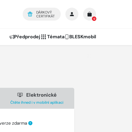
DÁRKOVÝ
CERTIFIKÁT
0
Předprodej
Témata
BLESKmobil
Elektronické
Čtěte ihned i v mobilní aplikaci
 verze zdarma
?