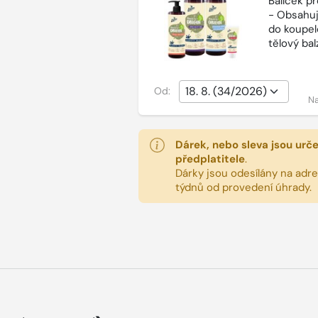
Balíček p
- Obsahuj
do koupel
tělový ba
Od:
Na
Dárek, nebo sleva jsou urč
předplatitele
.
Dárky jsou odesílány na adres
týdnů od provedení úhrady.