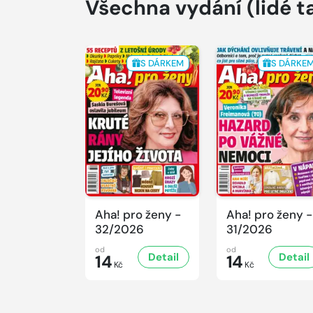
Všechna vydání
(lidé t
S DÁRKEM
S DÁRKE
Aha! pro ženy -
Aha! pro ženy -
32/2026
31/2026
od
od
Detail
Detail
14
14
Kč
Kč