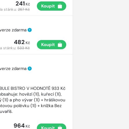
241
Kč
Koupit
a stánku:
267 Kč
 verze zdarma
?
482
Kč
Koupit
a stánku:
533 Kč
 verze zdarma
?
CIBULE BISTRO V HODNOTĚ 933 Kč
bsahuje: hovězí (1l), kuřecí (1l),
 (1l) a pho vývar (1l) + hráškovou
atovou polévku (1l) + knížka Bez
uvaříš.
964
Kč
Koupit