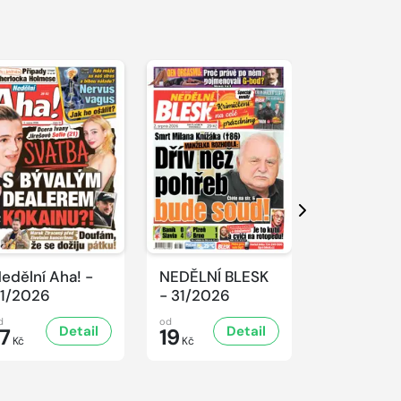
Další
edělní Aha! -
NEDĚLNÍ BLESK
SPORT Ma
1/2026
- 31/2026
- 31/2026
d
od
od
Detail
Detail
D
17
19
32
Kč
Kč
Kč