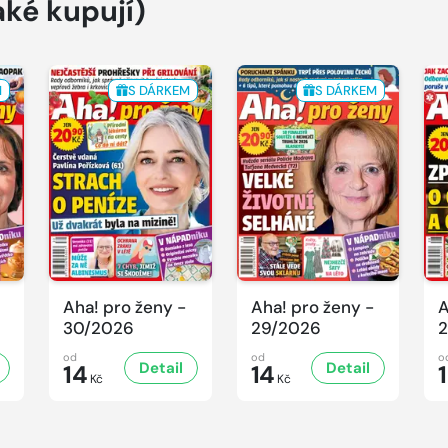
aké kupují)
M
S DÁRKEM
S DÁRKEM
Aha! pro ženy -
Aha! pro ženy -
A
30/2026
29/2026
2
od
od
o
Detail
Detail
14
14
Kč
Kč