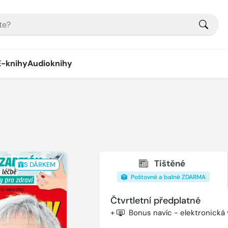
E-knihy
Audioknihy
Tištěné
S DÁRKEM
Poštovné a balné ZDARMA
Čtvrtletní předplatné
+
Bonus navíc - elektronická