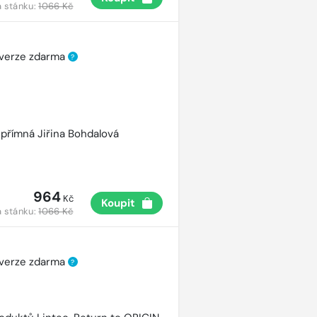
 stánku:
1066 Kč
 verze zdarma
?
přímná Jiřina Bohdalová
964
Kč
Koupit
 stánku:
1066 Kč
 verze zdarma
?