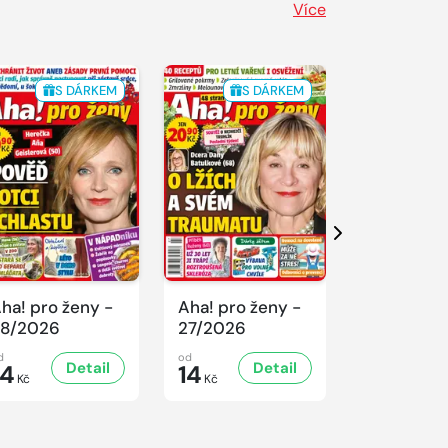
Více
S DÁRKEM
S DÁRKEM
S 
Další
ha! pro ženy -
Aha! pro ženy -
Aha! pro ž
8/2026
27/2026
26/2026
d
od
od
Detail
Detail
D
14
14
14
Kč
Kč
Kč