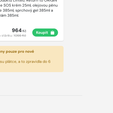
roduktů Linteo, Return to ORIGIN
e SOS krém 25ml, olejovou pěnu
e 385ml, sprchový gel 385ml a
lzám 385ml.
964
Kč
Koupit
 stánku:
1066 Kč
eny pouze pro nové
u plátce, a to zpravidla do 6