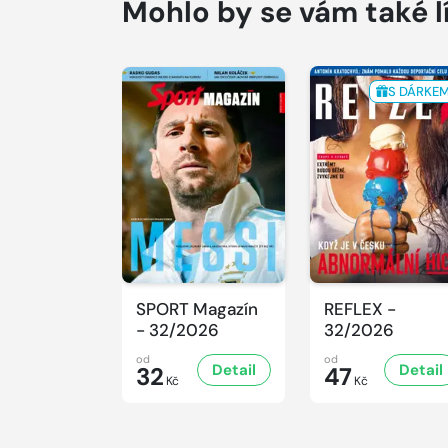
Mohlo by se vám také l
S DÁRKE
SPORT Magazín
REFLEX -
- 32/2026
32/2026
od
od
Detail
Detail
32
47
Kč
Kč