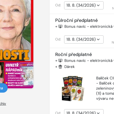
Od:
N
Půlroční předplatné
+
Bonus navíc - elektronická
Od:
N
Roční předplatné
+
Bonus navíc - elektronická
+
Dárek
Balíček 
- Balíček o
ku
zeleninový
(1l) a tom
vývaru ne
chiv
Od: