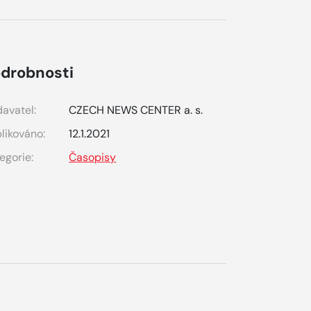
drobnosti
avatel:
CZECH NEWS CENTER a. s.
likováno:
12.1.2021
egorie:
Časopisy