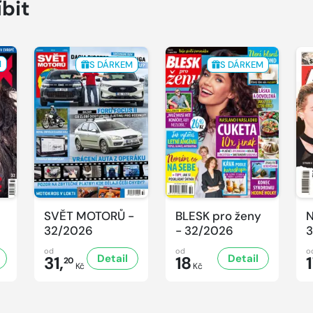
íbit
M
S DÁRKEM
S DÁRKEM
SVĚT MOTORŮ -
BLESK pro ženy
N
32/2026
- 32/2026
3
od
od
o
Detail
Detail
31,
18
20
Kč
Kč