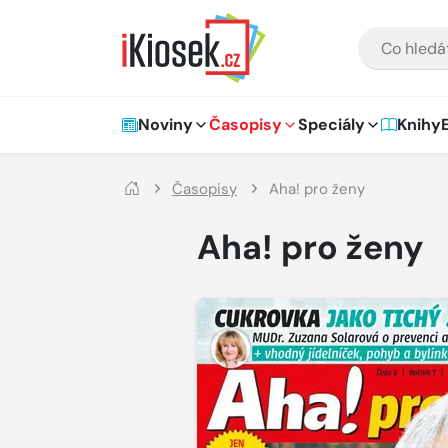
Přejít na hlavní obsah
VYHLEDÁVÁNÍ
Hlavní navigace
Noviny
Časopisy
Speciály
Knihy
Časopisy
Aha! pro ženy
Aha! pro ženy