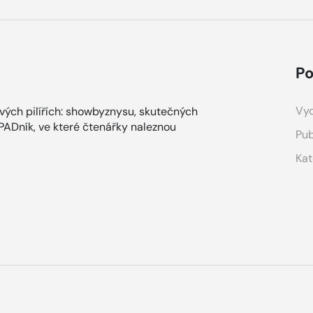
Po
Vyd
ových pilířích: showbyznysu, skutečných
ÁPADník, ve které čtenářky naleznou
Pub
Kat