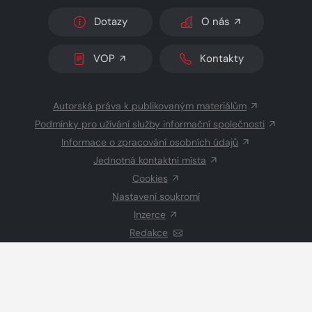
Dotazy
O nás
VOP
Kontakty
Autorská práva k publikovaným materiálům
Podmínky pro užívání služby informační společnosti
Informace o zpracování osobních údajů
Jednotná kontaktní místa
Cookies
Nastavení soukromí
Inzerce
Redakce
© 2026 Copyright
CZECH NEWS CENTER a.s.
a dodavatelé
obsahu