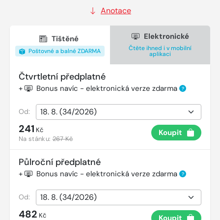
Anotace
Elektronické
Tištěné
Čtěte ihned i v mobilní
Poštovné a balné ZDARMA
aplikaci
Čtvrtletní předplatné
+
Bonus navíc - elektronická verze zdarma
?
Od:
241
Kč
Koupit
Na stánku:
267 Kč
Půlroční předplatné
+
Bonus navíc - elektronická verze zdarma
?
Od:
482
Kč
Koupit