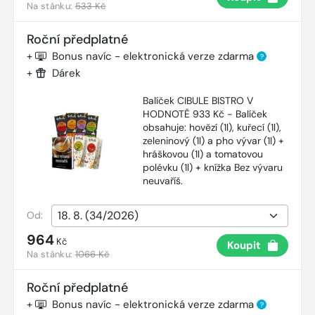
Na stánku:
533 Kč
Roční předplatné
+
Bonus navíc - elektronická verze zdarma
?
+
Dárek
Balíček CIBULE BISTRO V
HODNOTĚ 933 Kč - Balíček
obsahuje: hovězí (1l), kuřecí (1l),
zeleninový (1l) a pho vývar (1l) +
hráškovou (1l) a tomatovou
polévku (1l) + knížka Bez vývaru
neuvaříš.
Od:
964
Kč
Koupit
Na stánku:
1066 Kč
Roční předplatné
+
Bonus navíc - elektronická verze zdarma
?