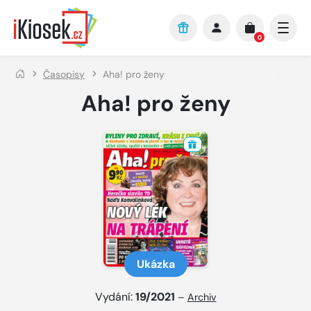
Přejít na hlavní obsah
0
Časopisy
Aha! pro ženy
Aha! pro ženy
Ukázka
Vydání:
19/2021
–
Archiv