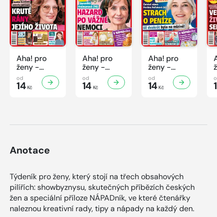
Aha! pro
Aha! pro
Aha! pro
ženy -
ženy -
ženy -
32/2026
31/2026
30/2026
od
od
od
14
14
14
Kč
Kč
Kč
Anotace
Týdeník pro ženy, který stojí na třech obsahových
pilířích: showbyznysu, skutečných příbězích českých
žen a speciální příloze NÁPADník, ve které čtenářky
naleznou kreativní rady, tipy a nápady na každý den.