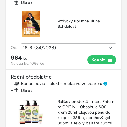
+
Dárek
Vždycky upřímná Jiřina
Bohdalová
Od:
964
Kč
Koupit
Na stánku:
1066 Kč
Roční předplatné
+
Bonus navíc - elektronická verze zdarma
?
+
Dárek
Balíček produktů Linteo, Return
to ORIGIN - Obsahuje SOS
krém 25ml, olejovou pěnu do
koupele 385ml, sprchový gel
385ml a tělový balzám 385ml.