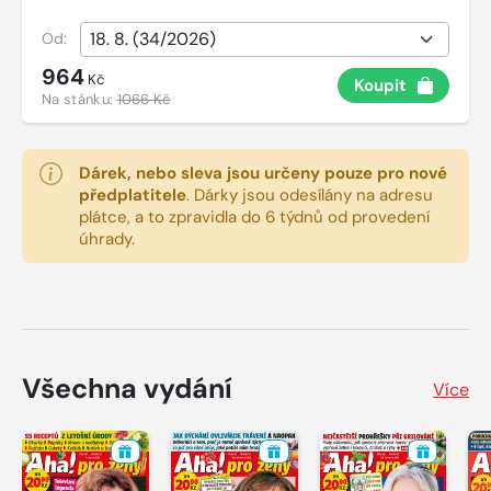
Od:
964
Kč
Koupit
Na stánku:
1066 Kč
Dárek, nebo sleva jsou určeny pouze pro nové
předplatitele
.
Dárky jsou odesílány na adresu
plátce, a to zpravidla do 6 týdnů od provedení
úhrady.
Všechna vydání
Více