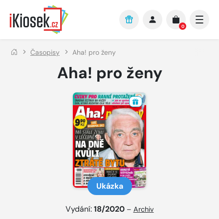
Přejít na hlavní obsah
0
Časopisy
Aha! pro ženy
Aha! pro ženy
Ukázka
Vydání:
18/2020
–
Archiv