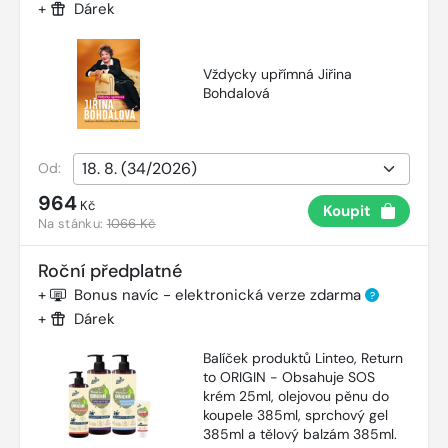
+
Dárek
Vždycky upřímná Jiřina
Bohdalová
Od:
964
Kč
Koupit
Na stánku:
1066 Kč
Roční předplatné
+
Bonus navíc - elektronická verze zdarma
?
+
Dárek
Balíček produktů Linteo, Return
to ORIGIN - Obsahuje SOS
krém 25ml, olejovou pěnu do
koupele 385ml, sprchový gel
385ml a tělový balzám 385ml.