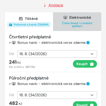
Anotace
Elektronické
Tištěné
Čtěte ihned i v mobilní
Poštovné a balné ZDARMA
aplikaci
Čtvrtletní předplatné
+
Bonus navíc - elektronická verze zdarma
?
Od:
241
Kč
Koupit
Na stánku:
267 Kč
Půlroční předplatné
+
Bonus navíc - elektronická verze zdarma
?
Od:
482
Kč
Koupit