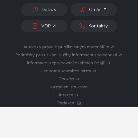
Dotazy
O nás
VOP
Kontakty
Autorská práva k publikovaným materiálům
Podmínky pro užívání služby informační společnosti
Informace o zpracování osobních údajů
Jednotná kontaktní místa
Cookies
Nastavení soukromí
Inzerce
Redakce
© 2026 Copyright
CZECH NEWS CENTER a.s.
a dodavatelé
obsahu