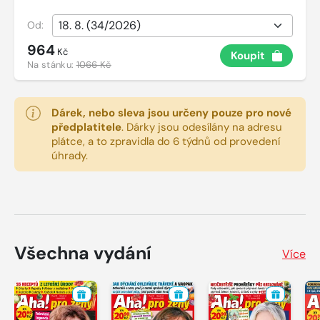
Od:
964
Kč
Koupit
Na stánku:
1066 Kč
Dárek, nebo sleva jsou určeny pouze pro nové
předplatitele
.
Dárky jsou odesílány na adresu
plátce, a to zpravidla do 6 týdnů od provedení
úhrady.
Všechna vydání
Více