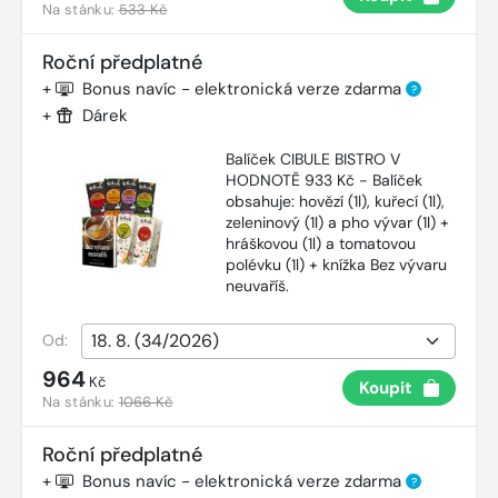
Na stánku:
533 Kč
Roční předplatné
+
Bonus navíc - elektronická verze zdarma
?
+
Dárek
Balíček CIBULE BISTRO V
HODNOTĚ 933 Kč - Balíček
obsahuje: hovězí (1l), kuřecí (1l),
zeleninový (1l) a pho vývar (1l) +
hráškovou (1l) a tomatovou
polévku (1l) + knížka Bez vývaru
neuvaříš.
Od:
964
Kč
Koupit
Na stánku:
1066 Kč
Roční předplatné
+
Bonus navíc - elektronická verze zdarma
?