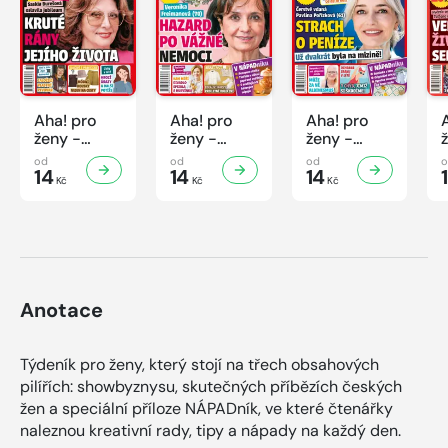
Aha! pro
Aha! pro
Aha! pro
ženy -
ženy -
ženy -
32/2026
31/2026
30/2026
od
od
od
14
14
14
Kč
Kč
Kč
Anotace
Týdeník pro ženy, který stojí na třech obsahových
pilířích: showbyznysu, skutečných příbězích českých
žen a speciální příloze NÁPADník, ve které čtenářky
naleznou kreativní rady, tipy a nápady na každý den.