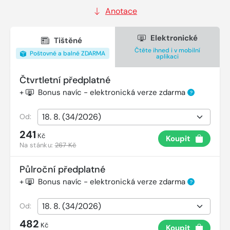
Anotace
Elektronické
Tištěné
Čtěte ihned i v mobilní
Poštovné a balné ZDARMA
aplikaci
Čtvrtletní předplatné
+
Bonus navíc - elektronická verze zdarma
?
Od:
241
Kč
Koupit
Na stánku:
267 Kč
Půlroční předplatné
+
Bonus navíc - elektronická verze zdarma
?
Od:
482
Kč
Koupit