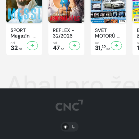
SPORT
REFLEX -
SVĚT
Magazín -
32/2026
MOTORŮ -
32/2026
32/2026
od
od
od
32
47
31,
20
Kč
Kč
Kč
Aha! pro že
PŘEPNOUT SVĚTLÝ/TMAVÝ REŽIM