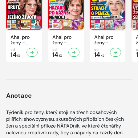
Aha! pro
Aha! pro
Aha! pro
ženy -
ženy -
ženy -
32/2026
31/2026
30/2026
od
od
od
14
14
14
Kč
Kč
Kč
Anotace
Týdeník pro ženy, který stojí na třech obsahových
pilířích: showbyznysu, skutečných příbězích českých
žen a speciální příloze NÁPADník, ve které čtenářky
naleznou kreativní rady, tipy a nápady na každý den.