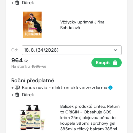
+
Dárek
Vždycky upřímná Jiřina
Bohdalová
Od:
964
Kč
Koupit
Na stánku:
1066 Kč
Roční předplatné
+
Bonus navíc - elektronická verze zdarma
?
+
Dárek
Balíček produktů Linteo, Return
to ORIGIN - Obsahuje SOS
krém 25ml, olejovou pěnu do
koupele 385ml, sprchový gel
385ml a tělový balzám 385ml.