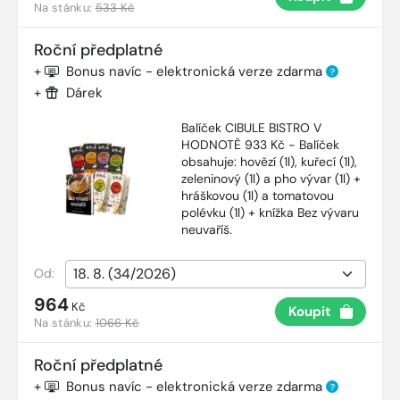
Na stánku:
533 Kč
Roční předplatné
+
Bonus navíc - elektronická verze zdarma
?
+
Dárek
Balíček CIBULE BISTRO V
HODNOTĚ 933 Kč - Balíček
obsahuje: hovězí (1l), kuřecí (1l),
zeleninový (1l) a pho vývar (1l) +
hráškovou (1l) a tomatovou
polévku (1l) + knížka Bez vývaru
neuvaříš.
Od:
964
Kč
Koupit
Na stánku:
1066 Kč
Roční předplatné
+
Bonus navíc - elektronická verze zdarma
?