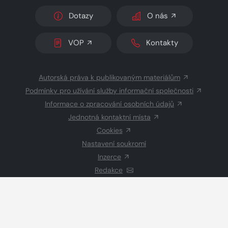
Dotazy
O nás
VOP
Kontakty
Autorská práva k publikovaným materiálům
Podmínky pro užívání služby informační společnosti
Informace o zpracování osobních údajů
Jednotná kontaktní místa
Cookies
Nastavení soukromí
Inzerce
Redakce
© 2026 Copyright
CZECH NEWS CENTER a.s.
a dodavatelé
obsahu