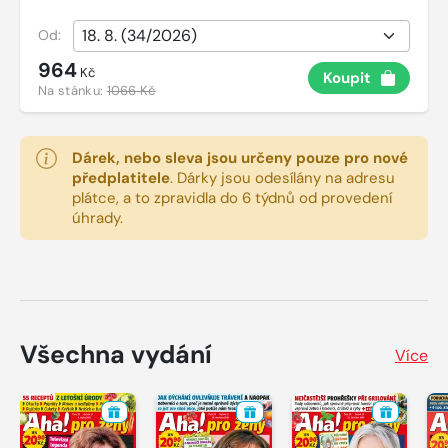
Od:
964
Kč
Koupit
Na stánku:
1066 Kč
Dárek, nebo sleva jsou určeny pouze pro nové
předplatitele
.
Dárky jsou odesílány na adresu
plátce, a to zpravidla do 6 týdnů od provedení
úhrady.
Všechna vydání
Více