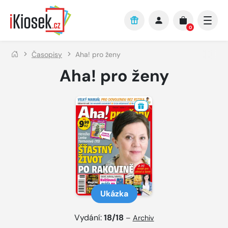
Přejít na hlavní obsah
0
Časopisy
Aha! pro ženy
Aha! pro ženy
Ukázka
Vydání:
18/18
–
Archiv