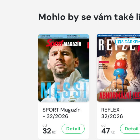
Mohlo by se vám také l
S DÁRKE
SPORT Magazín
REFLEX -
- 32/2026
32/2026
od
od
Detail
Detail
32
47
Kč
Kč