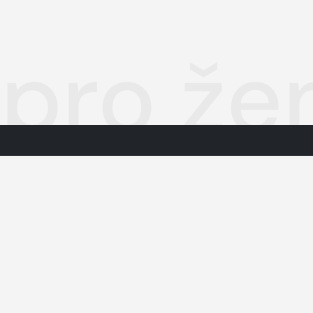
 pro že
Autorská práva k publikovaným 
O nás
Podmínky pro užívání služby info
Informace o zpracování osobníc
Kontakty
Jednotná kontaktní místa
dodavatelé obsahu