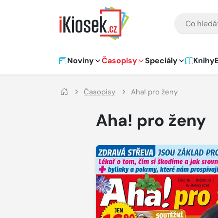
Přejít na hlavní obsah
VYHLEDÁVÁNÍ
Hlavní navigace
Noviny
Časopisy
Speciály
Knihy
Časopisy
Aha! pro ženy
Aha! pro ženy