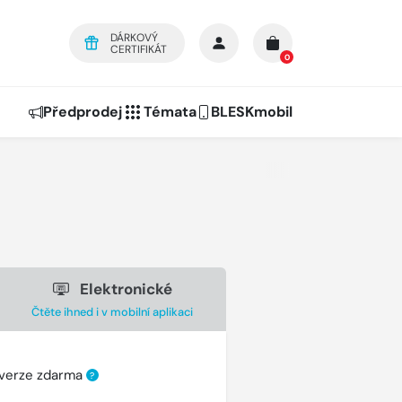
DÁRKOVÝ
CERTIFIKÁT
0
Předprodej
Témata
BLESKmobil
Elektronické
Čtěte ihned i v mobilní aplikaci
 verze zdarma
?