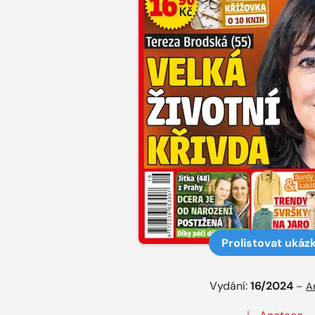
Prolistovat ukáz
Vydání:
16/2024
–
A