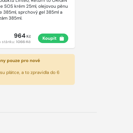
roduktů Linteo, Return to ORIGIN
e SOS krém 25ml, olejovou pěnu
e 385ml, sprchový gel 385ml a
lzám 385ml.
964
Kč
Koupit
 stánku:
1066 Kč
eny pouze pro nové
u plátce, a to zpravidla do 6