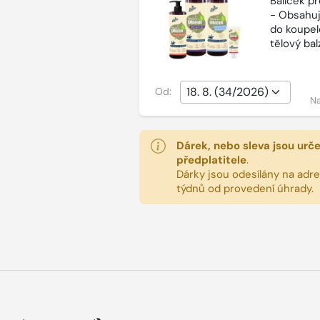
Balíček p
- Obsahuj
do koupel
tělový ba
Od:
Na
Dárek, nebo sleva jsou urč
předplatitele
.
Dárky jsou odesílány na adres
týdnů od provedení úhrady.