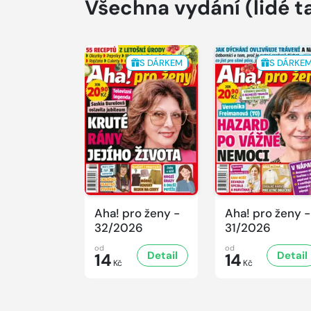
Všechna vydání
(lidé t
S DÁRKEM
S DÁRKE
Aha! pro ženy -
Aha! pro ženy -
32/2026
31/2026
od
od
Detail
Detail
14
14
Kč
Kč