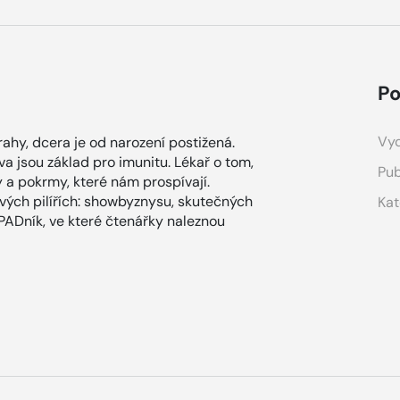
Po
Vyd
Prahy, dcera je od narození postižená.
va jsou základ pro imunitu. Lékař o tom,
Pub
y a pokrmy, které nám prospívají.
ových pilířích: showbyznysu, skutečných
Kat
ÁPADník, ve které čtenářky naleznou