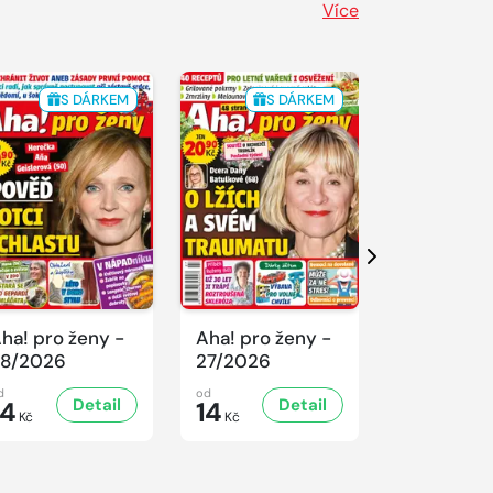
Více
S DÁRKEM
S DÁRKEM
S 
Další
ha! pro ženy -
Aha! pro ženy -
Aha! pro ž
8/2026
27/2026
26/2026
d
od
od
Detail
Detail
D
14
14
14
Kč
Kč
Kč