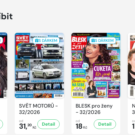
íbit
M
S DÁRKEM
S DÁRKEM
SVĚT MOTORŮ -
BLESK pro ženy
N
32/2026
- 32/2026
3
od
od
o
Detail
Detail
31,
18
20
Kč
Kč