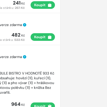
241
Kč
Koupit
a stánku:
267 Kč
 verze zdarma
?
482
Kč
Koupit
a stánku:
533 Kč
 verze zdarma
?
CIBULE BISTRO V HODNOTĚ 933 Kč
bsahuje: hovězí (1l), kuřecí (1l),
 (1l) a pho vývar (1l) + hráškovou
atovou polévku (1l) + knížka Bez
uvaříš.
964
Kč
Koupit