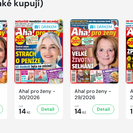
aké kupují)
M
S DÁRKEM
S DÁRKEM
Aha! pro ženy -
Aha! pro ženy -
A
30/2026
29/2026
2
od
od
o
Detail
Detail
14
14
Kč
Kč