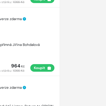
 stánku:
1066 Kč
 verze zdarma
?
přímná Jiřina Bohdalová
964
Kč
Koupit
 stánku:
1066 Kč
 verze zdarma
?