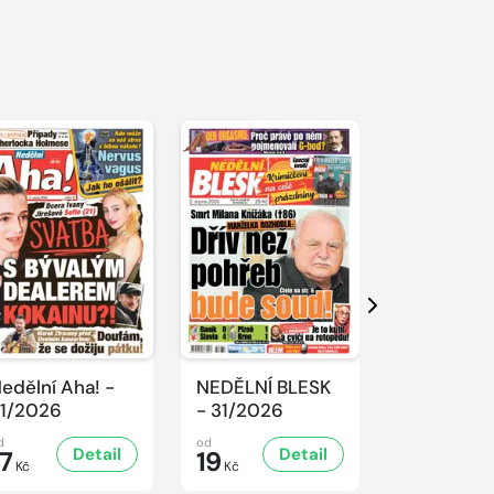
Další
edělní Aha! -
NEDĚLNÍ BLESK
SPORT Ma
1/2026
- 31/2026
- 31/2026
d
od
od
Detail
Detail
D
17
19
32
Kč
Kč
Kč