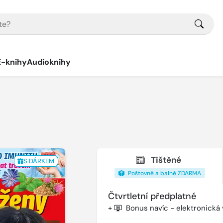
E-knihy
Audioknihy
Tištěné
S DÁRKEM
Poštovné a balné ZDARMA
Čtvrtletní předplatné
+
Bonus navíc - elektronická