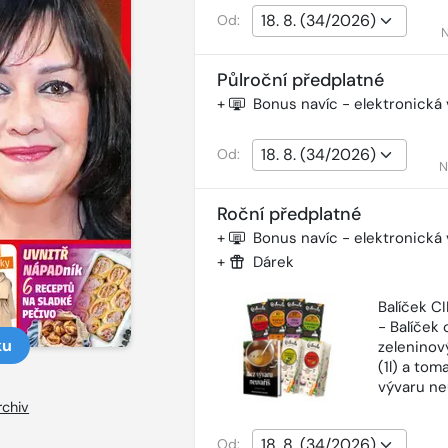
Od:
N
Půlroční předplatné
+
Bonus navíc - elektronická
Od:
N
Roční předplatné
+
Bonus navíc - elektronická
+
Dárek
Balíček 
- Balíček o
ku
zeleninový
(1l) a tom
vývaru ne
rchiv
Od: