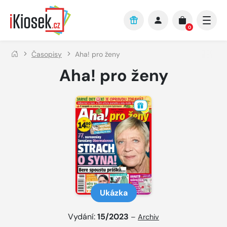
Přejít na hlavní obsah
0
Časopisy
Aha! pro ženy
Aha! pro ženy
Ukázka
Vydání:
15/2023
–
Archiv