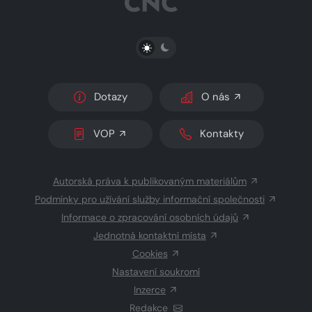
PŘEPNOUT SVĚTLÝ/TMAVÝ REŽIM
Dotazy
O nás
VOP
Kontakty
Autorská práva k publikovaným materiálům
Podmínky pro užívání služby informační společnosti
Informace o zpracování osobních údajů
Jednotná kontaktní místa
Cookies
Nastavení soukromí
Inzerce
Redakce