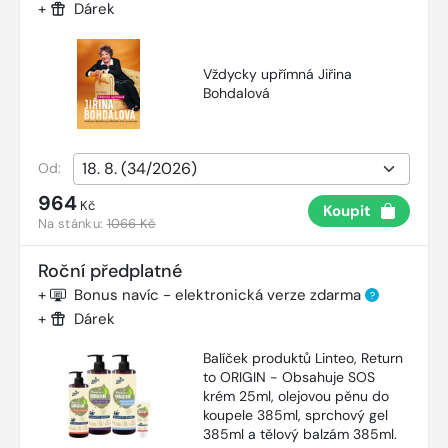
+
Dárek
Vždycky upřímná Jiřina
Bohdalová
Od:
964
Kč
Koupit
Na stánku:
1066 Kč
Roční předplatné
+
Bonus navíc - elektronická verze zdarma
?
+
Dárek
Balíček produktů Linteo, Return
to ORIGIN - Obsahuje SOS
krém 25ml, olejovou pěnu do
koupele 385ml, sprchový gel
385ml a tělový balzám 385ml.