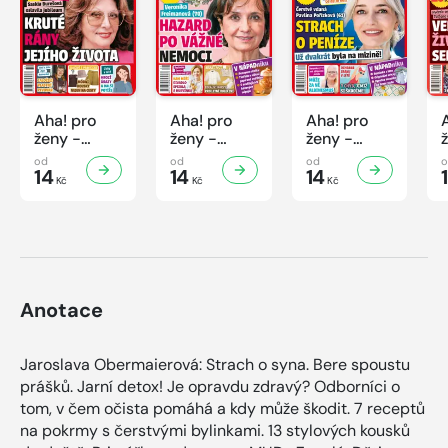
Aha! pro
Aha! pro
Aha! pro
ženy -
ženy -
ženy -
32/2026
31/2026
30/2026
od
od
od
14
14
14
Kč
Kč
Kč
Anotace
Jaroslava Obermaierová: Strach o syna. Bere spoustu
prášků. Jarní detox! Je opravdu zdravý? Odborníci o
tom, v čem očista pomáhá a kdy může škodit. 7 receptů
na pokrmy s čerstvými bylinkami. 13 stylových kousků