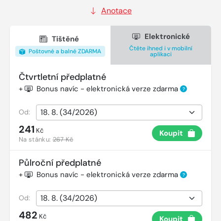
Anotace
Elektronické
Tištěné
Čtěte ihned i v mobilní
Poštovné a balné ZDARMA
aplikaci
Čtvrtletní předplatné
+
Bonus navíc - elektronická verze zdarma
?
Od:
241
Kč
Koupit
Na stánku:
267 Kč
Půlroční předplatné
+
Bonus navíc - elektronická verze zdarma
?
Od:
482
Kč
Koupit