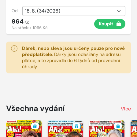
Od:
964
Kč
Koupit
Na stánku:
1066 Kč
Dárek, nebo sleva jsou určeny pouze pro nové
předplatitele
.
Dárky jsou odesílány na adresu
plátce, a to zpravidla do 6 týdnů od provedení
úhrady.
Všechna vydání
Více