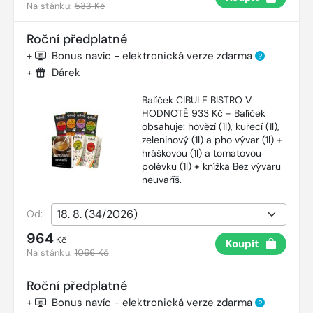
Na stánku:
533 Kč
Roční předplatné
+
Bonus navíc - elektronická verze zdarma
?
+
Dárek
Balíček CIBULE BISTRO V
HODNOTĚ 933 Kč - Balíček
obsahuje: hovězí (1l), kuřecí (1l),
zeleninový (1l) a pho vývar (1l) +
hráškovou (1l) a tomatovou
polévku (1l) + knížka Bez vývaru
neuvaříš.
Od:
964
Kč
Koupit
Na stánku:
1066 Kč
Roční předplatné
+
Bonus navíc - elektronická verze zdarma
?