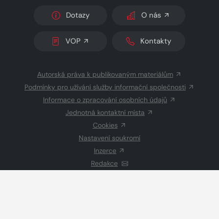
Dotazy
O nás
VOP
Kontakty
Autorská práva k publikovaným materiálům
Podmínky pro užívání služby informační společnosti
Informace o zpracování osobních údajů
Jednotná kontaktní místa
Cookies
Nastavení soukromí
Inzerce
Redakce
© 2026 Copyright
CZECH NEWS CENTER a.s.
a dodavatelé
obsahu