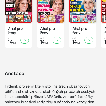
Aha! pro
Aha! pro
Aha! pro
ženy -
ženy -
ženy -
32/2026
31/2026
30/2026
od
od
od
14
14
14
Kč
Kč
Kč
Anotace
Týdeník pro ženy, který stojí na třech obsahových
pilířích: showbyznysu, skutečných příbězích českých
žen a speciální příloze NÁPADník, ve které čtenářky
naleznou kreativní rady, tipy a nápady na každý den.