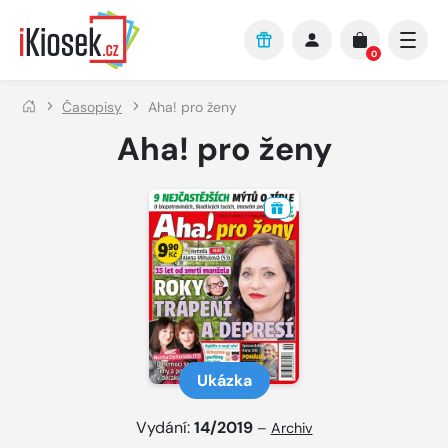
Přejít na hlavní obsah
0
Časopisy
Aha! pro ženy
Aha! pro ženy
Ukázka
Vydání:
14/2019
–
Archiv