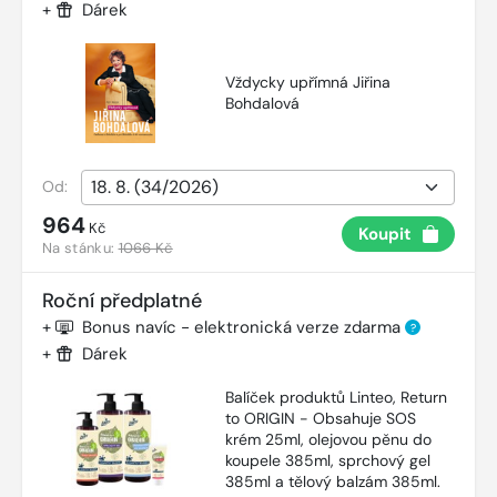
+
Dárek
Vždycky upřímná Jiřina
Bohdalová
Od:
964
Kč
Koupit
Na stánku:
1066 Kč
Roční předplatné
+
Bonus navíc - elektronická verze zdarma
?
+
Dárek
Balíček produktů Linteo, Return
to ORIGIN - Obsahuje SOS
krém 25ml, olejovou pěnu do
koupele 385ml, sprchový gel
385ml a tělový balzám 385ml.