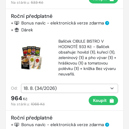
Na stánku:
533 Kč
Roční předplatné
+
Bonus navíc - elektronická verze zdarma
?
+
Dárek
Balíček CIBULE BISTRO V
HODNOTĚ 933 Kč - Balíček
obsahuje: hovězí (1l), kuřecí (1l),
zeleninový (1l) a pho vývar (1l) +
hráškovou (1l) a tomatovou
polévku (1l) + knížka Bez vývaru
neuvaříš.
Od:
964
Kč
Koupit
Na stánku:
1066 Kč
Roční předplatné
+
Bonus navíc - elektronická verze zdarma
?