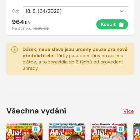
Od:
964
Kč
Koupit
Na stánku:
1066 Kč
Dárek, nebo sleva jsou určeny pouze pro nové
předplatitele
.
Dárky jsou odesílány na adresu
plátce, a to zpravidla do 6 týdnů od provedení
úhrady.
Všechna vydání
Více