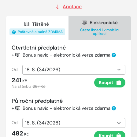
Anotace
Elektronické
Tištěné
Čtěte ihned i v mobilní
Poštovné a balné ZDARMA
aplikaci
Čtvrtletní předplatné
+
Bonus navíc - elektronická verze zdarma
?
Od:
241
Kč
Koupit
Na stánku:
267 Kč
Půlroční předplatné
+
Bonus navíc - elektronická verze zdarma
?
Od:
482
Kč
Koupit