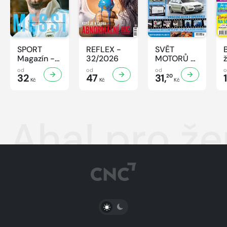
SPORT
REFLEX -
SVĚT
Magazín -
32/2026
MOTORŮ -
32/2026
32/2026
od
od
od
32
47
31,
20
Kč
Kč
Kč
Aha! pro že
PŘEPNOUT SVĚTLÝ/TMAVÝ REŽIM