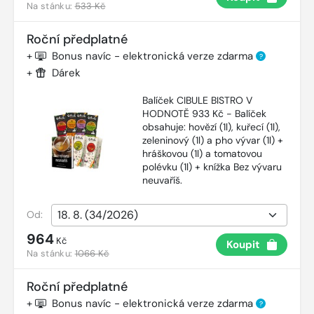
Na stánku:
533 Kč
Roční předplatné
+
Bonus navíc - elektronická verze zdarma
?
+
Dárek
Balíček CIBULE BISTRO V
HODNOTĚ 933 Kč - Balíček
obsahuje: hovězí (1l), kuřecí (1l),
zeleninový (1l) a pho vývar (1l) +
hráškovou (1l) a tomatovou
polévku (1l) + knížka Bez vývaru
neuvaříš.
Od:
964
Kč
Koupit
Na stánku:
1066 Kč
Roční předplatné
+
Bonus navíc - elektronická verze zdarma
?