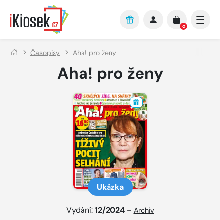
Přejít na hlavní obsah
0
Časopisy
Aha! pro ženy
Aha! pro ženy
Ukázka
Vydání:
12/2024
–
Archiv