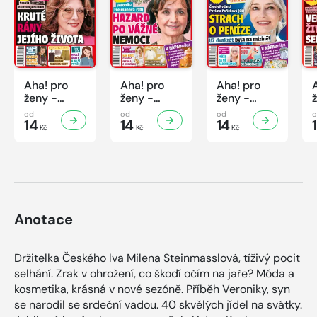
Aha! pro
Aha! pro
Aha! pro
ženy -
ženy -
ženy -
32/2026
31/2026
30/2026
od
od
od
14
14
14
Kč
Kč
Kč
Anotace
Držitelka Českého lva Milena Steinmasslová, tíživý pocit
selhání. Zrak v ohrožení, co škodí očím na jaře? Móda a
kosmetika, krásná v nové sezóně. Příběh Veroniky, syn
se narodil se srdeční vadou. 40 skvělých jídel na svátky.