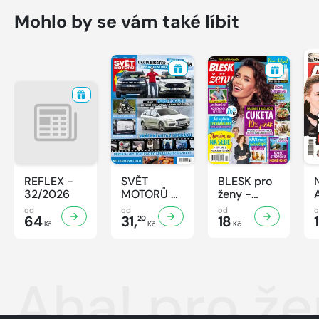
Mohlo by se vám také líbit
REFLEX -
SVĚT
BLESK pro
32/2026
MOTORŮ -
ženy -
32/2026
32/2026
od
od
od
64
31,
18
20
Kč
Kč
Kč
Aha! pro že