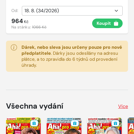
Od:
964
Kč
Koupit
Na stánku:
1066 Kč
Dárek, nebo sleva jsou určeny pouze pro nové
předplatitele
.
Dárky jsou odesílány na adresu
plátce, a to zpravidla do 6 týdnů od provedení
úhrady.
Všechna vydání
Více