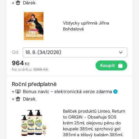
+
Dárek
Vždycky upřímná Jiřina
Bohdalová
Od:
964
Kč
Koupit
Na stánku:
1066 Kč
Roční předplatné
+
Bonus navíc - elektronická verze zdarma
?
+
Dárek
Balíček produktů Linteo, Return
to ORIGIN - Obsahuje SOS
krém 25ml, olejovou pěnu do
koupele 385ml, sprchový gel
385ml a tělový balzám 385ml.