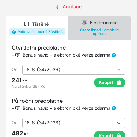
Anotace
Elektronické
Tištěné
Čtěte ihned i v mobilní
Poštovné a balné ZDARMA
aplikaci
Čtvrtletní předplatné
+
Bonus navíc - elektronická verze zdarma
?
Od:
241
Kč
Koupit
Na stánku:
267 Kč
Půlroční předplatné
+
Bonus navíc - elektronická verze zdarma
?
Od:
482
Kč
Koupit