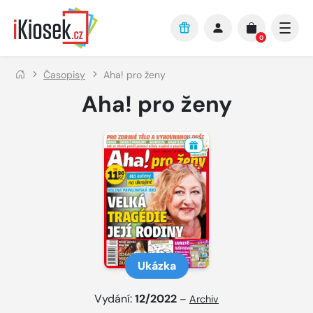
Přejít na hlavní obsah
0
Časopisy
Aha! pro ženy
Aha! pro ženy
Ukázka
Vydání:
12/2022
–
Archiv