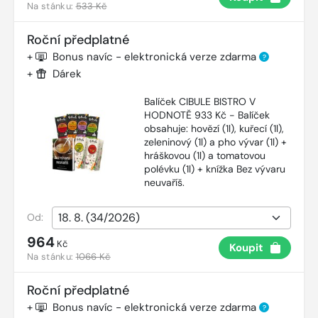
Na stánku:
533 Kč
Roční předplatné
+
Bonus navíc - elektronická verze zdarma
?
+
Dárek
Balíček CIBULE BISTRO V
HODNOTĚ 933 Kč - Balíček
obsahuje: hovězí (1l), kuřecí (1l),
zeleninový (1l) a pho vývar (1l) +
hráškovou (1l) a tomatovou
polévku (1l) + knížka Bez vývaru
neuvaříš.
Od:
964
Kč
Koupit
Na stánku:
1066 Kč
Roční předplatné
+
Bonus navíc - elektronická verze zdarma
?