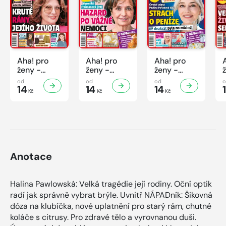
Aha! pro
Aha! pro
Aha! pro
ženy -
ženy -
ženy -
32/2026
31/2026
30/2026
od
od
od
14
14
14
Kč
Kč
Kč
Anotace
Halina Pawlowská: Velká tragédie její rodiny. Oční optik
radí jak správně vybrat brýle. Uvnitř NÁPADník: Šikovná
dóza na klubíčka, nové uplatnění pro starý rám, chutné
koláče s citrusy. Pro zdravé tělo a vyrovnanou duši.