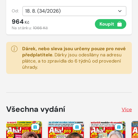
Od:
964
Kč
Koupit
Na stánku:
1066 Kč
Dárek, nebo sleva jsou určeny pouze pro nové
předplatitele
.
Dárky jsou odesílány na adresu
plátce, a to zpravidla do 6 týdnů od provedení
úhrady.
Všechna vydání
Více