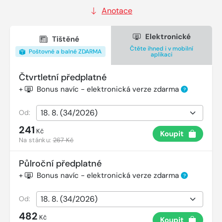
Anotace
Elektronické
Tištěné
Čtěte ihned i v mobilní
Poštovné a balné ZDARMA
aplikaci
Čtvrtletní předplatné
+
Bonus navíc - elektronická verze zdarma
?
Od:
241
Kč
Koupit
Na stánku:
267 Kč
Půlroční předplatné
+
Bonus navíc - elektronická verze zdarma
?
Od:
482
Kč
Koupit