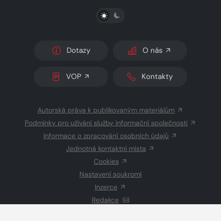
PŘEPNOUT SVĚTLÝ/TMAVÝ REŽIM
Dotazy
O nás
VOP
Kontakty
Autorská práva k publikovaným materiálům
Podmínky pro užívání služby informační společnosti
Informace o zpracování osobních údajů
Jednotná kontaktní místa
Cookies
Nastavení soukromí
Inzerce
Redakce