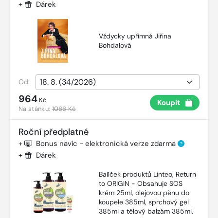
+
Dárek
Vždycky upřímná Jiřina
Bohdalová
Od:
964
Kč
Koupit
Na stánku:
1066 Kč
Roční předplatné
+
Bonus navíc - elektronická verze zdarma
?
+
Dárek
Balíček produktů Linteo, Return
to ORIGIN - Obsahuje SOS
krém 25ml, olejovou pěnu do
koupele 385ml, sprchový gel
385ml a tělový balzám 385ml.