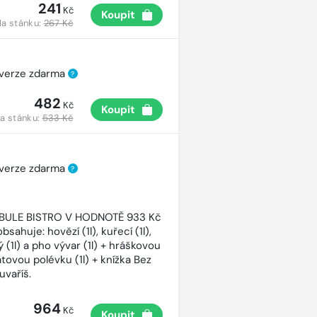
241
Kč
Koupit
a stánku:
267 Kč
 verze zdarma
?
482
Kč
Koupit
a stánku:
533 Kč
 verze zdarma
?
CIBULE BISTRO V HODNOTĚ 933 Kč
bsahuje: hovězí (1l), kuřecí (1l),
 (1l) a pho vývar (1l) + hráškovou
atovou polévku (1l) + knížka Bez
uvaříš.
964
Kč
Koupit