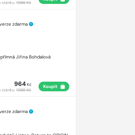
 stánku:
1066 Kč
 verze zdarma
?
přímná Jiřina Bohdalová
964
Kč
Koupit
 stánku:
1066 Kč
 verze zdarma
?