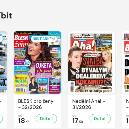
íbit
M
S DÁRKEM
-
BLESK pro ženy
Nedělní Aha! -
N
- 32/2026
31/2026
-
od
od
o
Detail
Detail
18
17
Kč
Kč