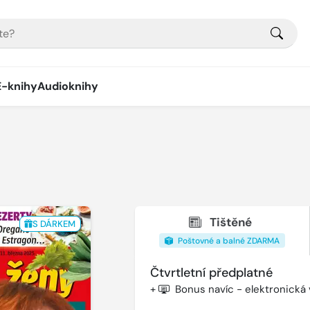
E-knihy
Audioknihy
Tištěné
S DÁRKEM
Poštovné a balné ZDARMA
Čtvrtletní předplatné
+
Bonus navíc - elektronická