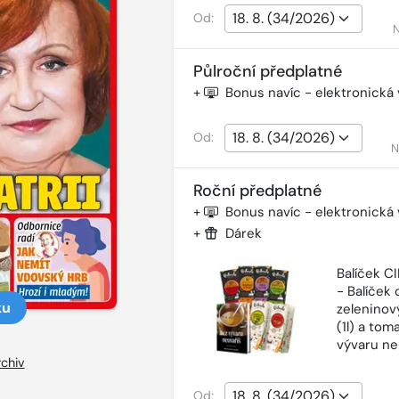
Od:
N
Půlroční předplatné
+
Bonus navíc - elektronická
Od:
N
Roční předplatné
+
Bonus navíc - elektronická
+
Dárek
Balíček 
- Balíček o
ku
zeleninový
(1l) a tom
vývaru ne
chiv
Od: