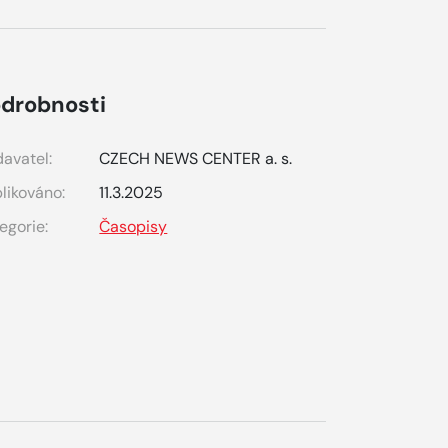
drobnosti
avatel:
CZECH NEWS CENTER a. s.
likováno:
11.3.2025
egorie:
Časopisy