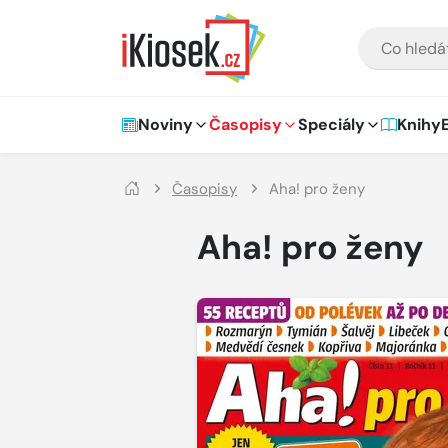
Přejít na hlavní obsah
VYHLEDÁVÁNÍ
Hlavní navigace
Noviny
Časopisy
Speciály
Knihy
Časopisy
Aha! pro ženy
Aha! pro ženy