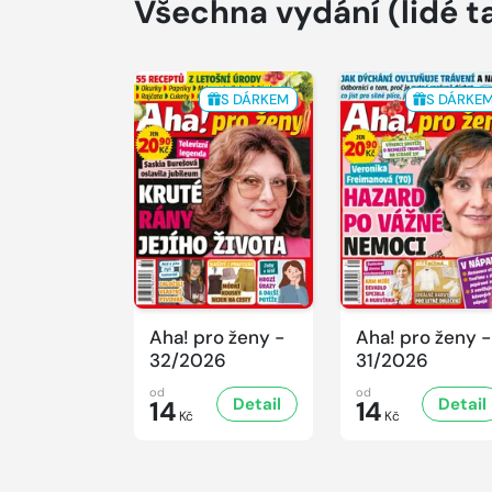
Všechna vydání
(lidé t
S DÁRKEM
S DÁRKE
Aha! pro ženy -
Aha! pro ženy -
32/2026
31/2026
od
od
Detail
Detail
14
14
Kč
Kč