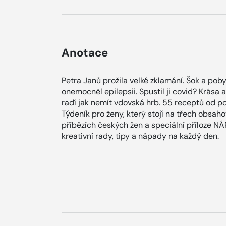
Anotace
Petra Janů prožila velké zklamání. Šok a poby
onemocněl epilepsii. Spustil ji covid? Krása 
radí jak nemít vdovská hrb. 55 receptů od po
Týdeník pro ženy, který stojí na třech obsah
příbězích českých žen a speciální příloze N
kreativní rady, tipy a nápady na každý den.