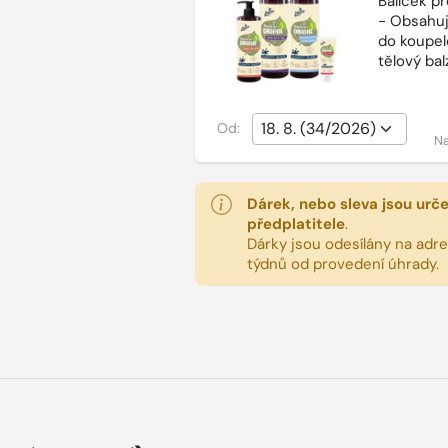
Balíček p
- Obsahuj
do koupel
tělový ba
Od:
Na
Dárek, nebo sleva jsou urč
předplatitele
.
Dárky jsou odesílány na adres
týdnů od provedení úhrady.