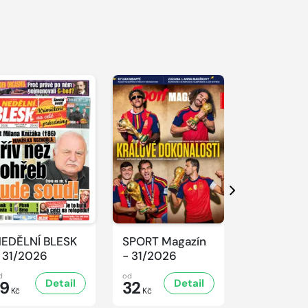
S 
Další
EDĚLNÍ BLESK
SPORT Magazín
REFLEX -
 31/2026
- 31/2026
31/2026
d
od
od
Detail
Detail
D
19
32
47
Kč
Kč
Kč