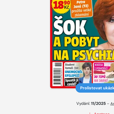
Prolistovat ukáz
Vydání:
11/2025
–
Ar