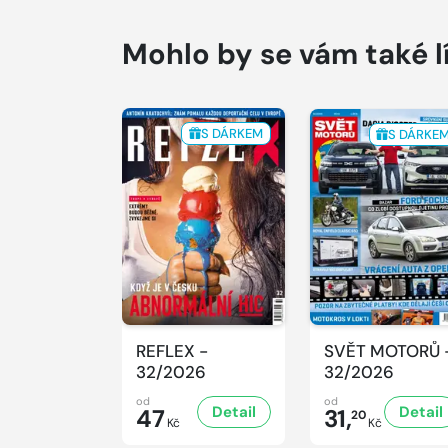
Mohlo by se vám také l
S DÁRKEM
S DÁRKE
REFLEX -
SVĚT MOTORŮ 
32/2026
32/2026
od
od
Detail
Detail
47
31,
20
Kč
Kč