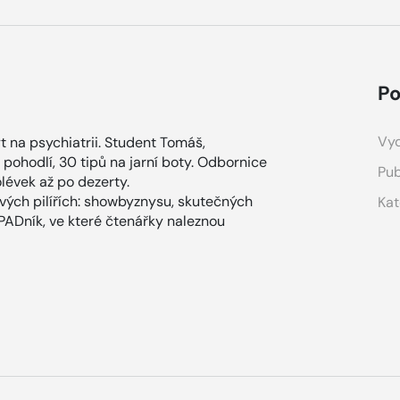
Po
Vyd
t na psychiatrii. Student Tomáš,
a pohodlí, 30 tipů na jarní boty. Odbornice
Pub
lévek až po dezerty.
ových pilířích: showbyznysu, skutečných
Kat
ÁPADník, ve které čtenářky naleznou