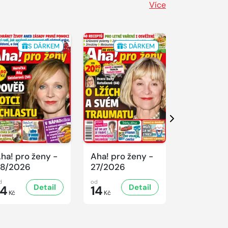
Více
S DÁRKEM
S DÁRKEM
S 
Další
ha! pro ženy -
Aha! pro ženy -
Aha! pro ž
8/2026
27/2026
26/2026
d
od
od
Detail
Detail
D
14
14
14
Kč
Kč
Kč