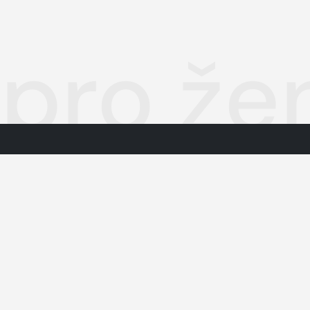
 pro že
Autorská práva k publikovaným 
O nás
Podmínky pro užívání služby info
Informace o zpracování osobníc
Kontakty
Jednotná kontaktní místa
dodavatelé obsahu