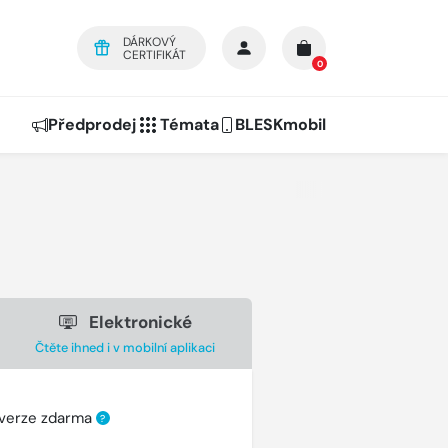
DÁRKOVÝ
CERTIFIKÁT
0
Předprodej
Témata
BLESKmobil
Elektronické
Čtěte ihned i v mobilní aplikaci
 verze zdarma
?