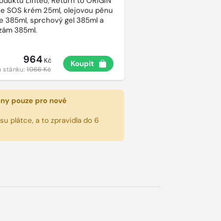
roduktů Linteo, Return to ORIGIN
e SOS krém 25ml, olejovou pěnu
e 385ml, sprchový gel 385ml a
lzám 385ml.
964
Kč
Koupit
 stánku:
1066 Kč
eny pouze pro nové
u plátce, a to zpravidla do 6