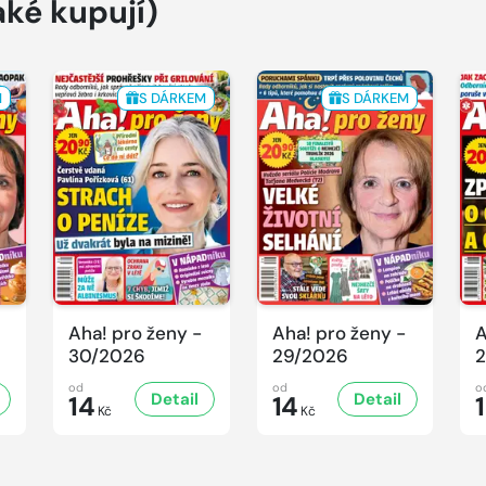
aké kupují)
M
S DÁRKEM
S DÁRKEM
Aha! pro ženy -
Aha! pro ženy -
A
30/2026
29/2026
2
od
od
o
Detail
Detail
14
14
Kč
Kč