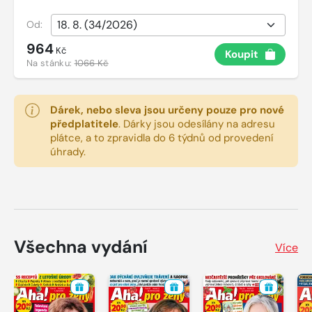
Od:
964
Kč
Koupit
Na stánku:
1066 Kč
Dárek, nebo sleva jsou určeny pouze pro nové
předplatitele
.
Dárky jsou odesílány na adresu
plátce, a to zpravidla do 6 týdnů od provedení
úhrady.
Všechna vydání
Více