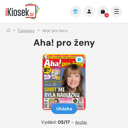
Přejít na hlavní obsah
0
Časopisy
Aha! pro ženy
Aha! pro ženy
Ukázka
Vydání:
05/17
–
Archiv