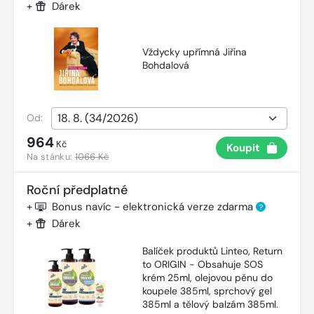
+
Dárek
Vždycky upřímná Jiřina
Bohdalová
Od:
964
Kč
Koupit
Na stánku:
1066 Kč
Roční předplatné
+
Bonus navíc - elektronická verze zdarma
?
+
Dárek
Balíček produktů Linteo, Return
to ORIGIN - Obsahuje SOS
krém 25ml, olejovou pěnu do
koupele 385ml, sprchový gel
385ml a tělový balzám 385ml.