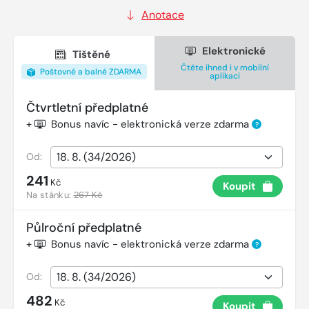
Anotace
Elektronické
Tištěné
Čtěte ihned i v mobilní
Poštovné a balné ZDARMA
aplikaci
Čtvrtletní předplatné
+
Bonus navíc - elektronická verze zdarma
?
Od:
241
Kč
Koupit
Na stánku:
267 Kč
Půlroční předplatné
+
Bonus navíc - elektronická verze zdarma
?
Od:
482
Kč
Koupit