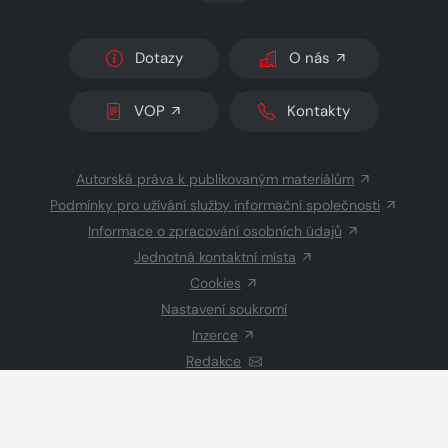
Dotazy
O nás
VOP
Kontakty
Autorská práva k publikovaným materiálům
Podmínky pro užívání služby informační společnosti
Informace o zpracování osobních údajů
Jednotná kontaktní místa
Cookies
Nastavení soukromí
Inzerce
Redakce
© 2026 Copyright
CZECH NEWS CENTER a.s.
a dodavatelé