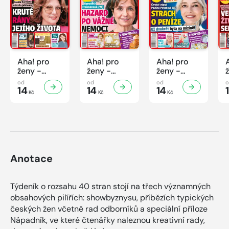
Aha! pro
Aha! pro
Aha! pro
ženy -
ženy -
ženy -
32/2026
31/2026
30/2026
od
od
od
14
14
14
Kč
Kč
Kč
Anotace
Týdeník o rozsahu 40 stran stojí na třech významných
obsahových pilířích: showbyznysu, příbězích typických
českých žen včetně rad odborníků a speciální příloze
Nápadník, ve které čtenářky naleznou kreativní rady,