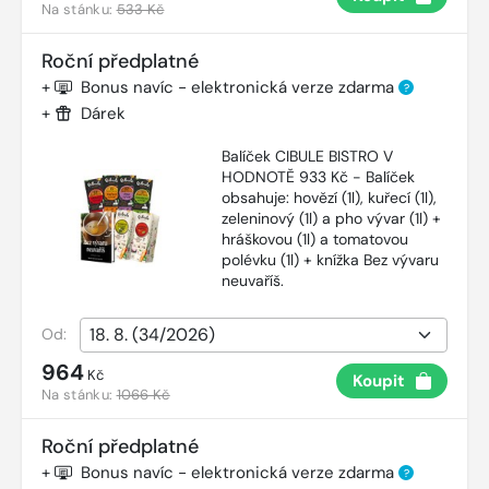
Na stánku:
533 Kč
Roční předplatné
+
Bonus navíc - elektronická verze zdarma
?
+
Dárek
Balíček CIBULE BISTRO V
HODNOTĚ 933 Kč - Balíček
obsahuje: hovězí (1l), kuřecí (1l),
zeleninový (1l) a pho vývar (1l) +
hráškovou (1l) a tomatovou
polévku (1l) + knížka Bez vývaru
neuvaříš.
Od:
964
Kč
Koupit
Na stánku:
1066 Kč
Roční předplatné
+
Bonus navíc - elektronická verze zdarma
?