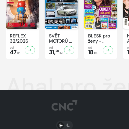
REFLEX -
SVĚT
BLESK pro
32/2026
MOTORŮ -
ženy -
32/2026
32/2026
od
od
od
47
31,
18
20
Kč
Kč
Kč
Aha! pro že
PŘEPNOUT SVĚTLÝ/TMAVÝ REŽIM