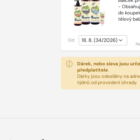
Balíček p
- Obsahuj
do koupel
tělový ba
Od:
Na
Dárek, nebo sleva jsou urč
předplatitele
.
Dárky jsou odesílány na adres
týdnů od provedení úhrady.