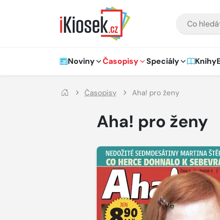
Přejít na hlavní obsah
VYHLEDÁVÁNÍ
Hlavní navigace
Noviny
Časopisy
Speciály
Knihy
Časopisy
Aha! pro ženy
Aha! pro ženy