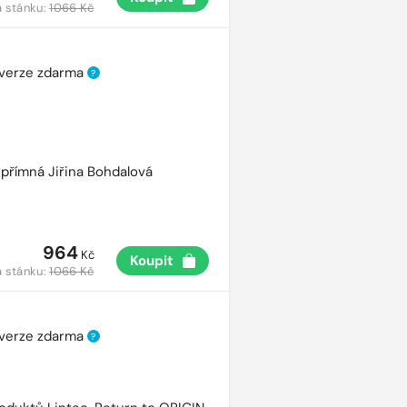
 stánku:
1066 Kč
 verze zdarma
?
přímná Jiřina Bohdalová
964
Kč
Koupit
 stánku:
1066 Kč
 verze zdarma
?