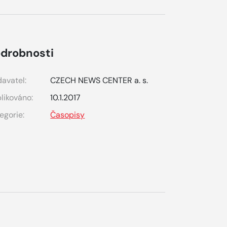
drobnosti
avatel:
CZECH NEWS CENTER a. s.
likováno:
10.1.2017
egorie:
Časopisy