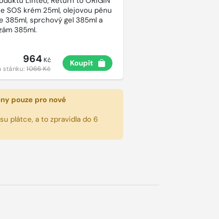
roduktů Linteo, Return to ORIGIN
e SOS krém 25ml, olejovou pěnu
e 385ml, sprchový gel 385ml a
lzám 385ml.
964
Kč
Koupit
 stánku:
1066 Kč
eny pouze pro nové
u plátce, a to zpravidla do 6