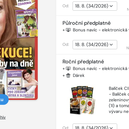
Od:
N
Půlroční předplatné
+
Bonus navíc - elektronická
Od:
N
Roční předplatné
+
Bonus navíc - elektronická
+
Dárek
Balíček 
- Balíček o
ku
zeleninový
(1l) a tom
vývaru ne
hiv
Od: