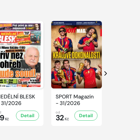
S 
Další
EDĚLNÍ BLESK
SPORT Magazín
REFLEX -
 31/2026
- 31/2026
31/2026
d
od
od
Detail
Detail
D
19
32
47
Kč
Kč
Kč