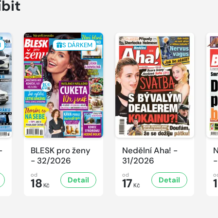
íbit
M
S DÁRKEM
-
BLESK pro ženy
Nedělní Aha! -
N
- 32/2026
31/2026
-
od
od
o
Detail
Detail
18
17
Kč
Kč