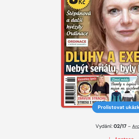
Prolistovat ukáz
Vydání:
02/17
–
Arc