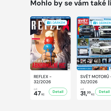
Mohlo by se vám také l
S DÁRKEM
S DÁRKE
REFLEX -
SVĚT MOTORŮ 
32/2026
32/2026
od
od
Detail
Detail
47
31,
20
Kč
Kč