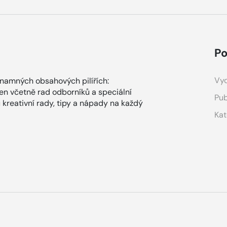
Po
Vyd
ýznamných obsahových pilířích:
en včetně rad odborníků a speciální
Pub
 kreativní rady, tipy a nápady na každý
Kat