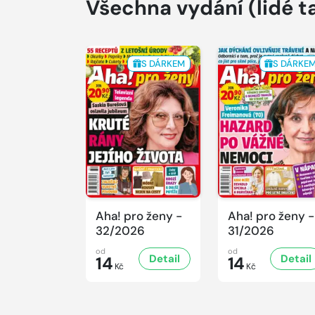
Všechna vydání
(lidé t
S DÁRKEM
S DÁRKE
Aha! pro ženy -
Aha! pro ženy -
32/2026
31/2026
od
od
Detail
Detail
14
14
Kč
Kč