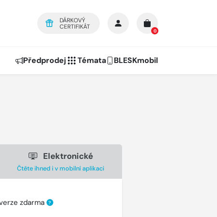
DÁRKOVÝ
CERTIFIKÁT
0
Předprodej
Témata
BLESKmobil
Elektronické
Čtěte ihned i v mobilní aplikaci
 verze zdarma
?