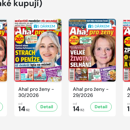
aké kupují)
M
S DÁRKEM
S DÁRKEM
Aha! pro ženy -
Aha! pro ženy -
A
30/2026
29/2026
2
od
od
o
Detail
Detail
14
14
Kč
Kč