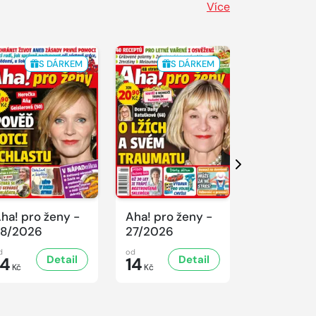
Více
S DÁRKEM
S DÁRKEM
S 
Další
ha! pro ženy -
Aha! pro ženy -
Aha! pro ž
8/2026
27/2026
26/2026
d
od
od
Detail
Detail
D
14
14
14
Kč
Kč
Kč