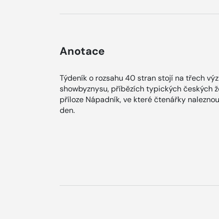
Anotace
Týdeník o rozsahu 40 stran stojí na třech v
showbyznysu, příbězích typických českých ž
příloze Nápadník, ve které čtenářky naleznou
den.