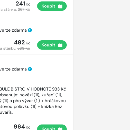
241
Kč
Koupit
a stánku:
267 Kč
 verze zdarma
?
482
Kč
Koupit
a stánku:
533 Kč
 verze zdarma
?
CIBULE BISTRO V HODNOTĚ 933 Kč
bsahuje: hovězí (1l), kuřecí (1l),
 (1l) a pho vývar (1l) + hráškovou
atovou polévku (1l) + knížka Bez
uvaříš.
964
Kč
Koupit