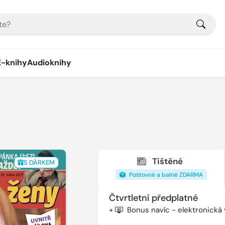
E-knihy
Audioknihy
Tištěné
S DÁRKEM
Poštovné a balné ZDARMA
Čtvrtletní předplatné
+
Bonus navíc - elektronická