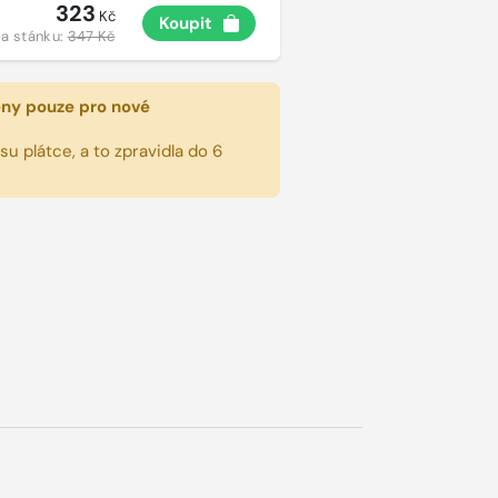
323
Kč
Koupit
a stánku:
347 Kč
eny pouze pro nové
u plátce, a to zpravidla do 6