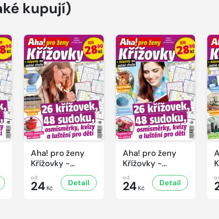
aké kupují)
Aha! pro ženy
Aha! pro ženy
A
Křížovky -
Křížovky -
K
5/2026
4/2026
3
od
od
o
Detail
Detail
24
24
Kč
Kč