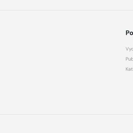
Po
Vyd
Pub
Kat