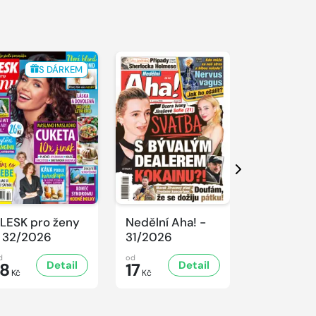
S DÁRKEM
Další
LESK pro ženy
Nedělní Aha! -
NEDĚLNÍ 
 32/2026
31/2026
- 31/2026
d
od
od
Detail
Detail
D
18
17
19
Kč
Kč
Kč