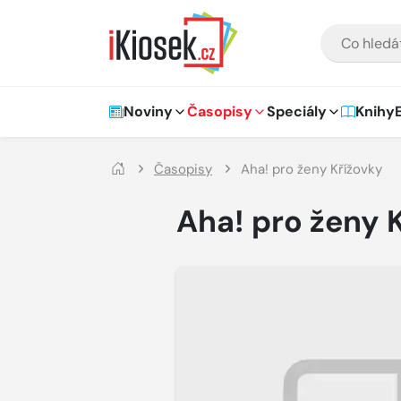
Přejít na hlavní obsah
VYHLEDÁVÁNÍ
Hlavní navigace
Noviny
Časopisy
Speciály
Knihy
Časopisy
Aha! pro ženy Křížovky
Aha! pro ženy 