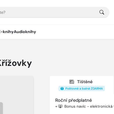
E-knihy
Audioknihy
Křížovky
Tištěné
Poštovné a balné ZDARMA
Roční předplatné
+
Bonus navíc - elektronická