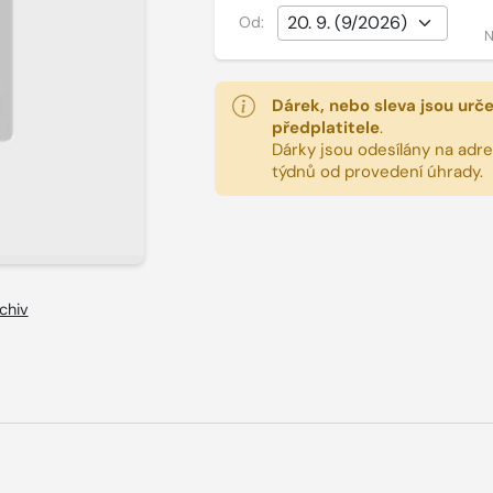
Od:
N
Dárek, nebo sleva jsou urč
předplatitele
.
Dárky jsou odesílány na adres
týdnů od provedení úhrady.
chiv