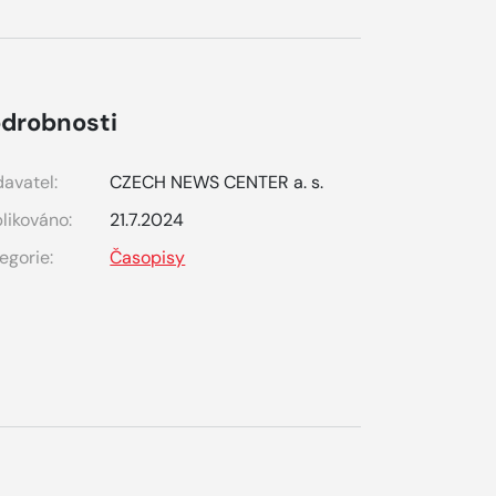
drobnosti
avatel:
CZECH NEWS CENTER a. s.
likováno:
21.7.2024
egorie:
Časopisy