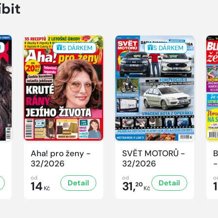
íbit
M
S DÁRKEM
S DÁRKEM
Aha! pro ženy -
SVĚT MOTORŮ -
B
32/2026
32/2026
-
od
od
o
Detail
Detail
14
31,
20
Kč
Kč