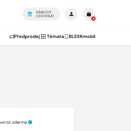
DÁRKOVÝ
CERTIFIKÁT
0
Předprodej
Témata
BLESKmobil
 verze zdarma
?