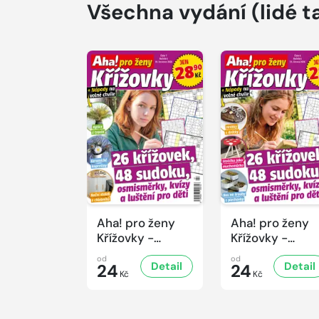
Všechna vydání
(lidé t
Aha! pro ženy
Aha! pro ženy
Křížovky -
Křížovky -
7/2026
6/2026
od
od
Detail
Detail
24
24
Kč
Kč