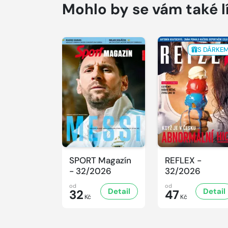
Mohlo by se vám také l
S DÁRKE
SPORT Magazín
REFLEX -
- 32/2026
32/2026
od
od
Detail
Detail
32
47
Kč
Kč