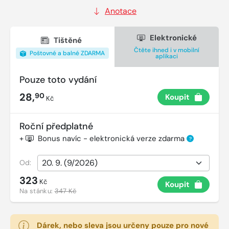
Anotace
Elektronické
Tištěné
Čtěte ihned i v mobilní
Poštovné a balné ZDARMA
aplikaci
Pouze toto vydání
28,
90
Koupit
Kč
Roční předplatné
+
Bonus navíc - elektronická verze zdarma
?
Od:
323
Kč
Koupit
Na stánku:
347 Kč
Dárek, nebo sleva jsou určeny pouze pro nové