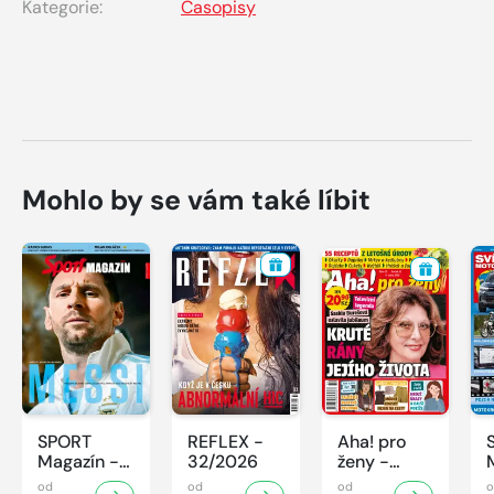
Kategorie:
Časopisy
Mohlo by se vám také líbit
SPORT
REFLEX -
Aha! pro
Magazín -
32/2026
ženy -
32/2026
32/2026
od
od
od