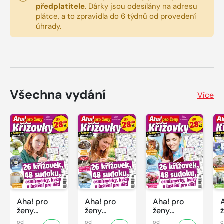
předplatitele
.
Dárky jsou odesílány na adresu
plátce, a to zpravidla do 6 týdnů od provedení
úhrady.
Všechna vydání
Více
Aha! pro
Aha! pro
Aha! pro
ženy
ženy
ženy
Křížovky -
Křížovky -
Křížovky -
od
od
od