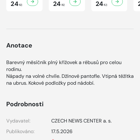
7/2026
24
6/2026
24
4/2026
24
Kč
Kč
Kč
Anotace
Barevný měsíčník plný křížovek a rébusů pro celou
rodinu.
Nápady na volné chvíle. Džínové pantofle. Vt
ipná těžítka
na ubrus. Kokové podložky pod nádobí.
Podrobnosti
Vydavatel:
CZECH NEWS CENTER a. s.
Publikováno:
17.5.2026