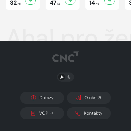
32
47
14
Kč
Kč
Kč
Aha! pro že
PŘEPNOUT SVĚTLÝ/TMAVÝ REŽIM
Dotazy
O nás
VOP
Kontakty