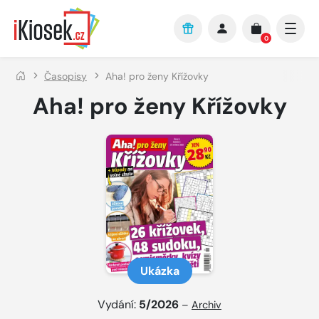
Přejít na hlavní obsah
0
Časopisy
Aha! pro ženy Křížovky
Aha! pro ženy Křížovky
Ukázka
Vydání:
5/2026
–
Archiv