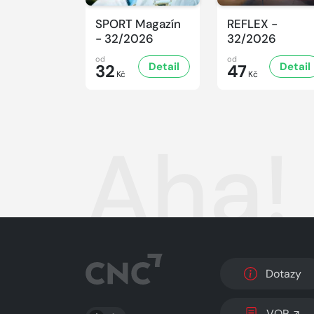
SPORT Magazín
REFLEX -
- 32/2026
32/2026
od
od
Detail
Detail
32
47
Kč
Kč
Aha!
Dotazy
PŘEPNOUT SVĚTLÝ/TMAVÝ REŽIM
VOP