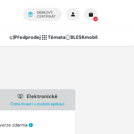
DÁRKOVÝ
CERTIFIKÁT
0
Předprodej
Témata
BLESKmobil
Elektronické
Čtěte ihned i v mobilní aplikaci
 verze zdarma
?