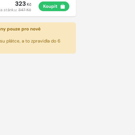
323
Kč
Koupit
a stánku:
347 Kč
eny pouze pro nové
u plátce, a to zpravidla do 6