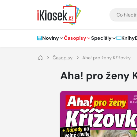
Přejít na hlavní obsah
VYHLEDÁVÁNÍ
Hlavní navigace
Noviny
Časopisy
Speciály
Knihy
Časopisy
Aha! pro ženy Křížovky
Aha! pro ženy 