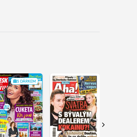
S DÁRKEM
Další