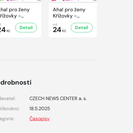
ha! pro ženy
Aha! pro ženy
Aha! pro 
řížovky -
Křížovky -
Křížovky -
/2026
2/2026
1/2026
d
od
od
Detail
Detail
D
24
24
24
Kč
Kč
Kč
drobnosti
avatel:
CZECH NEWS CENTER a. s.
likováno:
18.5.2025
egorie:
Časopisy