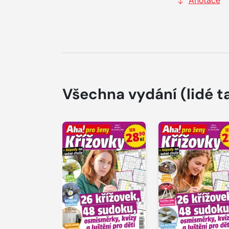
Anotace
Všechna vydání
(lidé t