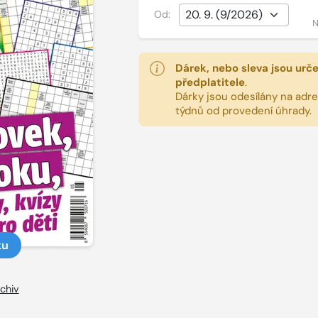
Od:
N
Dárek, nebo sleva jsou urč
předplatitele
.
Dárky jsou odesílány na adres
týdnů od provedení úhrady.
ku
chiv