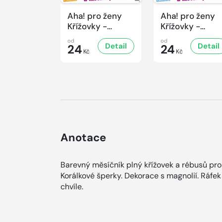
Aha! pro ženy
Aha! pro ženy
Křížovky -
Křížovky -
7/2026
6/2026
od
od
Detail
Detail
24
24
Kč
Kč
Anotace
Barevný měsíčník plný křížovek a rébusů pro
Korálkové šperky. Dekorace s magnolií. Ráfek 
chvíle.