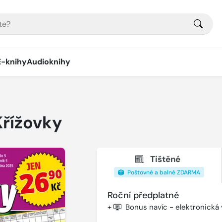
E-knihy
Audioknihy
Křížovky
Tištěné
Poštovné a balné ZDARMA
Roční předplatné
+
Bonus navíc - elektronická