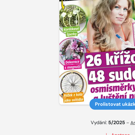
Prolistovat ukáz
Vydání:
5/2025
–
Ar