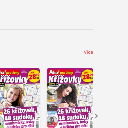
Více
Další