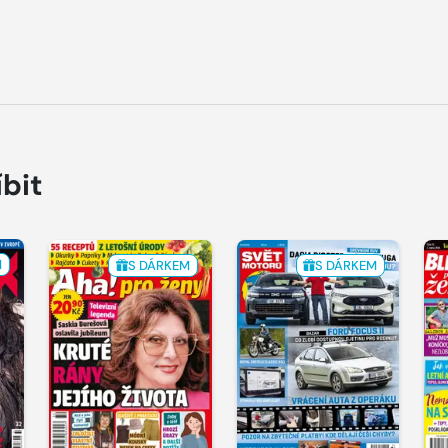
íbit
M
S DÁRKEM
S DÁRKEM