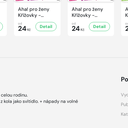
Aha! pro ženy
Aha! pro ženy
A
Křížovky -
Křížovky -
K
5/2026
4/2026
3
od
od
o
Detail
Detail
24
24
Kč
Kč
Po
Vyd
 celou rodinu.
z kola jako svítidlo. + nápady na volné
Pub
Kat