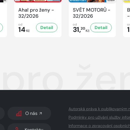
Aha! pro ženy -
SVĚT MOTORŮ -
B
32/2026
32/2026
-
od
od
o
Detail
Detail
14
31,
20
Kč
Kč
 pro že
Autorská práva k publikovaným 
O nás
Podmínky pro užívání služby info
Informace o zpracování osobníc
Kontakty