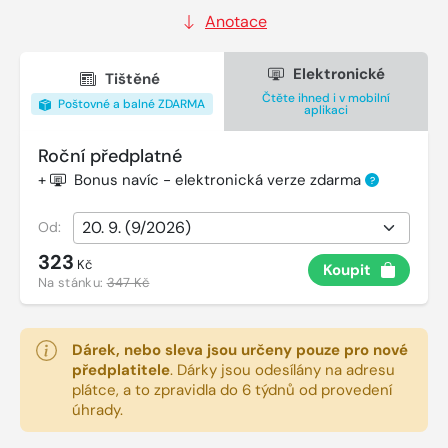
Anotace
Elektronické
Tištěné
Čtěte ihned i v mobilní
Poštovné a balné ZDARMA
aplikaci
Roční předplatné
+
Bonus navíc - elektronická verze zdarma
?
Od:
323
Kč
Koupit
Na stánku:
347 Kč
Dárek, nebo sleva jsou určeny pouze pro nové
předplatitele
.
Dárky jsou odesílány na adresu
plátce, a to zpravidla do 6 týdnů od provedení
úhrady.