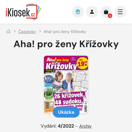
Přejít na hlavní obsah
0
Časopisy
Aha! pro ženy Křížovky
Aha! pro ženy Křížovky
Ukázka
Vydání:
4/2022
–
Archiv