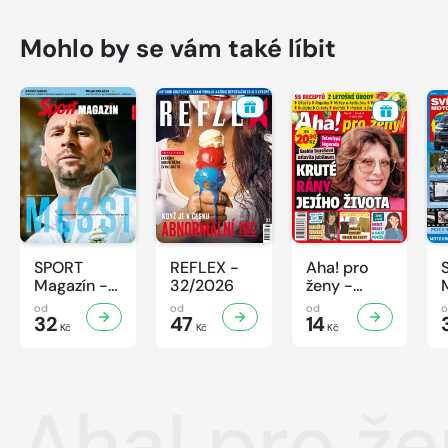
Mohlo by se vám také líbit
SPORT
REFLEX -
Aha! pro
Magazín -
32/2026
ženy -
32/2026
32/2026
od
od
od
32
47
14
Kč
Kč
Kč
Aha! pro že