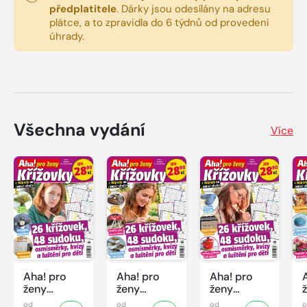
předplatitele
.
Dárky jsou odesílány na adresu
plátce, a to zpravidla do 6 týdnů od provedení
úhrady.
Všechna vydání
Více
Aha! pro
Aha! pro
Aha! pro
ženy
ženy
ženy
Křížovky -
Křížovky -
Křížovky -
od
od
od