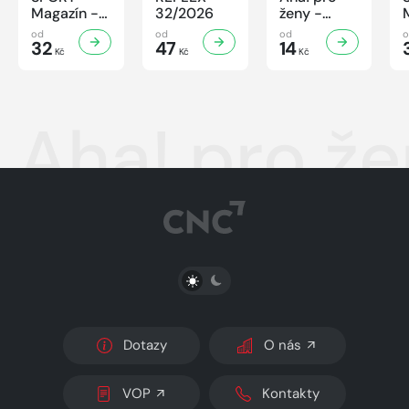
Magazín -
32/2026
ženy -
32/2026
32/2026
od
od
od
32
47
14
Kč
Kč
Kč
Aha! pro že
PŘEPNOUT SVĚTLÝ/TMAVÝ REŽIM
Dotazy
O nás
VOP
Kontakty