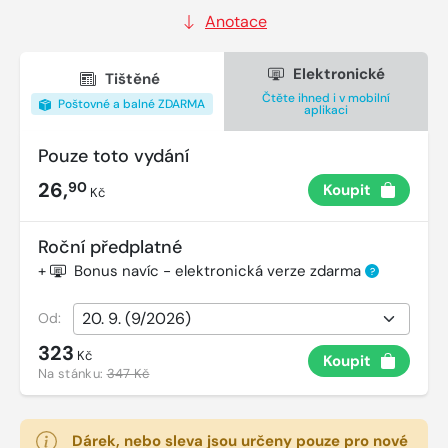
Anotace
Elektronické
Tištěné
Čtěte ihned i v mobilní
Poštovné a balné ZDARMA
aplikaci
Pouze toto vydání
26,
90
Koupit
Kč
Roční předplatné
+
Bonus navíc - elektronická verze zdarma
?
Od:
323
Kč
Koupit
Na stánku:
347 Kč
Dárek, nebo sleva jsou určeny pouze pro nové