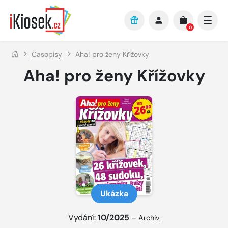
Přejít na hlavní obsah
0
Časopisy
Aha! pro ženy Křížovky
Aha! pro ženy Křížovky
Ukázka
Vydání:
10/2025
–
Archiv