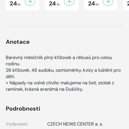
7/2026
24
6/2026
24
5/2026
24
Kč
Kč
Kč
Anotace
Barevný měsíčník plný křížovek a rébusů pro celou
rodinu.
26 křížovek, 48 sudoku, osmisměrky, kvízy a luštění pro
děti.
+ Nápady na volné chvíle: malujeme na listí, stolek z
ramínek, krásná aranžmá na Dušičky.
Podrobnosti
Vydavatel:
CZECH NEWS CENTER a. s.