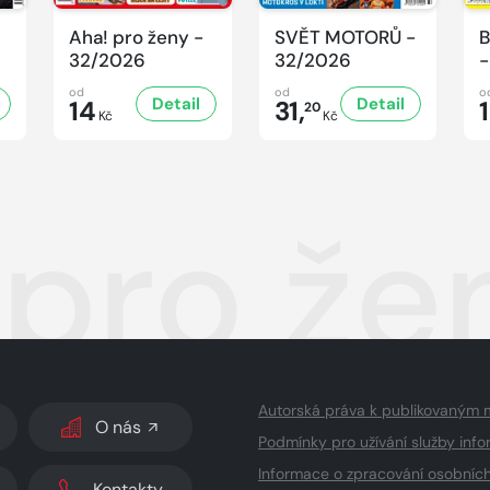
Aha! pro ženy -
SVĚT MOTORŮ -
B
32/2026
32/2026
-
od
od
o
Detail
Detail
14
31,
20
Kč
Kč
 pro že
Autorská práva k publikovaným 
O nás
Podmínky pro užívání služby info
Informace o zpracování osobníc
Kontakty