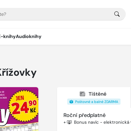
E-knihy
Audioknihy
Křížovky
Tištěné
Poštovné a balné ZDARMA
Roční předplatné
+
Bonus navíc - elektronická