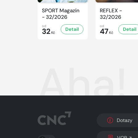
SPORT Magazín
REFLEX -
- 32/2026
32/2026
od
od
Detail
Detail
32
47
Kč
Kč
Aha!
Dotazy
PŘEPNOUT SVĚTLÝ/TMAVÝ REŽIM
VOP