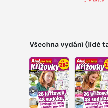
Anotace
Všechna vydání
(lidé t