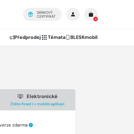
DÁRKOVÝ
CERTIFIKÁT
0
Předprodej
Témata
BLESKmobil
Elektronické
Čtěte ihned i v mobilní aplikaci
 verze zdarma
?