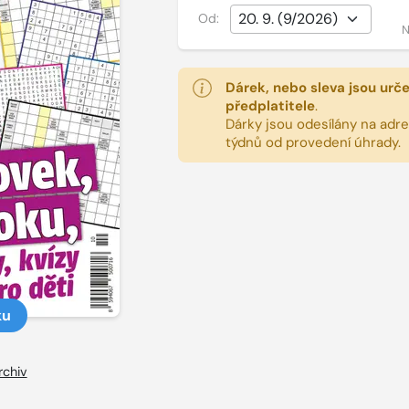
Od:
N
Dárek, nebo sleva jsou urč
předplatitele
.
Dárky jsou odesílány na adres
týdnů od provedení úhrady.
ku
rchiv