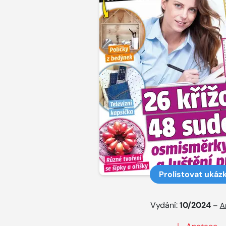
Prolistovat ukáz
Vydání:
10/2024
–
A