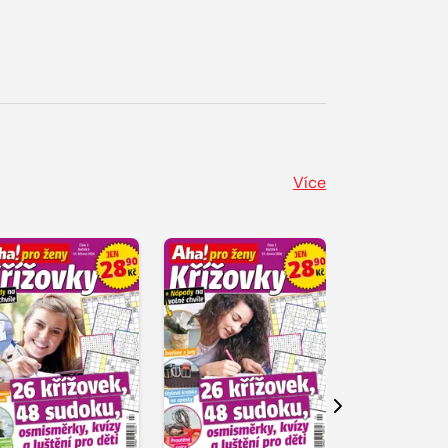
Více
Další