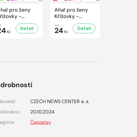
ha! pro ženy
Aha! pro ženy
Aha! pro 
řížovky -
Křížovky -
Křížovky -
/2026
2/2026
1/2026
d
od
od
Detail
Detail
D
24
24
24
Kč
Kč
Kč
drobnosti
avatel:
CZECH NEWS CENTER a. s.
likováno:
20.10.2024
egorie:
Časopisy