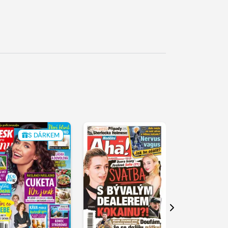
S DÁRKEM
Další