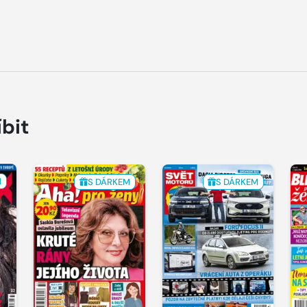
íbit
M
S DÁRKEM
S DÁRKEM