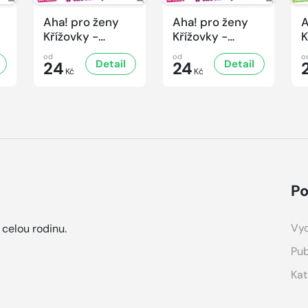
Aha! pro ženy
Aha! pro ženy
A
Křížovky -
Křížovky -
K
5/2026
4/2026
3
od
od
o
Detail
Detail
24
24
Kč
Kč
Po
Vyd
 celou rodinu.
Pub
Kat