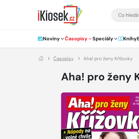
Přejít na hlavní obsah
VYHLEDÁVÁNÍ
Hlavní navigace
Noviny
Časopisy
Speciály
Knihy
Časopisy
Aha! pro ženy Křížovky
Aha! pro ženy 