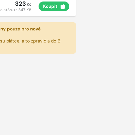
323
Kč
Koupit
a stánku:
347 Kč
eny pouze pro nové
u plátce, a to zpravidla do 6