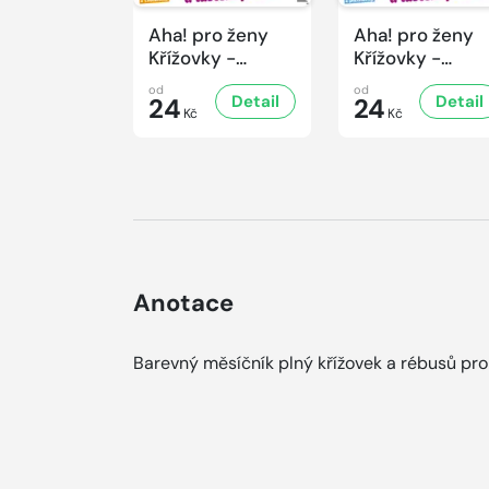
Aha! pro ženy
Aha! pro ženy
Křížovky -
Křížovky -
7/2026
6/2026
od
od
Detail
Detail
24
24
Kč
Kč
Anotace
Barevný měsíčník plný křížovek a rébusů pro