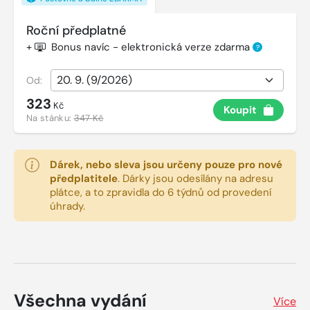
Roční předplatné
+
Bonus navíc - elektronická verze zdarma
?
Od:
323
Kč
Koupit
Na stánku:
347 Kč
Dárek, nebo sleva jsou určeny pouze pro nové
předplatitele
.
Dárky jsou odesílány na adresu
plátce, a to zpravidla do 6 týdnů od provedení
úhrady.
Všechna vydání
Více