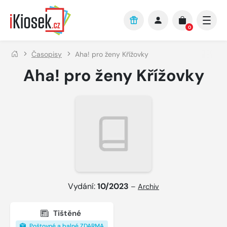
Přejít na hlavní obsah
0
Časopisy
Aha! pro ženy Křížovky
Aha! pro ženy Křížovky
Vydání:
10/2023
–
Archiv
Tištěné
Poštovné a balné ZDARMA