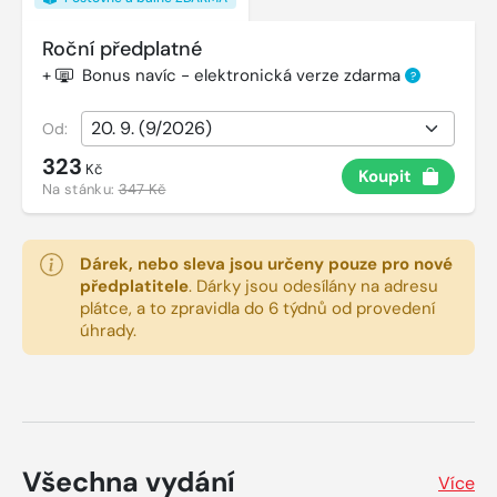
Roční předplatné
+
Bonus navíc - elektronická verze zdarma
?
Od:
323
Kč
Koupit
Na stánku:
347 Kč
Dárek, nebo sleva jsou určeny pouze pro nové
předplatitele
.
Dárky jsou odesílány na adresu
plátce, a to zpravidla do 6 týdnů od provedení
úhrady.
Všechna vydání
Více