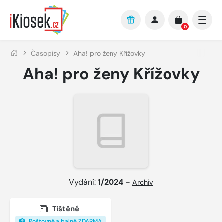
Přejít na hlavní obsah
0
Časopisy
Aha! pro ženy Křížovky
Aha! pro ženy Křížovky
Vydání:
1/2024
–
Archiv
Tištěné
Poštovné a balné ZDARMA