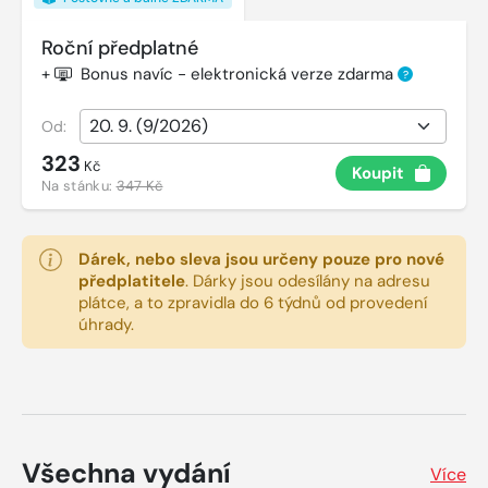
Roční předplatné
+
Bonus navíc - elektronická verze zdarma
?
Od:
323
Kč
Koupit
Na stánku:
347 Kč
Dárek, nebo sleva jsou určeny pouze pro nové
předplatitele
.
Dárky jsou odesílány na adresu
plátce, a to zpravidla do 6 týdnů od provedení
úhrady.
Všechna vydání
Více