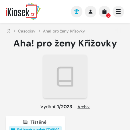
Přejít na hlavní obsah
0
Časopisy
Aha! pro ženy Křížovky
Aha! pro ženy Křížovky
Vydání:
1/2023
–
Archiv
Tištěné
Poštovné a balné ZDARMA