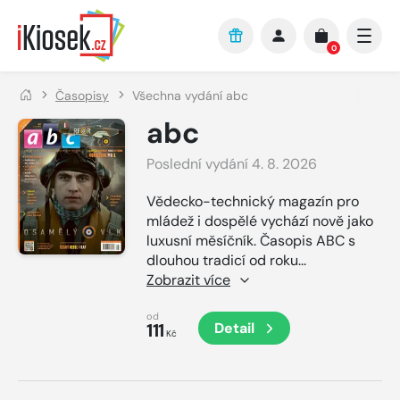
Přejít na hlavní obsah
0
Časopisy
Všechna vydání abc
abc
Poslední vydání 4. 8. 2026
Vědecko-technický magazín pro
mládež i dospělé vychází nově jako
luxusní měsíčník. Časopis ABC s
dlouhou tradicí od roku
...
Zobrazit více
od
111
Detail
Kč