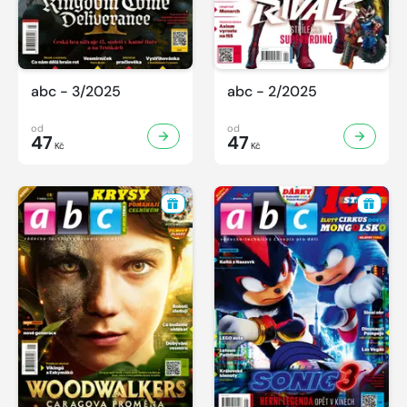
abc - 3/2025
abc - 2/2025
od
od
47
47
Kč
Kč