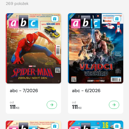
269 položek
abc - 7/2026
abc - 6/2026
od
od
111
111
Kč
Kč