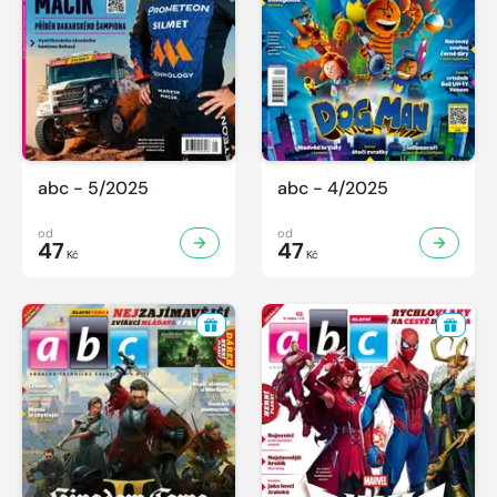
abc - 5/2025
abc - 4/2025
od
od
47
47
Kč
Kč