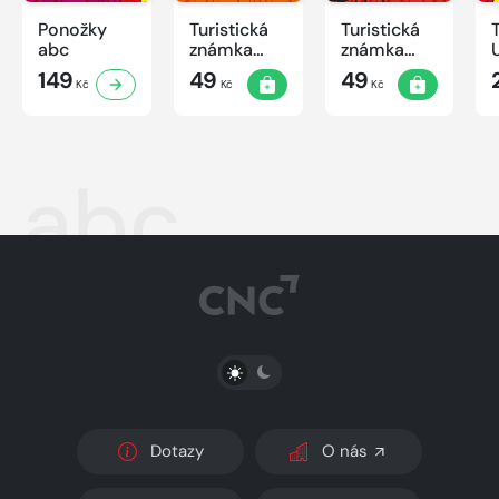
Ponožky
Turistická
Turistická
abc
známka
známka
ABC -
ABC
149
49
49
Kč
Kč
Kč
Časová
schránka v
ZOO
abc
PŘEPNOUT SVĚTLÝ/TMAVÝ REŽIM
Dotazy
O nás