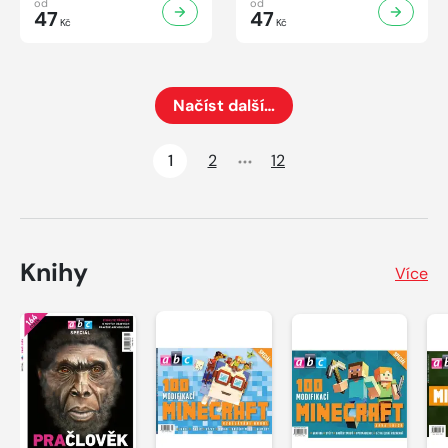
od
od
47
47
Kč
Kč
Načíst další…
Načte dalších 24 položek na aktuální stránku
1
2
12
Knihy
Více