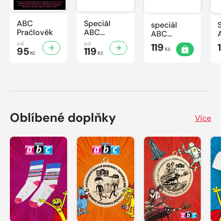
ABC
Speciál
speciál
Pračlověk
ABC
ABC
Minecraft 3
Minecraft 2
od
od
119
95
119
Kč
Kč
Kč
Oblíbené doplňky
Více