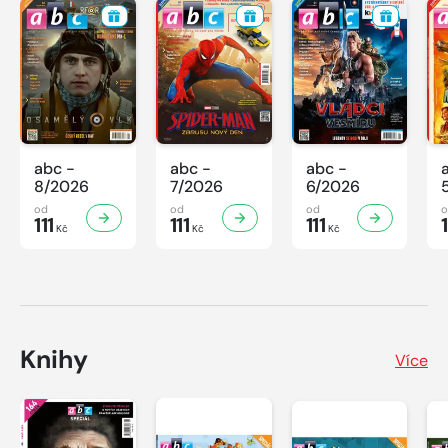
abc -
abc -
abc -
8/2026
7/2026
6/2026
od
od
od
111
111
111
1
Kč
Kč
Kč
Knihy
Více