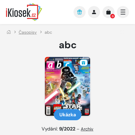
Přejít na hlavní obsah
0
Časopisy
abc
abc
Ukázka
Vydání:
9/2022
–
Archiv