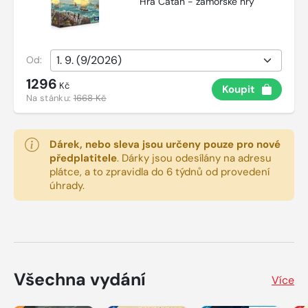
Hra Catan - zámořské hry
Od:
1296
Kč
Koupit
Na stánku:
1668 Kč
Dárek, nebo sleva jsou určeny pouze pro nové
předplatitele
.
Dárky jsou odesílány na adresu
plátce, a to zpravidla do 6 týdnů od provedení
úhrady.
Všechna vydání
Více