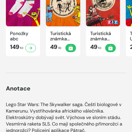
Ponožky
Turistická
Turistická
abc
známka
známka
ABC -
ABC
149
49
49
Kč
Kč
Kč
Časová
schránka v
ZOO
Anotace
Lego Star Wars: The Skywalker saga. Čeští biologové v
Kamerunu. Vystřihovánka afrického válečníka.
Elektroskútry dobývají svět. Výchova ve sloním stádu.
Vesmírná raketa SLS. Co mají společného přímorožci a
jednorožci? Policejní aplikace Pátrač.