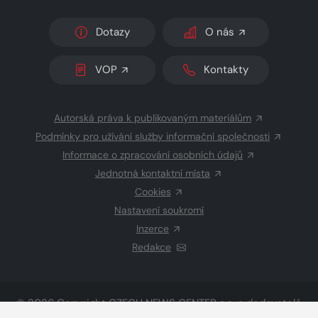
Dotazy
O nás
VOP
Kontakty
Autorská práva k publikovaným materiálům
Podmínky pro užívání služby informační společnosti
Informace o zpracování osobních údajů
Jednotná kontaktní místa
Cookies
Nastavení soukromí
Inzerce
Redakce
© 2026 Copyright
CZECH NEWS CENTER a.s.
a dodavatelé
obsahu