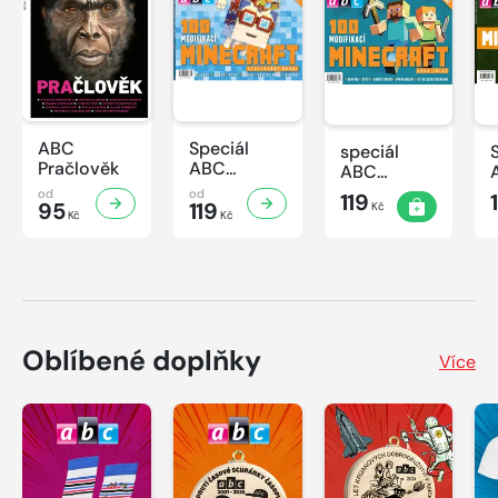
ABC
Speciál
speciál
Pračlověk
ABC
ABC
Minecraft 3
Minecraft 2
od
od
119
95
119
Kč
Kč
Kč
Oblíbené doplňky
Více