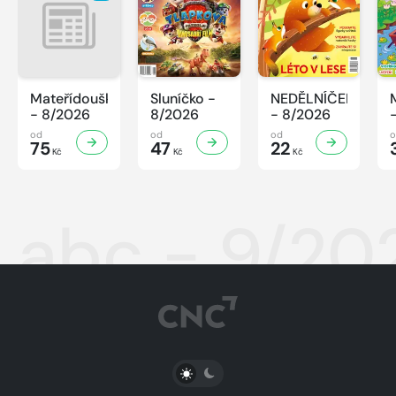
Mateřídouška
Sluníčko -
NEDĚLNÍČEK
- 8/2026
8/2026
- 8/2026
od
od
od
75
47
22
Kč
Kč
Kč
abc - 9/20
PŘEPNOUT SVĚTLÝ/TMAVÝ REŽIM