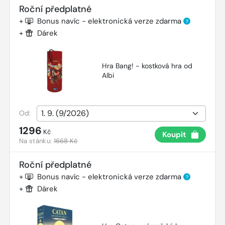
Roční předplatné
+
Bonus navíc - elektronická verze zdarma
?
+
Dárek
Hra Bang! - kostková hra od
Albi
Od:
1296
Kč
Koupit
Na stánku:
1668 Kč
Roční předplatné
+
Bonus navíc - elektronická verze zdarma
?
+
Dárek