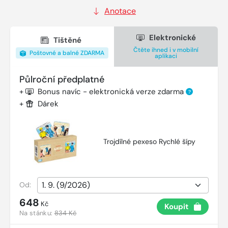
Anotace
Elektronické
Tištěné
Čtěte ihned i v mobilní
Poštovné a balné ZDARMA
aplikaci
Půlroční předplatné
+
Bonus navíc - elektronická verze zdarma
?
+
Dárek
Trojdílné pexeso Rychlé šípy
Od:
648
Kč
Koupit
Na stánku:
834 Kč