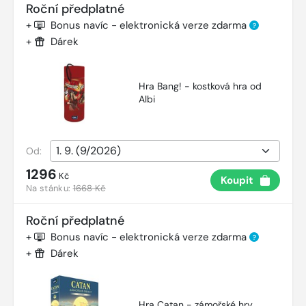
Roční předplatné
+
Bonus navíc - elektronická verze zdarma
?
+
Dárek
Hra Bang! - kostková hra od
Albi
Od:
1296
Kč
Koupit
Na stánku:
1668 Kč
Roční předplatné
+
Bonus navíc - elektronická verze zdarma
?
+
Dárek
Hra Catan - zámořské hry