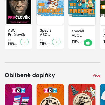
ABC
Speciál
speciál
Pračlověk
ABC
ABC
Minecraft 3
Minecraft 2
od
od
119
95
119
Kč
Kč
Kč
Oblíbené doplňky
Více