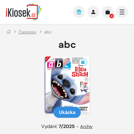
Přejít na hlavní obsah
0
Časopisy
abc
abc
Ukázka
Vydání:
7/2025
–
Archiv