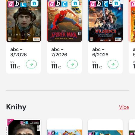
abc -
abc -
abc -
8/2026
7/2026
6/2026
od
od
od
111
111
111
1
Kč
Kč
Kč
Knihy
Více