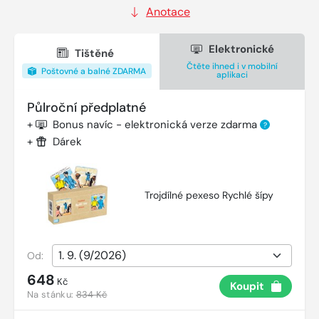
Anotace
Elektronické
Tištěné
Čtěte ihned i v mobilní
Poštovné a balné ZDARMA
aplikaci
Půlroční předplatné
+
Bonus navíc - elektronická verze zdarma
?
+
Dárek
Trojdílné pexeso Rychlé šípy
Od:
648
Kč
Koupit
Na stánku:
834 Kč