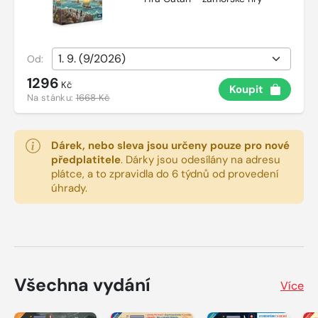
Od:
1296
Kč
Koupit
Na stánku:
1668 Kč
Dárek, nebo sleva jsou určeny pouze pro nové
předplatitele
.
Dárky jsou odesílány na adresu
plátce, a to zpravidla do 6 týdnů od provedení
úhrady.
Všechna vydání
Více