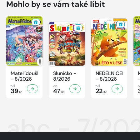
Mohlo by se vám také líbit
Mateřídouška
Sluníčko -
NEDĚLNÍČEK
- 8/2026
8/2026
- 8/2026
od
od
od
39
47
22
Kč
Kč
Kč
abc - 7/20