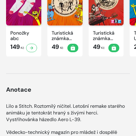
Ponožky
Turistická
Turistická
abc
známka
známka
ABC -
ABC
149
49
49
Kč
Kč
Kč
Časová
schránka v
ZOO
Anotace
Lilo a Stitch. Roztomilý ničitel. Letošní remake starého
animáku je tentokrát hraný s živými herci.
Vystřihovánka házedlo Aero L-39.
Vědecko-technický magazín pro mládež i dospělé