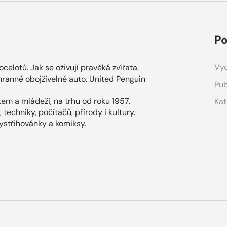
Po
Vyd
elotů. Jak se oživují pravěká zvířata.
hranné obojživelné auto. United Penguin
Pub
em a mládeži, na trhu od roku 1957.
Kat
techniky, počítačů, přírody i kultury.
vystřihovánky a komiksy.