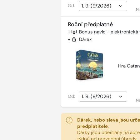
Od:
N
Roční předplatné
+
Bonus navíc - elektronická
+
Dárek
Hra Catan
Od:
N
Dárek, nebo sleva jsou urč
předplatitele
.
Dárky jsou odesílány na adres
týdnů od provedení úhrady.