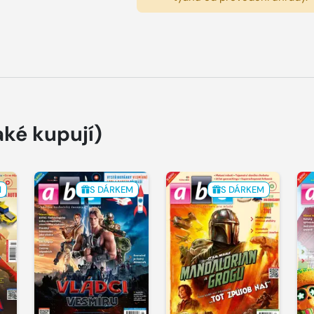
aké kupují)
M
S DÁRKEM
S DÁRKEM