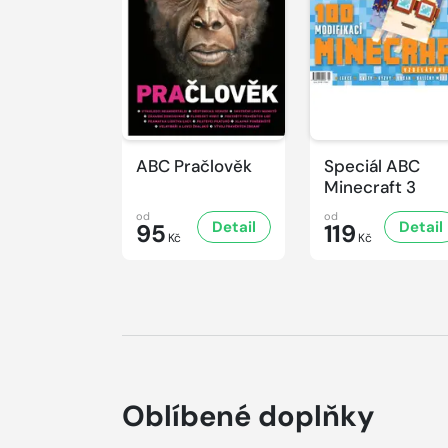
ABC Pračlověk
Speciál ABC
Minecraft 3
od
od
Detail
Detail
95
119
Kč
Kč
Oblíbené doplňky