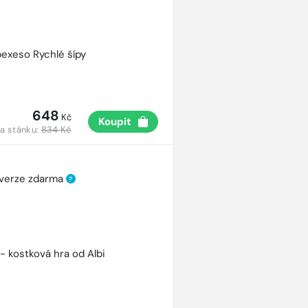
pexeso Rychlé šípy
648
Kč
Koupit
a stánku:
834 Kč
 verze zdarma
?
 - kostková hra od Albi