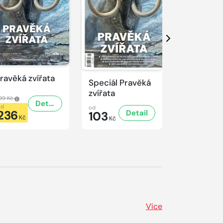
Další
ravěká zvířata
Predátoři
Speciál Pravěká
zvířata
99 Kč
499 Kč
Detail
od
od
od
236
236
Detail
103
Kč
Kč
Kč
Více