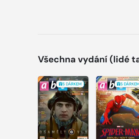
Všechna vydání
(lidé t
S DÁRKEM
S DÁRKE