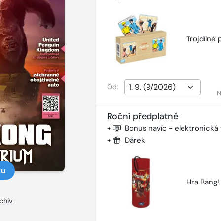
Trojdílné 
Od:
N
Roční předplatné
+
Bonus navíc - elektronická
+
Dárek
ku
Hra Bang!
chiv