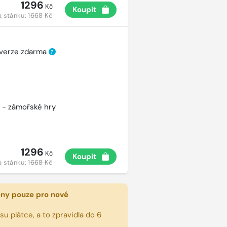
1296
Kč
Koupit
a stánku:
1668 Kč
 verze zdarma
?
 - zámořské hry
1296
Kč
Koupit
a stánku:
1668 Kč
eny pouze pro nové
u plátce, a to zpravidla do 6