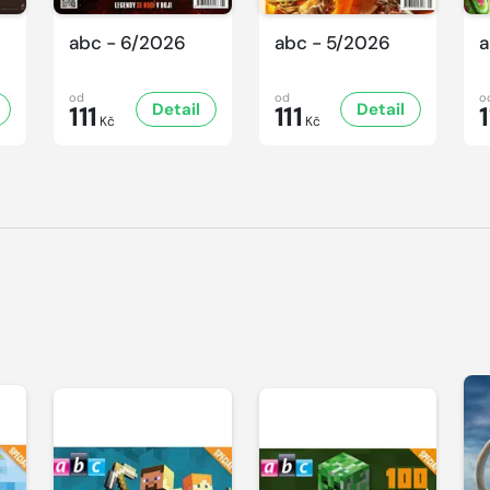
abc - 6/2026
abc - 5/2026
a
od
od
o
Detail
Detail
111
111
1
Kč
Kč