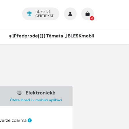
DÁRKOVÝ
CERTIFIKÁT
0
Předprodej
Témata
BLESKmobil
Elektronické
Čtěte ihned i v mobilní aplikaci
 verze zdarma
?