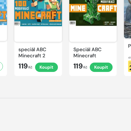
P
speciál ABC
Speciál ABC
Minecraft 2
Minecraft
4
119
119
Koupit
Koupit
Kč
Kč