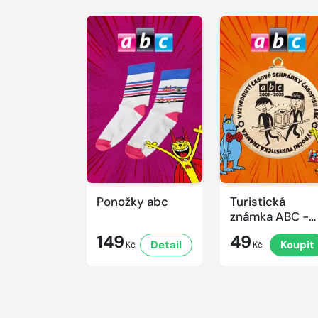
Ponožky abc
Turistická
známka ABC -
Časová
149
49
Detail
Koupit
schránka v ZO
Kč
Kč