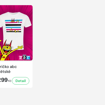
ričko abc
ětské
299
Detail
Kč