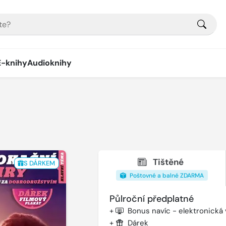
E-knihy
Audioknihy
Tištěné
S DÁRKEM
Poštovné a balné ZDARMA
Půlroční předplatné
+
Bonus navíc - elektronická
+
Dárek