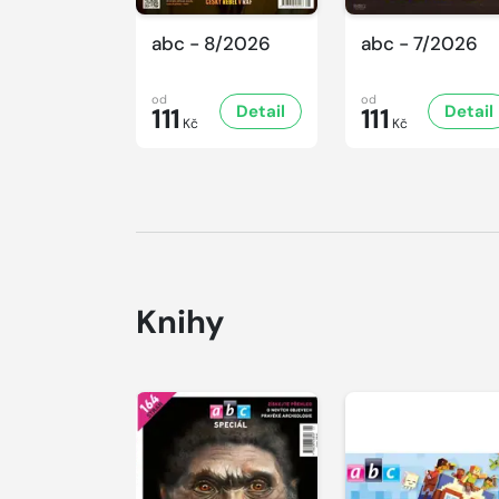
abc - 8/2026
abc - 7/2026
od
od
Detail
Detail
111
111
Kč
Kč
Knihy