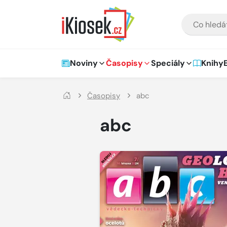
Přejít na hlavní obsah
VYHLEDÁVÁNÍ
Hlavní navigace
Noviny
Časopisy
Speciály
Knihy
Časopisy
abc
abc