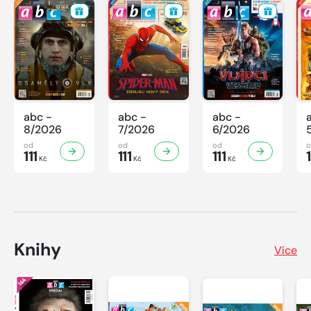
abc -
abc -
abc -
8/2026
7/2026
6/2026
od
od
od
111
111
111
1
Kč
Kč
Kč
Knihy
Více