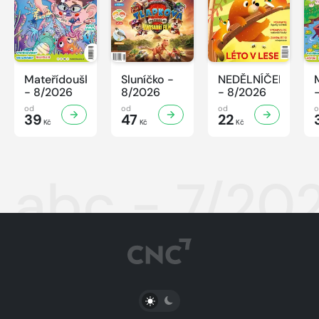
Mateřídouška
Sluníčko -
NEDĚLNÍČEK
- 8/2026
8/2026
- 8/2026
od
od
od
39
47
22
Kč
Kč
Kč
abc - 7/20
PŘEPNOUT SVĚTLÝ/TMAVÝ REŽIM