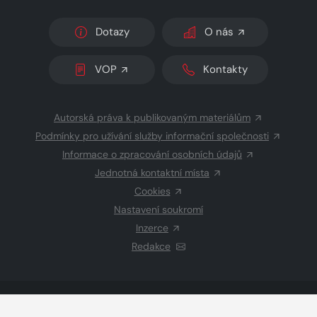
Dotazy
O nás
VOP
Kontakty
Autorská práva k publikovaným materiálům
Podmínky pro užívání služby informační společnosti
Informace o zpracování osobních údajů
Jednotná kontaktní místa
Cookies
Nastavení soukromí
Inzerce
Redakce
© 2026 Copyright
CZECH NEWS CENTER a.s.
a dodavatelé
obsahu