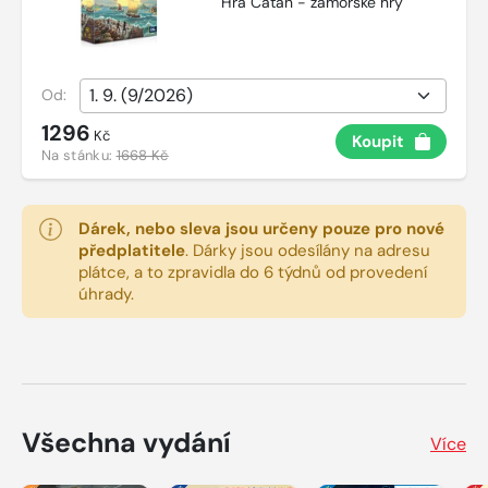
Hra Catan - zámořské hry
Od:
1296
Kč
Koupit
Na stánku:
1668 Kč
Dárek, nebo sleva jsou určeny pouze pro nové
předplatitele
.
Dárky jsou odesílány na adresu
plátce, a to zpravidla do 6 týdnů od provedení
úhrady.
Všechna vydání
Více