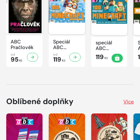
ABC
Speciál
speciál
Pračlověk
ABC
ABC
Minecraft 3
Minecraft 2
od
od
119
95
119
Kč
Kč
Kč
Oblíbené doplňky
Více