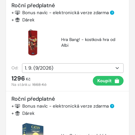
Roční předplatné
+
Bonus navíc - elektronická verze zdarma
?
+
Dárek
Hra Bang! - kostková hra od
Albi
Od:
1296
Kč
Koupit
Na stánku:
1668 Kč
Roční předplatné
+
Bonus navíc - elektronická verze zdarma
?
+
Dárek