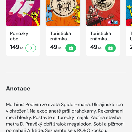
Ponožky
Turistická
Turistická
abc
známka
známka
ABC -
ABC
149
49
49
Kč
Kč
Kč
Časová
schránka v
ZOO
Anotace
Morbius: Podivín ze světa Spider-mana. Ukrajinská zoo
v ohrožení. Na exoplanetě prší drahokamy. Rekordmani
mezi blesky. Postavte si turecký maják. Začíná stavba
metra D. Pravěký obří žralok megalodon. Sobi a pižmoni
pomáhají Arktidě. Seznamte se s ROBO kočkou.