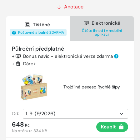
Anotace
Elektronické
Tištěné
Čtěte ihned i v mobilní
Poštovné a balné ZDARMA
aplikaci
Půlroční předplatné
+
Bonus navíc - elektronická verze zdarma
?
+
Dárek
Trojdílné pexeso Rychlé šípy
Od:
648
Kč
Koupit
Na stánku:
834 Kč