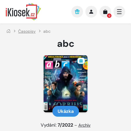
Přejít na hlavní obsah
0
Časopisy
abc
abc
Ukázka
Vydání:
7/2022
–
Archiv