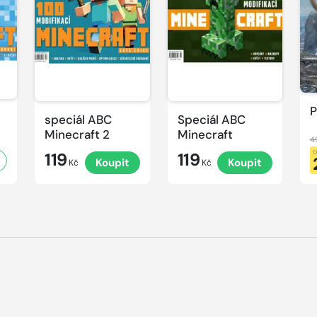
P
speciál ABC
Speciál ABC
Minecraft 2
Minecraft
4
119
119
Koupit
Koupit
Kč
Kč