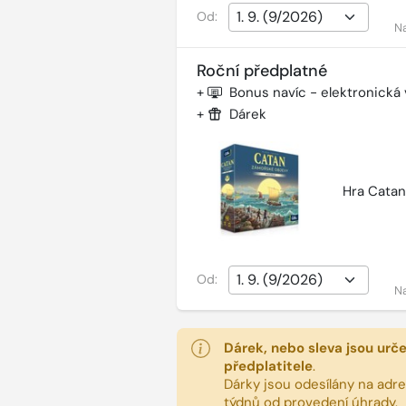
Od:
N
Roční předplatné
+
Bonus navíc - elektronická
+
Dárek
Hra Catan
Od:
N
Dárek, nebo sleva jsou urč
předplatitele
.
Dárky jsou odesílány na adres
týdnů od provedení úhrady.