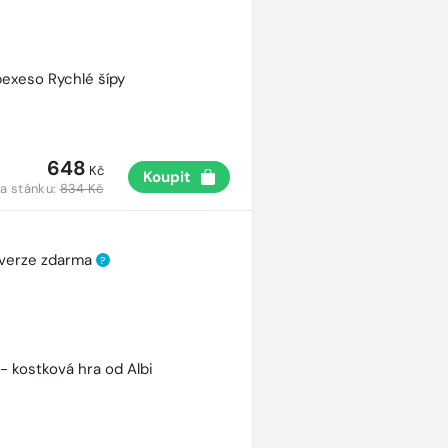
pexeso Rychlé šípy
648
Kč
Koupit
a stánku:
834 Kč
 verze zdarma
?
 - kostková hra od Albi