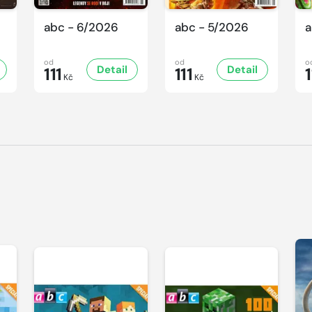
abc - 6/2026
abc - 5/2026
a
od
od
o
Detail
Detail
111
111
1
Kč
Kč