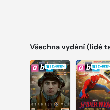
Všechna vydání
(lidé t
S DÁRKEM
S DÁRKE