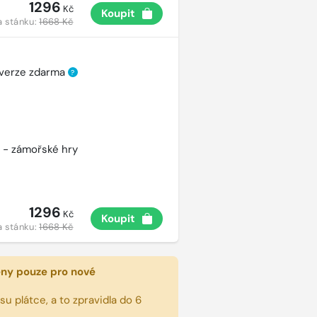
1296
Kč
Koupit
a stánku:
1668 Kč
 verze zdarma
?
 - zámořské hry
1296
Kč
Koupit
a stánku:
1668 Kč
eny pouze pro nové
u plátce, a to zpravidla do 6