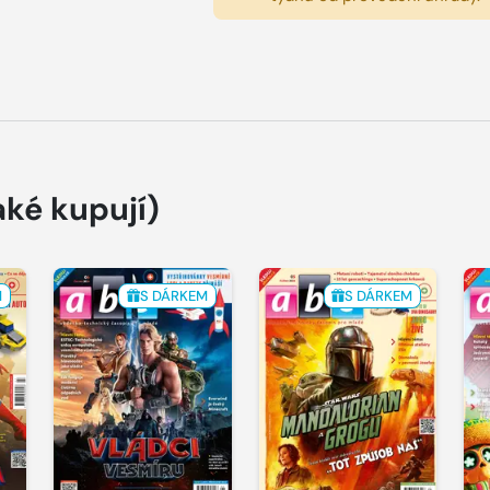
aké kupují)
M
S DÁRKEM
S DÁRKEM