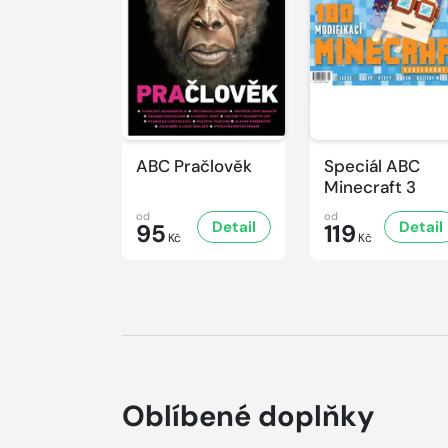
ABC Pračlověk
Speciál ABC
Minecraft 3
od
od
Detail
Detail
95
119
Kč
Kč
Oblíbené doplňky