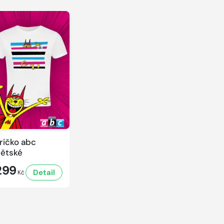
ričko abc
ětské
299
Detail
Kč