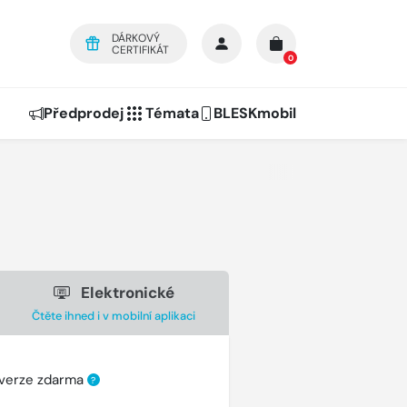
DÁRKOVÝ
CERTIFIKÁT
0
Předprodej
Témata
BLESKmobil
Elektronické
Čtěte ihned i v mobilní aplikaci
 verze zdarma
?