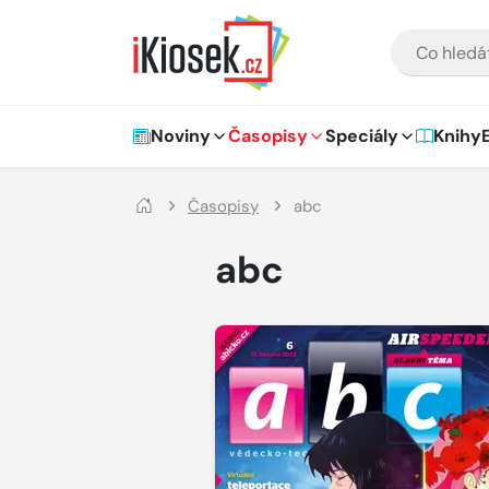
Přejít na hlavní obsah
VYHLEDÁVÁNÍ
Hlavní navigace
Noviny
Časopisy
Speciály
Knihy
Časopisy
abc
abc