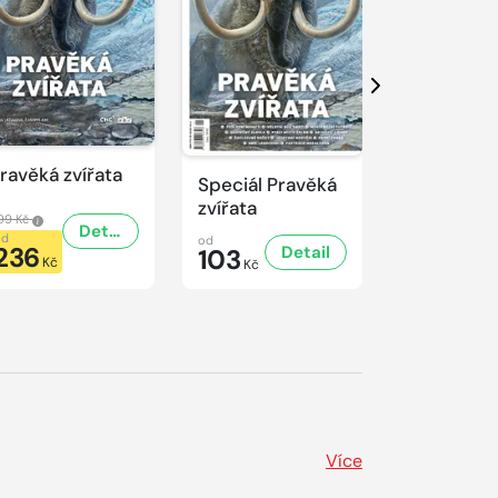
Další
ravěká zvířata
Predátoři
Speciál Pravěká
zvířata
99 Kč
499 Kč
Detail
od
od
od
236
236
Detail
103
Kč
Kč
Kč
Více