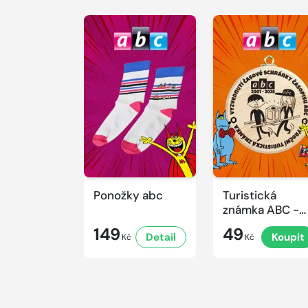
Ponožky abc
Turistická
známka ABC -
Časová
149
49
Detail
Koupit
schránka v ZO
Kč
Kč