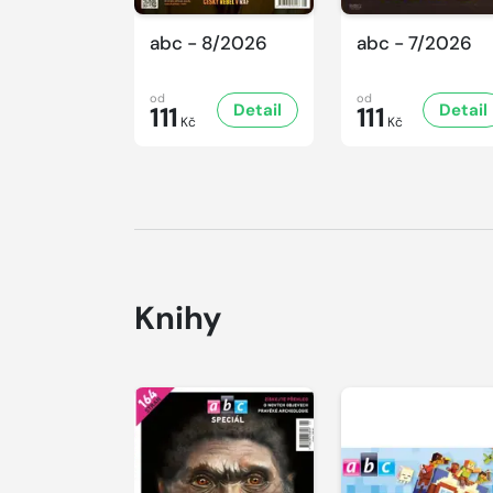
abc - 8/2026
abc - 7/2026
od
od
Detail
Detail
111
111
Kč
Kč
Knihy