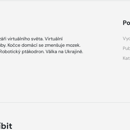
Po
Vyd
áři virtuálního světa. Virtuální
uby. Kočce domácí se zmenšuje mozek.
Pub
. Robotický ptákodron. Válka na Ukrajině.
Kat
íbit