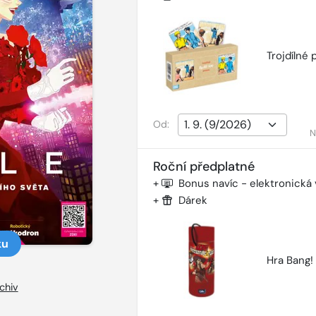
Trojdílné 
Od:
N
Roční předplatné
+
Bonus navíc - elektronická
+
Dárek
ku
Hra Bang!
chiv