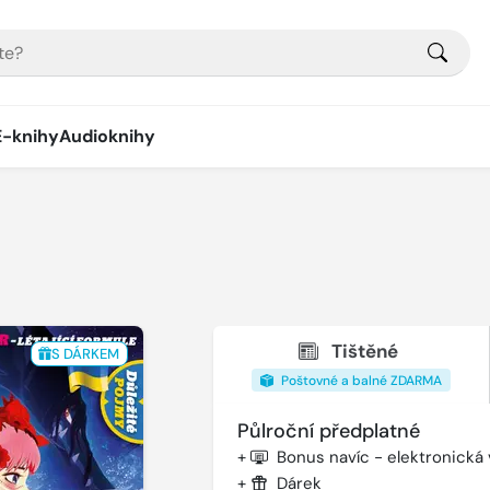
E-knihy
Audioknihy
Tištěné
S DÁRKEM
Poštovné a balné ZDARMA
Půlroční předplatné
+
Bonus navíc - elektronická
+
Dárek