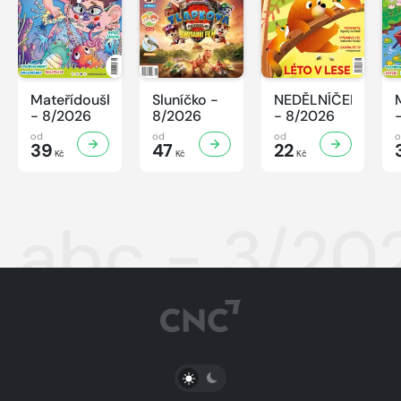
Mateřídouška
Sluníčko -
NEDĚLNÍČEK
- 8/2026
8/2026
- 8/2026
od
od
od
39
47
22
Kč
Kč
Kč
abc - 3/20
PŘEPNOUT SVĚTLÝ/TMAVÝ REŽIM