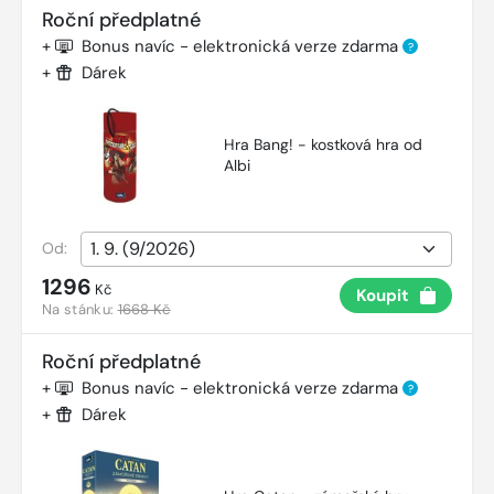
Roční předplatné
+
Bonus navíc - elektronická verze zdarma
?
+
Dárek
Hra Bang! - kostková hra od
Albi
Od:
1296
Kč
Koupit
Na stánku:
1668 Kč
Roční předplatné
+
Bonus navíc - elektronická verze zdarma
?
+
Dárek