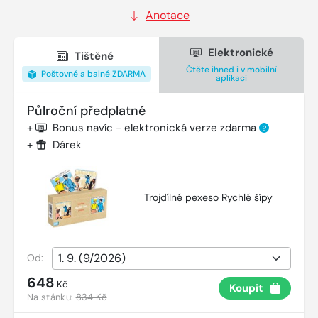
Anotace
Elektronické
Tištěné
Čtěte ihned i v mobilní
Poštovné a balné ZDARMA
aplikaci
Půlroční předplatné
+
Bonus navíc - elektronická verze zdarma
?
+
Dárek
Trojdílné pexeso Rychlé šípy
Od:
648
Kč
Koupit
Na stánku:
834 Kč