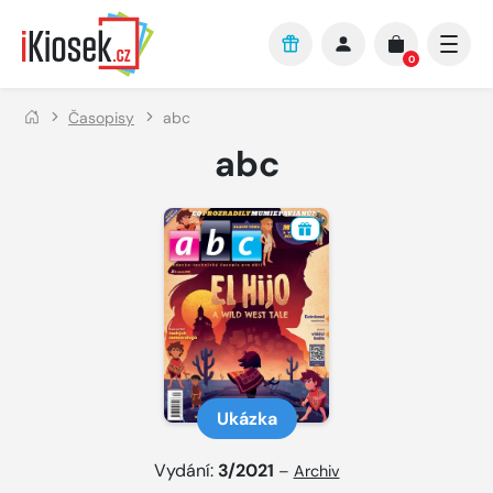
Přejít na hlavní obsah
0
Časopisy
abc
abc
Ukázka
Vydání:
3/2021
–
Archiv