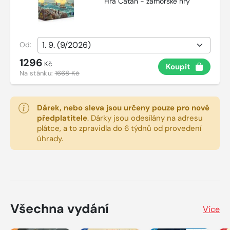
Hra Catan - zámořské hry
Od:
1296
Kč
Koupit
Na stánku:
1668 Kč
Dárek, nebo sleva jsou určeny pouze pro nové
předplatitele
.
Dárky jsou odesílány na adresu
plátce, a to zpravidla do 6 týdnů od provedení
úhrady.
Všechna vydání
Více