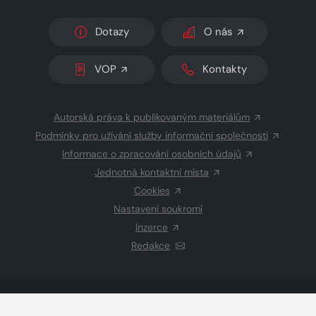
Dotazy
O nás
VOP
Kontakty
Autorská práva k publikovaným materiálům
Podmínky pro užívání služby informační společnosti
Informace o zpracování osobních údajů
Jednotná kontaktní místa
Cookies
Nastavení soukromí
Inzerce
Redakce
© 2026 Copyright
CZECH NEWS CENTER a.s.
a dodavatelé
obsahu