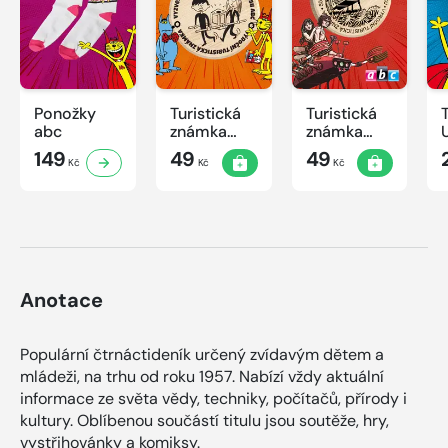
Ponožky
Turistická
Turistická
abc
známka
známka
ABC -
ABC
149
49
49
Kč
Kč
Kč
Časová
schránka v
ZOO
Anotace
Populární čtrnáctideník určený zvídavým dětem a
mládeži, na trhu od roku 1957. Nabízí vždy aktuální
informace ze světa vědy, techniky, počítačů, přírody i
kultury. Oblíbenou součástí titulu jsou soutěže, hry,
vystřihovánky a komiksy.