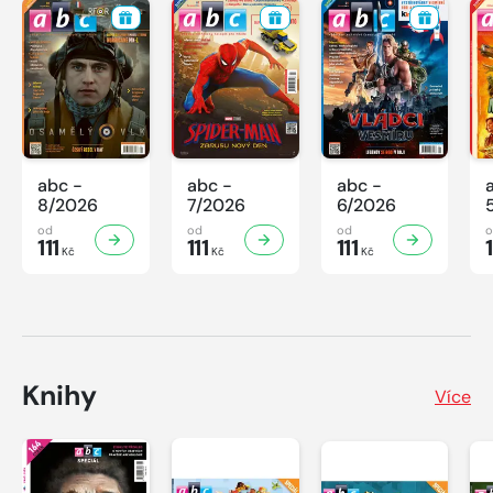
abc -
abc -
abc -
8/2026
7/2026
6/2026
od
od
od
111
111
111
1
Kč
Kč
Kč
Knihy
Více