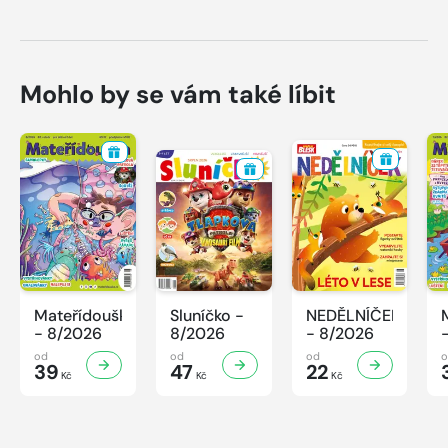
Mohlo by se vám také líbit
Mateřídouška
Sluníčko -
NEDĚLNÍČEK
- 8/2026
8/2026
- 8/2026
od
od
od
39
47
22
Kč
Kč
Kč