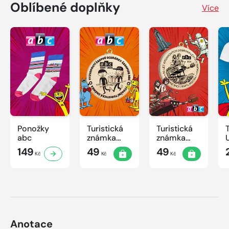
Oblíbené doplňky
Více
Ponožky
Turistická
Turistická
abc
známka
známka
ABC -
ABC
149
49
49
Kč
Kč
Kč
Časová
schránka v
ZOO
Anotace