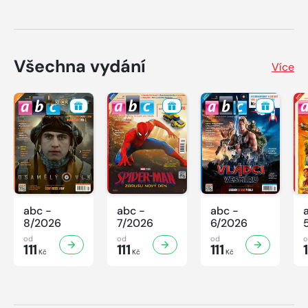
Všechna vydání
Více
abc -
abc -
abc -
8/2026
7/2026
6/2026
od
od
od
111
111
111
1
Kč
Kč
Kč