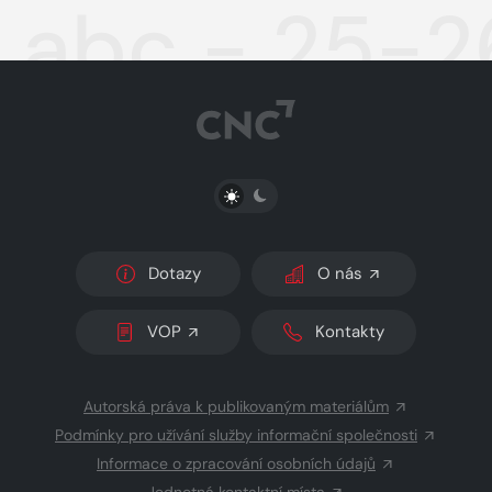
abc - 25-2
PŘEPNOUT SVĚTLÝ/TMAVÝ REŽIM
Dotazy
O nás
VOP
Kontakty
Autorská práva k publikovaným materiálům
Podmínky pro užívání služby informační společnosti
Informace o zpracování osobních údajů