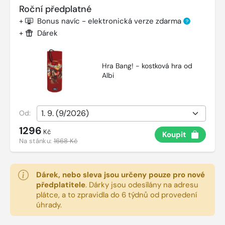
Roční předplatné
+
Bonus navíc - elektronická verze zdarma
?
+
Dárek
Hra Bang! - kostková hra od
Albi
Od:
1296
Kč
Koupit
Na stánku:
1668 Kč
Dárek, nebo sleva jsou určeny pouze pro nové
předplatitele
.
Dárky jsou odesílány na adresu
plátce, a to zpravidla do 6 týdnů od provedení
úhrady.