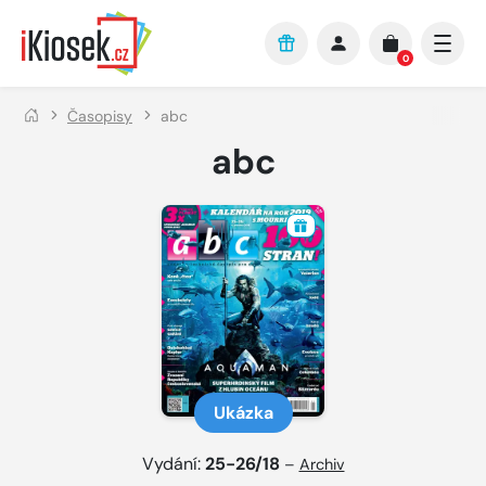
Přejít na hlavní obsah
0
Časopisy
abc
abc
Ukázka
Vydání:
25-26/18
–
Archiv