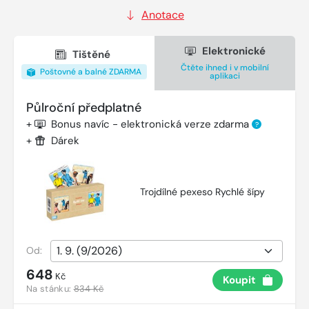
Anotace
Elektronické
Tištěné
Čtěte ihned i v mobilní
Poštovné a balné ZDARMA
aplikaci
Půlroční předplatné
+
Bonus navíc - elektronická verze zdarma
?
+
Dárek
Trojdílné pexeso Rychlé šípy
Od:
648
Kč
Koupit
Na stánku:
834 Kč