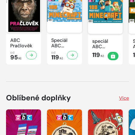
ABC
Speciál
speciál
Pračlověk
ABC
ABC
Minecraft 3
Minecraft 2
od
od
119
95
119
Kč
Kč
Kč
Oblíbené doplňky
Více