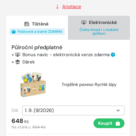
Anotace
Elektronické
Tištěné
Čtěte ihned i v mobilní
Poštovné a balné ZDARMA
aplikaci
Půlroční předplatné
+
Bonus navíc - elektronická verze zdarma
?
+
Dárek
Trojdílné pexeso Rychlé šípy
Od:
648
Kč
Koupit
Na stánku:
834 Kč