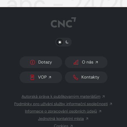
abc - 24/2
PŘEPNOUT SVĚTLÝ/TMAVÝ REŽIM
Dotazy
O nás
VOP
Kontakty
Autorská práva k publikovaným materiálům
Podmínky pro užívání služby informační společnosti
Informace o zpracování osobních údajů
Jednotná kontaktní místa
Cookies