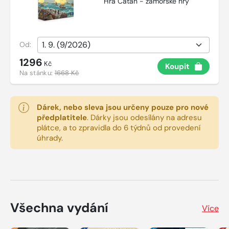
Hra Catan - zámořské hry
Od:
1296
Kč
Koupit
Na stánku:
1668 Kč
Dárek, nebo sleva jsou určeny pouze pro nové
předplatitele
.
Dárky jsou odesílány na adresu
plátce, a to zpravidla do 6 týdnů od provedení
úhrady.
Všechna vydání
Více