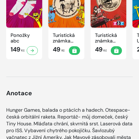
Ponožky
Turistická
Turistická
abc
známka
známka
ABC -
ABC
149
49
49
Kč
Kč
Kč
Časová
schránka v
ZOO
Anotace
Hunger Games, balada o ptácích a hadech. Otespace-
česká orbitální raketa. Reportáž- můj domeček, český
Tiny House. Mláďata chrání, skvrnitá srst. Laserová data
pro ISS. Vybavení chytrého pokojíčku. Šavlozubý
vačnatec z Jižní Ameriky. Jak Mayové zásobovali města