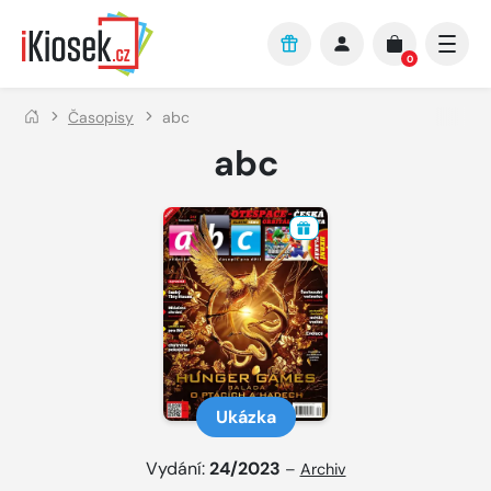
Přejít na hlavní obsah
0
Časopisy
abc
abc
Ukázka
Vydání:
24/2023
–
Archiv