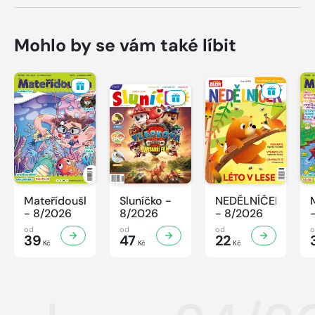
Mohlo by se vám také líbit
Mateřídouška
Sluníčko -
NEDĚLNÍČEK
- 8/2026
8/2026
- 8/2026
od
od
od
39
47
22
Kč
Kč
Kč