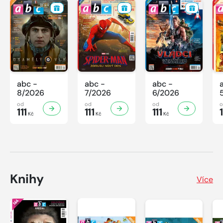
abc -
abc -
abc -
8/2026
7/2026
6/2026
od
od
od
111
111
111
1
Kč
Kč
Kč
Knihy
Více