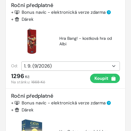
Roční předplatné
+
Bonus navíc - elektronická verze zdarma
?
+
Dárek
Hra Bang! - kostková hra od
Albi
Od:
1296
Kč
Koupit
Na stánku:
1668 Kč
Roční předplatné
+
Bonus navíc - elektronická verze zdarma
?
+
Dárek