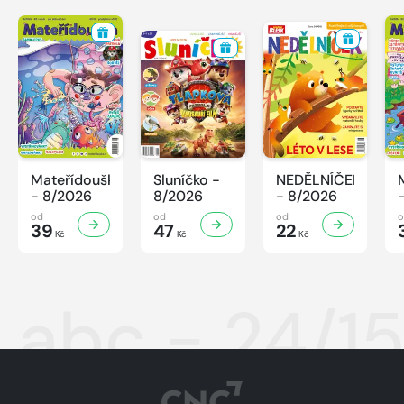
Mateřídouška
Sluníčko -
NEDĚLNÍČEK
- 8/2026
8/2026
- 8/2026
od
od
od
39
47
22
Kč
Kč
Kč
abc - 24/1