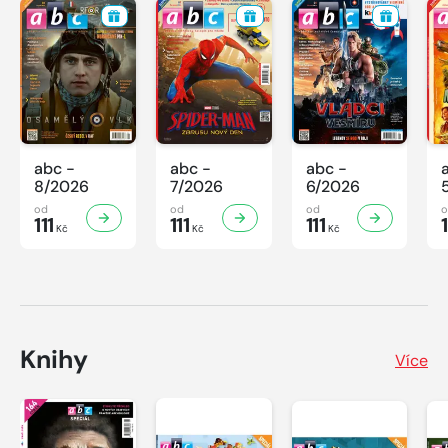
abc -
abc -
abc -
8/2026
7/2026
6/2026
od
od
od
111
111
111
1
Kč
Kč
Kč
Knihy
Více