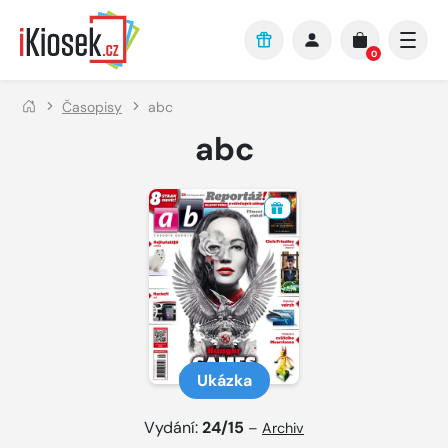
Přejít na hlavní obsah
0
Časopisy
abc
abc
Ukázka
Vydání:
24/15
–
Archiv