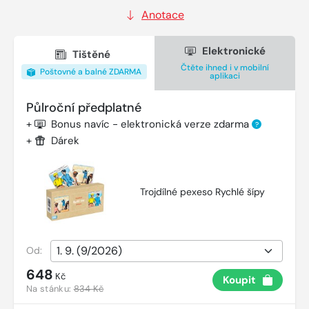
Anotace
Elektronické
Tištěné
Čtěte ihned i v mobilní
Poštovné a balné ZDARMA
aplikaci
Půlroční předplatné
+
Bonus navíc - elektronická verze zdarma
?
+
Dárek
Trojdílné pexeso Rychlé šípy
Od:
648
Kč
Koupit
Na stánku:
834 Kč