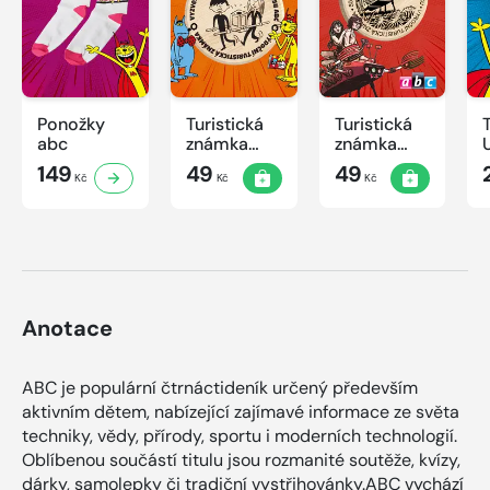
Ponožky
Turistická
Turistická
abc
známka
známka
ABC -
ABC
149
49
49
Kč
Kč
Kč
Časová
schránka v
ZOO
Anotace
ABC je populární čtrnáctideník určený především
aktivním dětem, nabízející zajímavé informace ze světa
techniky, vědy, přírody, sportu i moderních technologií.
Oblíbenou součástí titulu jsou rozmanité soutěže, kvízy,
dárky, samolepky či tradiční vystřihovánky.ABC vychází