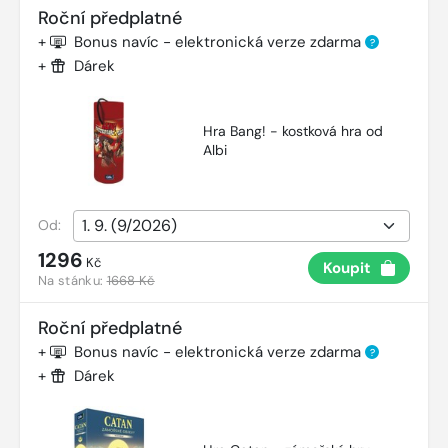
Roční předplatné
+
Bonus navíc - elektronická verze zdarma
?
+
Dárek
Hra Bang! - kostková hra od
Albi
Od:
1296
Kč
Koupit
Na stánku:
1668 Kč
Roční předplatné
+
Bonus navíc - elektronická verze zdarma
?
+
Dárek