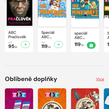
ABC
Speciál
speciál
Pračlověk
ABC
ABC
Minecraft 3
Minecraft 2
od
od
119
95
119
Kč
Kč
Kč
Oblíbené doplňky
Více