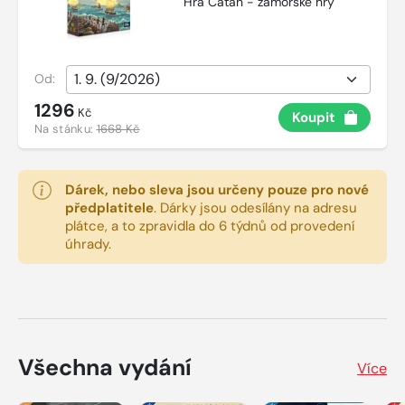
Hra Catan - zámořské hry
Od:
1296
Kč
Koupit
Na stánku:
1668 Kč
Dárek, nebo sleva jsou určeny pouze pro nové
předplatitele
.
Dárky jsou odesílány na adresu
plátce, a to zpravidla do 6 týdnů od provedení
úhrady.
Všechna vydání
Více