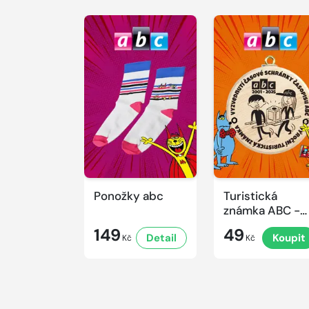
Ponožky abc
Turistická
známka ABC -
Časová
149
49
Detail
Koupit
schránka v ZO
Kč
Kč