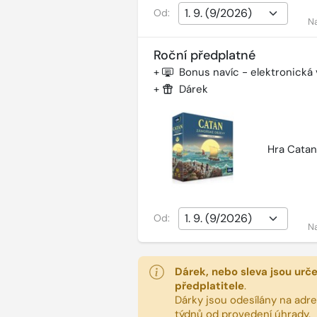
Od:
N
Roční předplatné
+
Bonus navíc - elektronická
+
Dárek
Hra Catan
Od:
N
Dárek, nebo sleva jsou urč
předplatitele
.
Dárky jsou odesílány na adres
týdnů od provedení úhrady.