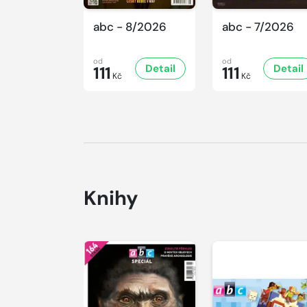
abc - 8/2026
abc - 7/2026
od
od
Detail
Detail
111
111
Kč
Kč
Knihy