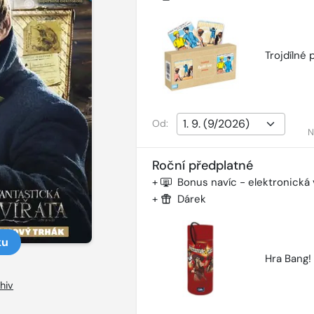
Trojdílné 
Od:
N
Roční předplatné
+
Bonus navíc - elektronická
+
Dárek
ku
Hra Bang!
hiv