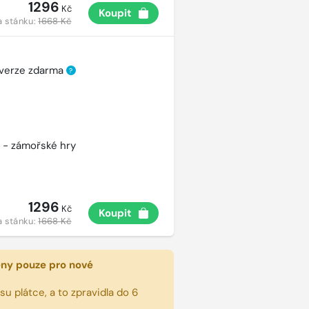
1296
Kč
Koupit
a stánku:
1668 Kč
 verze zdarma
?
 - zámořské hry
1296
Kč
Koupit
a stánku:
1668 Kč
eny pouze pro nové
u plátce, a to zpravidla do 6