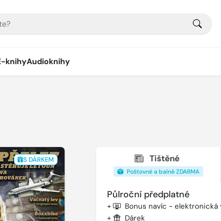
E-knihy
Audioknihy
Tištěné
S DÁRKEM
Poštovné a balné ZDARMA
Půlroční předplatné
+
Bonus navíc - elektronická
+
Dárek