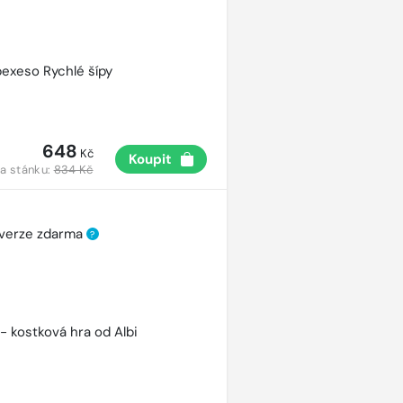
pexeso Rychlé šípy
648
Kč
Koupit
a stánku:
834 Kč
 verze zdarma
?
 - kostková hra od Albi