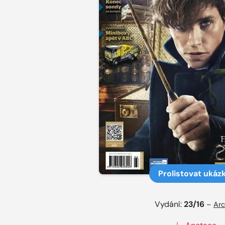
Prolistovat ukáz
Vydání:
23/16
–
Arc