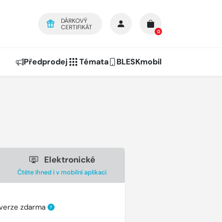
DÁRKOVÝ
CERTIFIKÁT
0
Předprodej
Témata
BLESKmobil
Elektronické
Čtěte ihned i v mobilní aplikaci
 verze zdarma
?