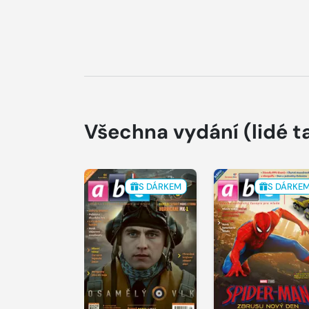
Všechna vydání
(lidé t
S DÁRKEM
S DÁRKE