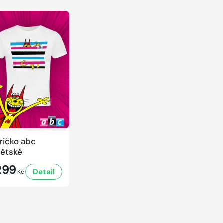
ričko abc
ětské
299
Detail
Kč