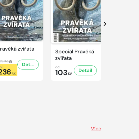
Další
ravěká zvířata
Predátoři
Speciál Pravěká
zvířata
99 Kč
499 Kč
Detail
od
od
od
236
236
Detail
103
Kč
Kč
Kč
Více