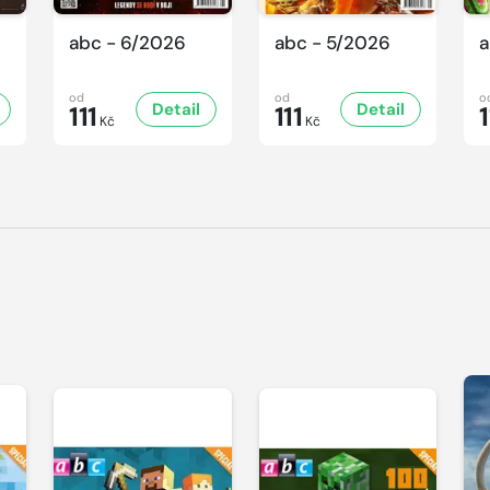
abc - 6/2026
abc - 5/2026
a
od
od
o
Detail
Detail
111
111
1
Kč
Kč