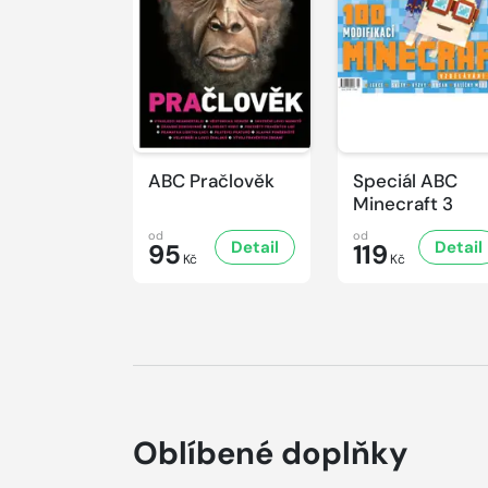
ABC Pračlověk
Speciál ABC
Minecraft 3
od
od
Detail
Detail
95
119
Kč
Kč
Oblíbené doplňky