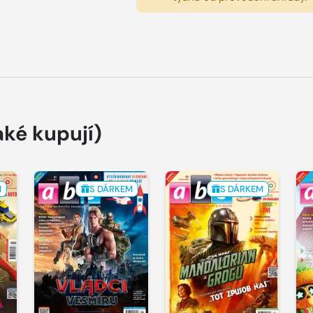
aké kupují)
M
S DÁRKEM
S DÁRKEM