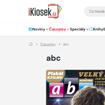
Přejít na hlavní obsah
VYHLEDÁVÁNÍ
Hlavní navigace
Noviny
Časopisy
Speciály
Knihy
Časopisy
abc
abc