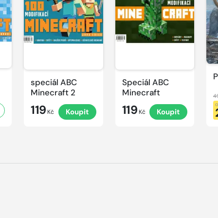
P
speciál ABC
Speciál ABC
Minecraft 2
Minecraft
4
119
119
Koupit
Koupit
Kč
Kč