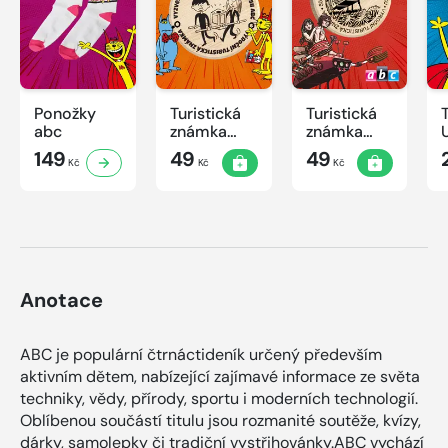
Ponožky
Turistická
Turistická
abc
známka
známka
ABC -
ABC
149
49
49
Kč
Kč
Kč
Časová
schránka v
ZOO
Anotace
ABC je populární čtrnáctideník určený především
aktivním dětem, nabízející zajímavé informace ze světa
techniky, vědy, přírody, sportu i moderních technologií.
Oblíbenou součástí titulu jsou rozmanité soutěže, kvízy,
dárky, samolepky či tradiční vystřihovánky.ABC vychází