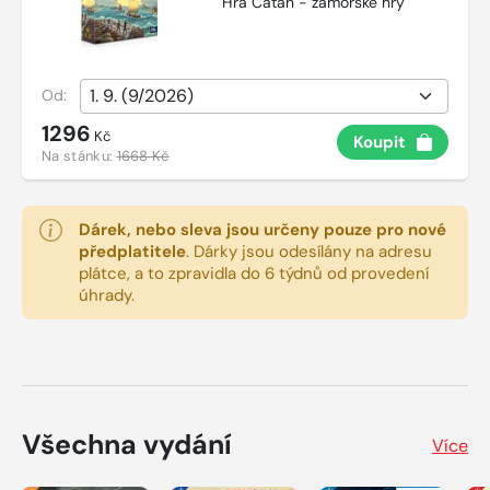
Hra Catan - zámořské hry
Od:
1296
Kč
Koupit
Na stánku:
1668 Kč
Dárek, nebo sleva jsou určeny pouze pro nové
předplatitele
.
Dárky jsou odesílány na adresu
plátce, a to zpravidla do 6 týdnů od provedení
úhrady.
Všechna vydání
Více