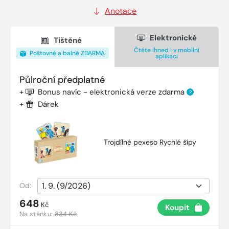
Anotace
Elektronické
Tištěné
Čtěte ihned i v mobilní
Poštovné a balné ZDARMA
aplikaci
Půlroční předplatné
+
Bonus navíc - elektronická verze zdarma
?
+
Dárek
Trojdílné pexeso Rychlé šípy
Od:
648
Kč
Koupit
Na stánku:
834 Kč