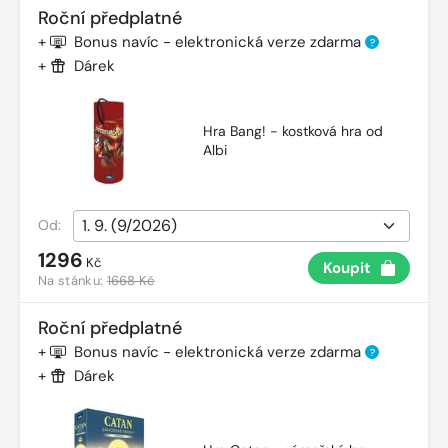
Roční předplatné
+
Bonus navíc - elektronická verze zdarma
?
+
Dárek
Hra Bang! - kostková hra od
Albi
Od:
1296
Kč
Koupit
Na stánku:
1668 Kč
Roční předplatné
+
Bonus navíc - elektronická verze zdarma
?
+
Dárek