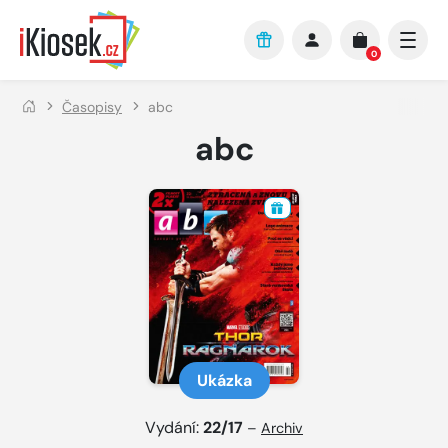
Přejít na hlavní obsah
0
Časopisy
abc
abc
Ukázka
Vydání:
22/17
–
Archiv