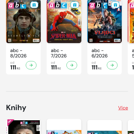
abc -
abc -
abc -
8/2026
7/2026
6/2026
od
od
od
111
111
111
1
Kč
Kč
Kč
Knihy
Více