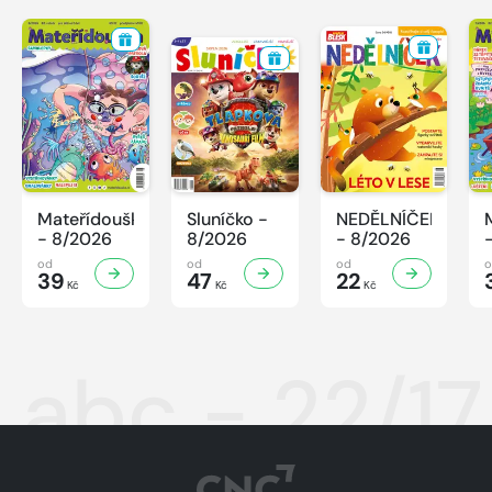
Mateřídouška
Sluníčko -
NEDĚLNÍČEK
- 8/2026
8/2026
- 8/2026
od
od
od
39
47
22
Kč
Kč
Kč
abc - 22/17