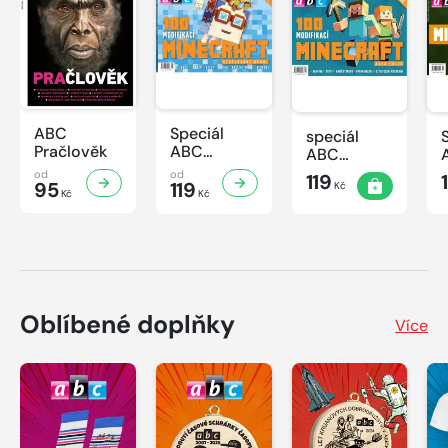
ABC
Speciál
speciál
Pračlověk
ABC
ABC
Minecraft 3
Minecraft 2
od
od
119
95
119
Kč
Kč
Kč
Oblíbené doplňky
Více