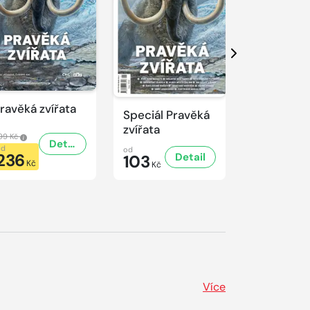
Další
ravěká zvířata
Predátoři
Speciál Pravěká
zvířata
99 Kč
499 Kč
Detail
od
od
od
236
236
Detail
103
Kč
Kč
Kč
Více