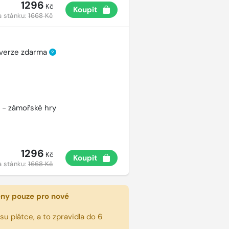
1296
Kč
Koupit
a stánku:
1668 Kč
 verze zdarma
?
 - zámořské hry
1296
Kč
Koupit
a stánku:
1668 Kč
eny pouze pro nové
u plátce, a to zpravidla do 6