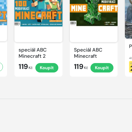
P
speciál ABC
Speciál ABC
Minecraft 2
Minecraft
4
119
119
Koupit
Koupit
Kč
Kč