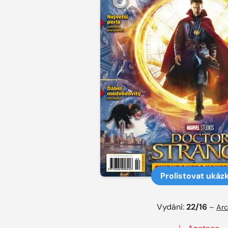
Prolistovat ukáz
Vydání:
22/16
–
Arc