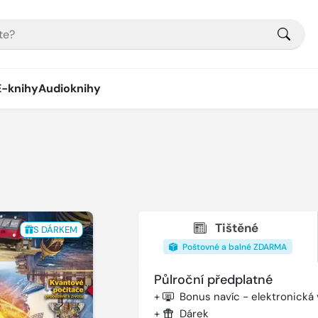
E-knihy
Audioknihy
Tištěné
S DÁRKEM
Poštovné a balné ZDARMA
Půlroční předplatné
+
Bonus navíc - elektronická
+
Dárek