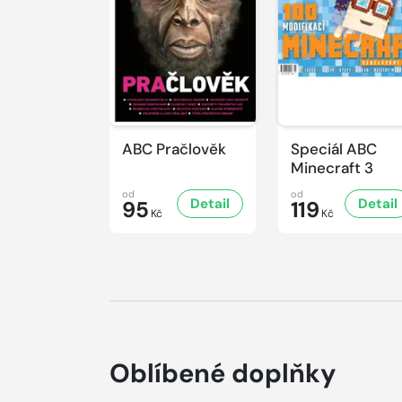
ABC Pračlověk
Speciál ABC
Minecraft 3
od
od
Detail
Detail
95
119
Kč
Kč
Oblíbené doplňky