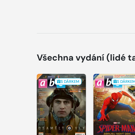
Všechna vydání
(lidé t
S DÁRKEM
S DÁRKE