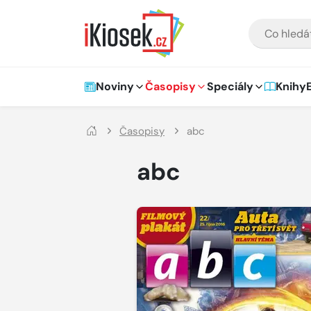
Přejít na hlavní obsah
VYHLEDÁVÁNÍ
Hlavní navigace
Noviny
Časopisy
Speciály
Knihy
Časopisy
abc
abc