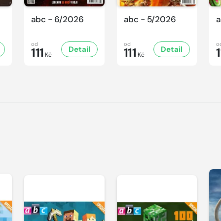
abc - 6/2026
abc - 5/2026
a
od
od
o
Detail
Detail
111
111
1
Kč
Kč