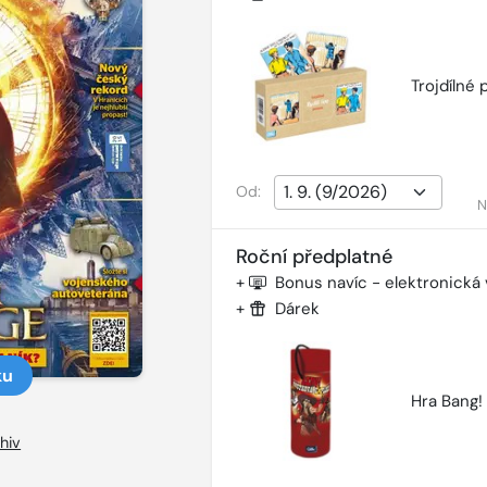
Trojdílné 
Od:
N
Roční předplatné
+
Bonus navíc - elektronická
+
Dárek
ku
Hra Bang!
hiv