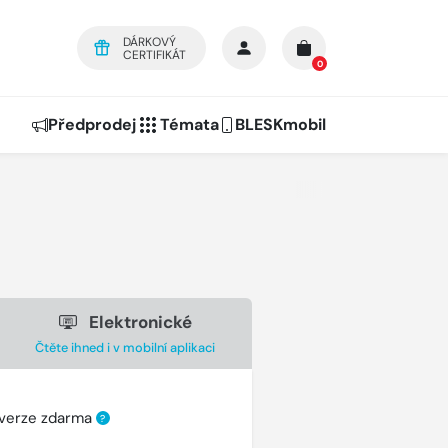
DÁRKOVÝ
CERTIFIKÁT
0
Předprodej
Témata
BLESKmobil
Elektronické
Čtěte ihned i v mobilní aplikaci
 verze zdarma
?