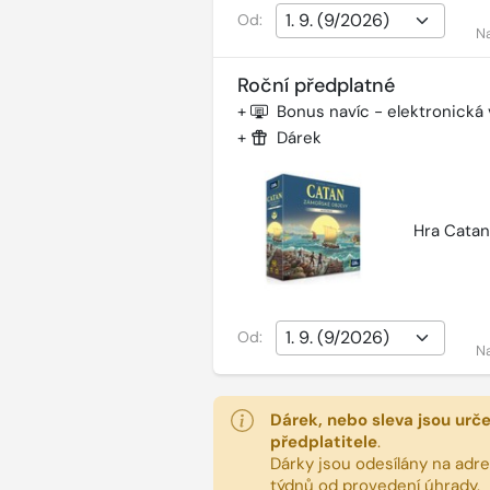
Od:
N
Roční předplatné
+
Bonus navíc - elektronická
+
Dárek
Hra Catan
Od:
N
Dárek, nebo sleva jsou urč
předplatitele
.
Dárky jsou odesílány na adres
týdnů od provedení úhrady.