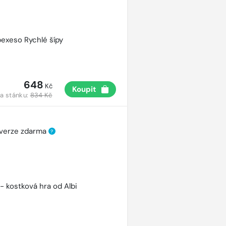
pexeso Rychlé šípy
648
Kč
Koupit
a stánku:
834 Kč
 verze zdarma
?
 - kostková hra od Albi