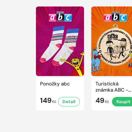
Ponožky abc
Turistická
známka ABC -
Časová
149
49
Detail
Koupit
schránka v ZO
Kč
Kč