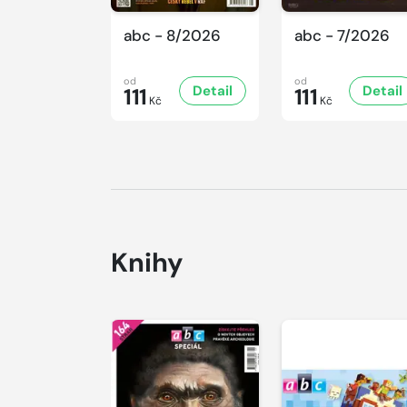
abc - 8/2026
abc - 7/2026
od
od
Detail
Detail
111
111
Kč
Kč
Knihy