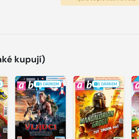
aké kupují)
M
S DÁRKEM
S DÁRKEM