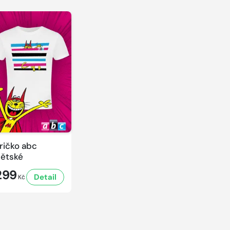
ričko abc
ětské
299
Detail
Kč