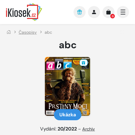
Přejít na hlavní obsah
0
Časopisy
abc
abc
Ukázka
Vydání:
20/2022
–
Archiv