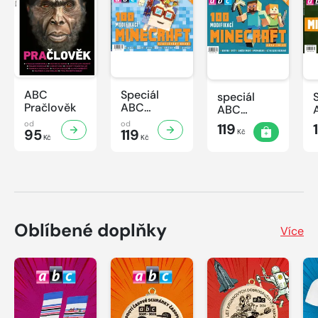
ABC
Speciál
speciál
Pračlověk
ABC
ABC
Minecraft 3
Minecraft 2
od
od
119
95
119
Kč
Kč
Kč
Oblíbené doplňky
Více