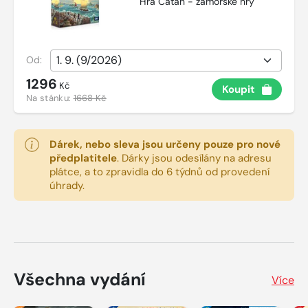
Hra Catan - zámořské hry
Od:
1296
Kč
Koupit
Na stánku:
1668 Kč
Dárek, nebo sleva jsou určeny pouze pro nové
předplatitele
.
Dárky jsou odesílány na adresu
plátce, a to zpravidla do 6 týdnů od provedení
úhrady.
Všechna vydání
Více