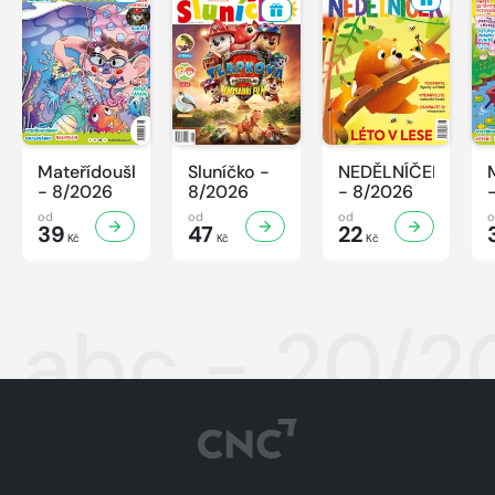
Mateřídouška
Sluníčko -
NEDĚLNÍČEK
- 8/2026
8/2026
- 8/2026
od
od
od
39
47
22
Kč
Kč
Kč
abc - 20/2