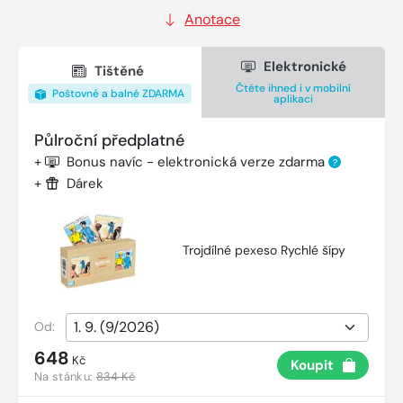
Anotace
Elektronické
Tištěné
Čtěte ihned i v mobilní
Poštovné a balné ZDARMA
aplikaci
Půlroční předplatné
+
Bonus navíc - elektronická verze zdarma
?
+
Dárek
Trojdílné pexeso Rychlé šípy
Od:
648
Kč
Koupit
Na stánku:
834 Kč