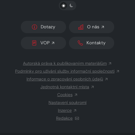
PŘEPNOUT SVĚTLÝ/TMAVÝ REŽIM
Dotazy
O nás
VOP
Kontakty
Autorská práva k publikovaným materiálům
Podmínky pro užívání služby informační společnosti
Informace o zpracování osobních údajů
Jednotná kontaktní místa
Cookies
Nastavení soukromí
Inzerce
Redakce