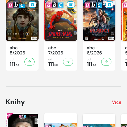
abc -
abc -
abc -
8/2026
7/2026
6/2026
od
od
od
111
111
111
1
Kč
Kč
Kč
Knihy
Více