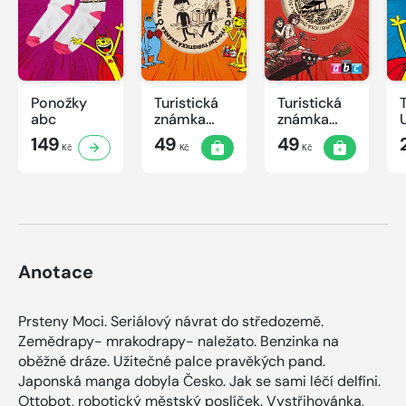
Ponožky
Turistická
Turistická
abc
známka
známka
ABC -
ABC
149
49
49
Kč
Kč
Kč
Časová
schránka v
ZOO
Anotace
Prsteny Moci. Seriálový návrat do středozemě.
Zemědrapy- mrakodrapy- naležato. Benzinka na
oběžné dráze. Užitečné palce pravěkých pand.
Japonská manga dobyla Česko. Jak se sami léčí delfíni.
Ottobot, robotický městský poslíček. Vystřihovánka,