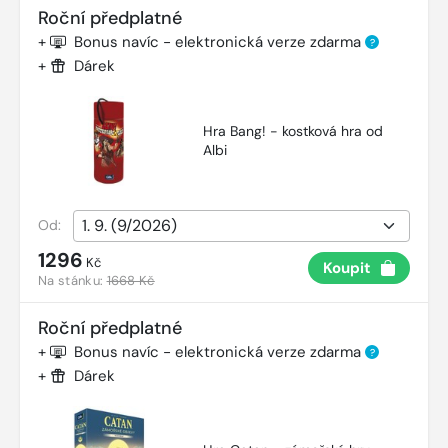
Roční předplatné
+
Bonus navíc - elektronická verze zdarma
?
+
Dárek
Hra Bang! - kostková hra od
Albi
Od:
1296
Kč
Koupit
Na stánku:
1668 Kč
Roční předplatné
+
Bonus navíc - elektronická verze zdarma
?
+
Dárek