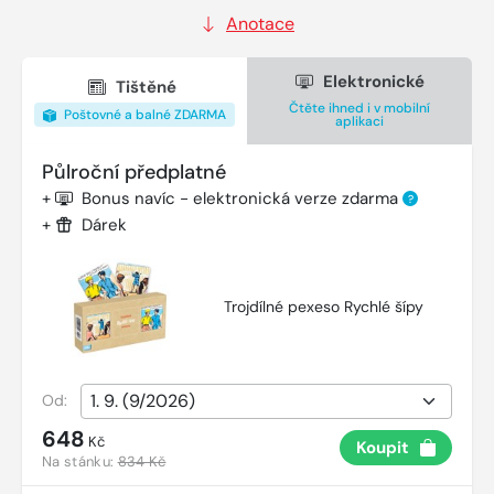
Anotace
Elektronické
Tištěné
Čtěte ihned i v mobilní
Poštovné a balné ZDARMA
aplikaci
Půlroční předplatné
+
Bonus navíc - elektronická verze zdarma
?
+
Dárek
Trojdílné pexeso Rychlé šípy
Od:
648
Kč
Koupit
Na stánku:
834 Kč