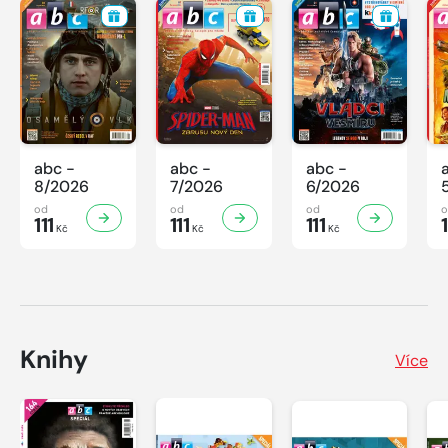
abc -
abc -
abc -
8/2026
7/2026
6/2026
od
od
od
111
111
111
1
Kč
Kč
Kč
Knihy
Více