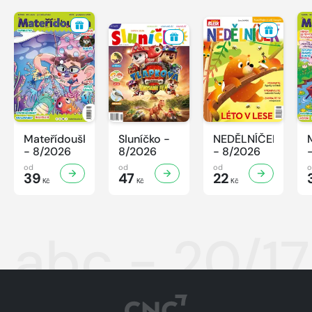
Mateřídouška
Sluníčko -
NEDĚLNÍČEK
- 8/2026
8/2026
- 8/2026
od
od
od
39
47
22
Kč
Kč
Kč
abc - 20/17