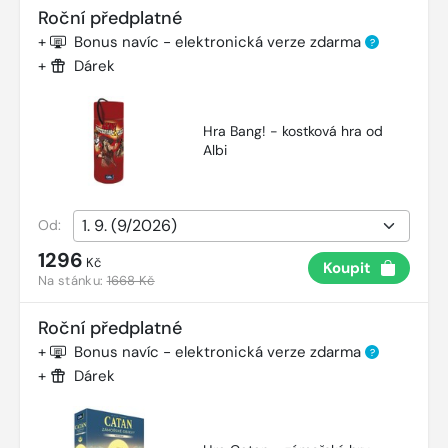
Roční předplatné
+
Bonus navíc - elektronická verze zdarma
?
+
Dárek
Hra Bang! - kostková hra od
Albi
Od:
1296
Kč
Koupit
Na stánku:
1668 Kč
Roční předplatné
+
Bonus navíc - elektronická verze zdarma
?
+
Dárek