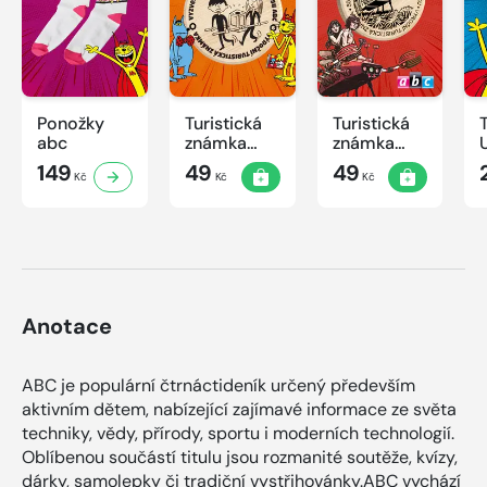
Ponožky
Turistická
Turistická
abc
známka
známka
ABC -
ABC
149
49
49
Kč
Kč
Kč
Časová
schránka v
ZOO
Anotace
ABC je populární čtrnáctideník určený především
aktivním dětem, nabízející zajímavé informace ze světa
techniky, vědy, přírody, sportu i moderních technologií.
Oblíbenou součástí titulu jsou rozmanité soutěže, kvízy,
dárky, samolepky či tradiční vystřihovánky.ABC vychází