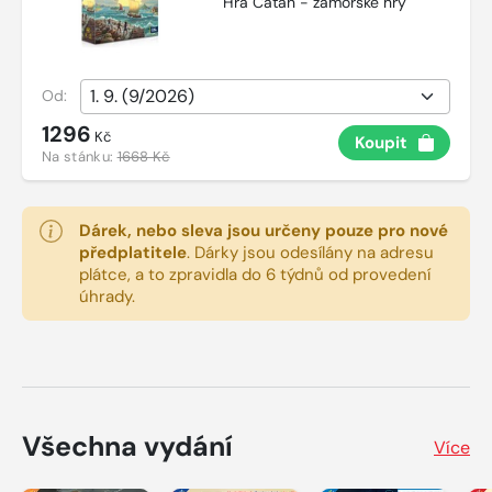
Hra Catan - zámořské hry
Od:
1296
Kč
Koupit
Na stánku:
1668 Kč
Dárek, nebo sleva jsou určeny pouze pro nové
předplatitele
.
Dárky jsou odesílány na adresu
plátce, a to zpravidla do 6 týdnů od provedení
úhrady.
Všechna vydání
Více