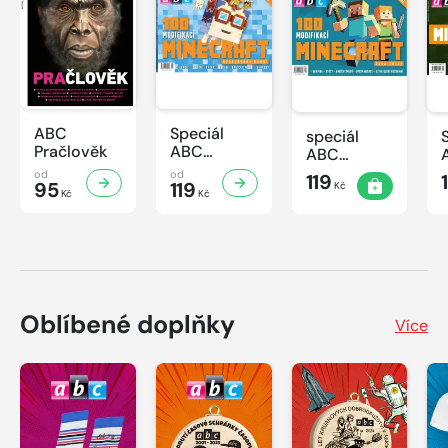
ABC
Speciál
speciál
Pračlověk
ABC
ABC
Minecraft 3
Minecraft 2
od
od
119
95
119
Kč
Kč
Kč
Oblíbené doplňky
Více