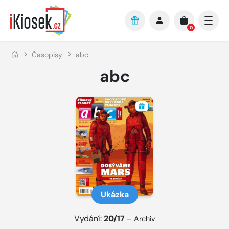
Přejít na hlavní obsah
0
Časopisy
abc
abc
Ukázka
Vydání:
20/17
–
Archiv