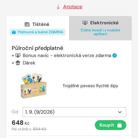
Anotace
Elektronické
Tištěné
Čtěte ihned i v mobilní
Poštovné a balné ZDARMA
aplikaci
Půlroční předplatné
+
Bonus navíc - elektronická verze zdarma
?
+
Dárek
Trojdílné pexeso Rychlé šípy
Od:
648
Kč
Koupit
Na stánku:
834 Kč