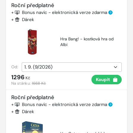
Roční předplatné
+
Bonus navíc - elektronická verze zdarma
?
+
Dárek
Hra Bang! - kostková hra od
Albi
Od:
1296
Kč
Koupit
Na stánku:
1668 Kč
Roční předplatné
+
Bonus navíc - elektronická verze zdarma
?
+
Dárek