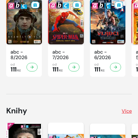
abc -
abc -
abc -
8/2026
7/2026
6/2026
od
od
od
111
111
111
1
Kč
Kč
Kč
Knihy
Více