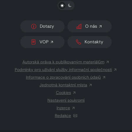
PŘEPNOUT SVĚTLÝ/TMAVÝ REŽIM
Dotazy
O nás
VOP
Kontakty
Autorská práva k publikovaným materiálům
Podmínky pro užívání služby informační společnosti
Informace o zpracování osobních údajů
Jednotná kontaktní místa
Cookies
Nastavení soukromí
Inzerce
Redakce