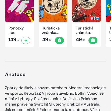
Ponožky
Turistická
Turistická
abc
známka
známka
ABC -
ABC
149
49
49
Kč
Kč
Kč
Časová
schránka v
ZOO
Anotace
Zpátky do školy s novým batohem. Moderní technologie
ve sportu. Reportáž: Výroba stavebnic Boffin. Vojáci se
mění v kyborgy. Pokémon unite: Další vlna Pokémon
mánie právě na Switchi! Skutečný drak žil v Austrálii.
Jak se rodí měsíc? Rejnok manta jako autobus. Válka