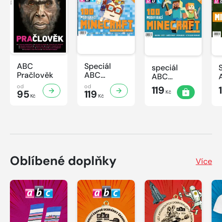
ABC
Speciál
speciál
Pračlověk
ABC
ABC
Minecraft 3
Minecraft 2
od
od
119
95
119
Kč
Kč
Kč
Oblíbené doplňky
Více