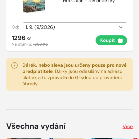
Hra Catan - zámořské hry
Od:
1296
Kč
Koupit
Na stánku:
1668 Kč
Dárek, nebo sleva jsou určeny pouze pro nové
předplatitele
.
Dárky jsou odesílány na adresu
plátce, a to zpravidla do 6 týdnů od provedení
úhrady.
Všechna vydání
Více