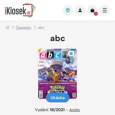
Přejít na hlavní obsah
0
Časopisy
abc
abc
Ukázka
Vydání:
18/2021
–
Archiv