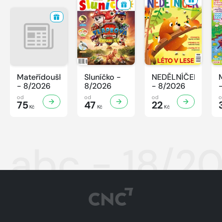
Mateřídouška
Sluníčko -
NEDĚLNÍČEK
- 8/2026
8/2026
- 8/2026
od
od
od
75
47
22
Kč
Kč
Kč
abc - 18/20