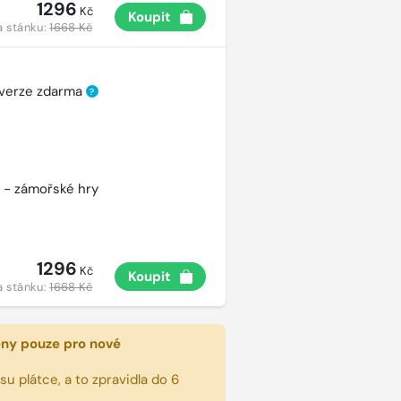
1296
Kč
Koupit
a stánku:
1668 Kč
 verze zdarma
?
 - zámořské hry
1296
Kč
Koupit
a stánku:
1668 Kč
eny pouze pro nové
u plátce, a to zpravidla do 6