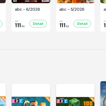
abc - 6/2026
abc - 5/2026
a
od
od
o
Detail
Detail
111
111
1
Kč
Kč