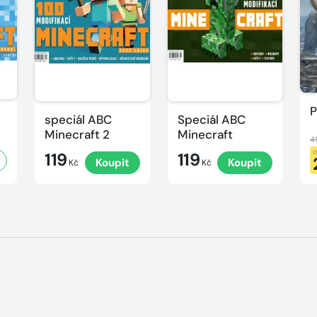
P
speciál ABC
Speciál ABC
Minecraft 2
Minecraft
4
119
119
Koupit
Koupit
Kč
Kč