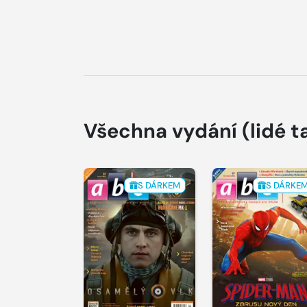
Všechna vydání
(lidé t
S DÁRKEM
S DÁRKE