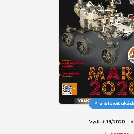
Prolistovat ukáz
Vydání:
16/2020
–
A