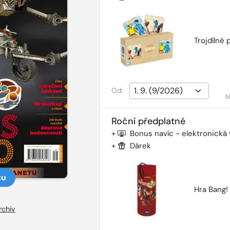
Trojdílné 
Od:
N
Roční předplatné
+
Bonus navíc - elektronická
+
Dárek
ku
Hra Bang!
rchiv