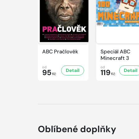
ABC Pračlověk
Speciál ABC
Minecraft 3
od
od
Detail
Detail
95
119
Kč
Kč
Oblíbené doplňky