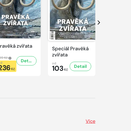
Další
ravěká zvířata
Predátoři
Speciál Pravěká
zvířata
99 Kč
499 Kč
Detail
od
od
od
236
236
Detail
103
Kč
Kč
Kč
Více