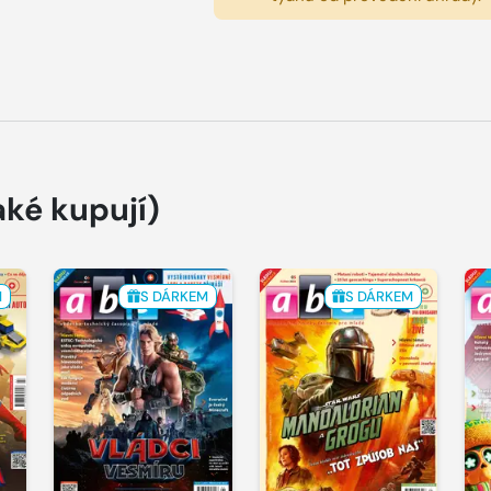
aké kupují)
M
S DÁRKEM
S DÁRKEM