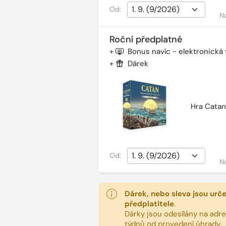
Od:
N
Roční předplatné
+
Bonus navíc - elektronická
+
Dárek
Hra Catan
Od:
N
Dárek, nebo sleva jsou urč
předplatitele
.
Dárky jsou odesílány na adres
týdnů od provedení úhrady.