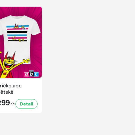
ričko abc
ětské
299
Detail
Kč