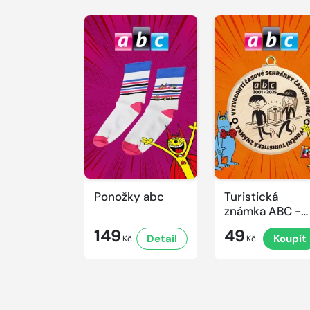
Ponožky abc
Turistická
známka ABC -
Časová
149
49
Detail
Koupit
schránka v ZO
Kč
Kč