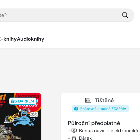
E-knihy
Audioknihy
Tištěné
S DÁRKEM
Poštovné a balné ZDARMA
Půlroční předplatné
+
Bonus navíc - elektronická
+
Dárek