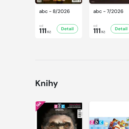
abc - 8/2026
abc - 7/2026
od
od
Detail
Detail
111
111
Kč
Kč
Knihy