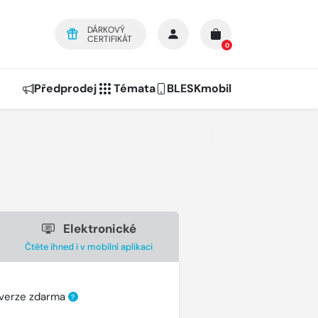
DÁRKOVÝ
CERTIFIKÁT
0
Předprodej
Témata
BLESKmobil
Elektronické
Čtěte ihned i v mobilní aplikaci
 verze zdarma
?