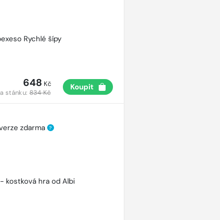
pexeso Rychlé šípy
648
Kč
Koupit
a stánku:
834 Kč
 verze zdarma
?
 - kostková hra od Albi