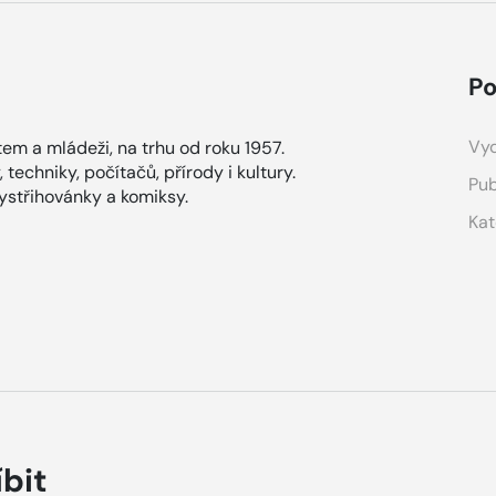
Po
Vyd
em a mládeži, na trhu od roku 1957.
techniky, počítačů, přírody i kultury.
Pub
vystřihovánky a komiksy.
Kat
íbit