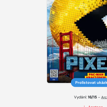
Prolistovat ukáz
Vydání:
16/15
–
Arc