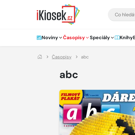
Přejít na hlavní obsah
VYHLEDÁVÁNÍ
Hlavní navigace
Noviny
Časopisy
Speciály
Knihy
Časopisy
abc
abc