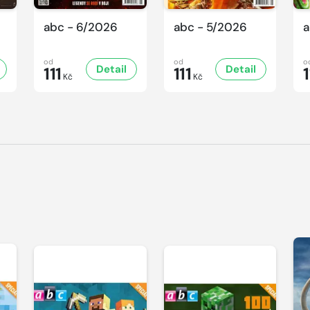
abc - 6/2026
abc - 5/2026
a
od
od
o
Detail
Detail
111
111
1
Kč
Kč