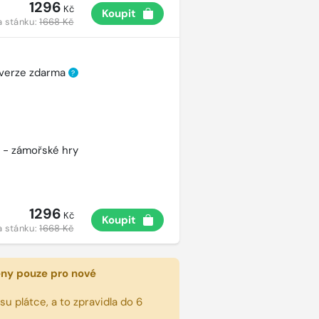
1296
Kč
Koupit
a stánku:
1668 Kč
 verze zdarma
?
 - zámořské hry
1296
Kč
Koupit
a stánku:
1668 Kč
eny pouze pro nové
u plátce, a to zpravidla do 6