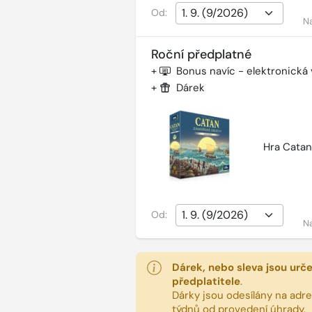
Od:
N
Roční předplatné
+
Bonus navíc - elektronická
+
Dárek
Hra Catan
Od:
N
Dárek, nebo sleva jsou urč
předplatitele
.
Dárky jsou odesílány na adres
týdnů od provedení úhrady.