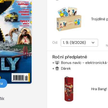
Trojdílné 
Od:
N
Roční předplatné
+
Bonus navíc - elektronická
+
Dárek
ku
Hra Bang!
hiv