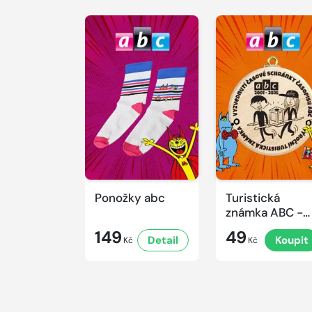
Ponožky abc
Turistická
známka ABC -
Časová
149
49
Detail
Koupit
schránka v ZO
Kč
Kč