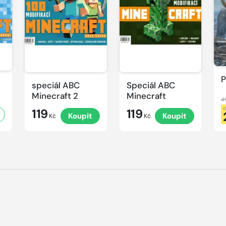
P
speciál ABC
Speciál ABC
Minecraft 2
Minecraft
4
119
119
Koupit
Koupit
Kč
Kč