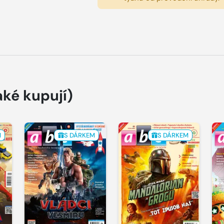
aké kupují)
M
S DÁRKEM
S DÁRKEM