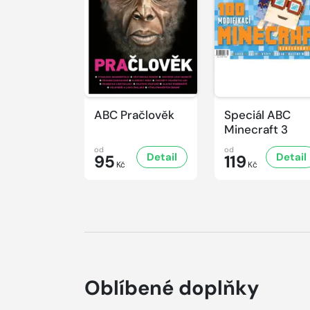
ABC Pračlověk
Speciál ABC
Minecraft 3
od
od
Detail
Detail
95
119
Kč
Kč
Oblíbené doplňky