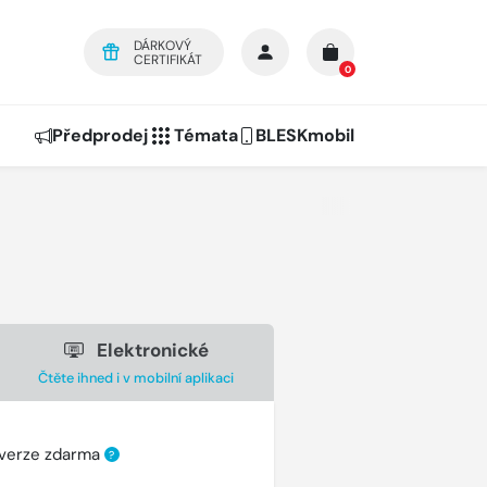
DÁRKOVÝ
CERTIFIKÁT
0
Předprodej
Témata
BLESKmobil
Elektronické
Čtěte ihned i v mobilní aplikaci
 verze zdarma
?