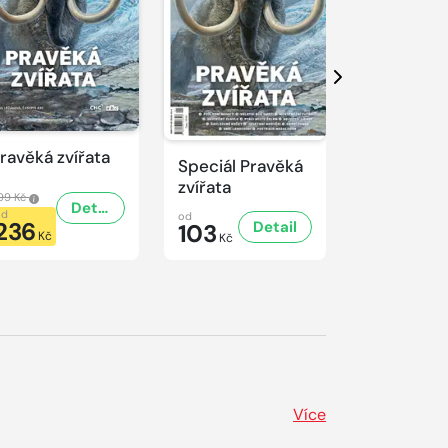
Další
ravěká zvířata
Predátoři
Speciál Pravěká
zvířata
99 Kč
499 Kč
Detail
od
od
od
236
236
Detail
103
Kč
Kč
Kč
Více