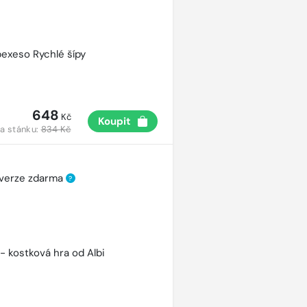
pexeso Rychlé šípy
648
Kč
Koupit
a stánku:
834 Kč
 verze zdarma
?
 - kostková hra od Albi