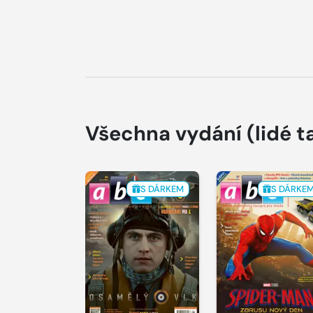
Všechna vydání
(lidé t
S DÁRKEM
S DÁRKE