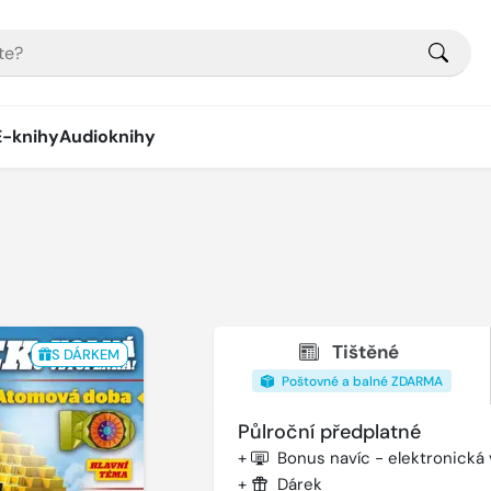
E-knihy
Audioknihy
Tištěné
S DÁRKEM
Poštovné a balné ZDARMA
Půlroční předplatné
+
Bonus navíc - elektronická
+
Dárek