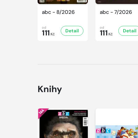
abc - 8/2026
abc - 7/2026
od
od
Detail
Detail
111
111
Kč
Kč
Knihy