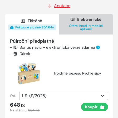
Anotace
Elektronické
Tištěné
Čtěte ihned i v mobilní
Poštovné a balné ZDARMA
aplikaci
Půlroční předplatné
+
Bonus navíc - elektronická verze zdarma
?
+
Dárek
Trojdílné pexeso Rychlé šípy
Od:
648
Kč
Koupit
Na stánku:
834 Kč