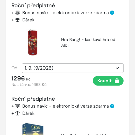
Roční předplatné
+
Bonus navíc - elektronická verze zdarma
?
+
Dárek
Hra Bang! - kostková hra od
Albi
Od:
1296
Kč
Koupit
Na stánku:
1668 Kč
Roční předplatné
+
Bonus navíc - elektronická verze zdarma
?
+
Dárek