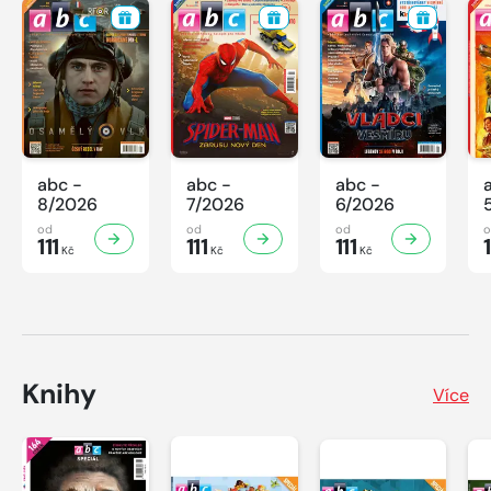
abc -
abc -
abc -
8/2026
7/2026
6/2026
od
od
od
111
111
111
1
Kč
Kč
Kč
Knihy
Více