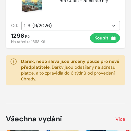
Hra Catan - zámořské hry
Od:
1296
Kč
Koupit
Na stánku:
1668 Kč
Dárek, nebo sleva jsou určeny pouze pro nové
předplatitele
.
Dárky jsou odesílány na adresu
plátce, a to zpravidla do 6 týdnů od provedení
úhrady.
Všechna vydání
Více