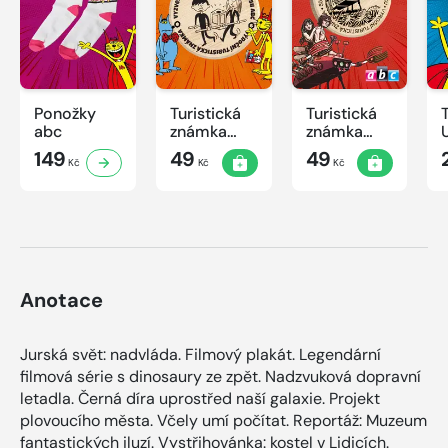
Ponožky
Turistická
Turistická
abc
známka
známka
ABC -
ABC
149
49
49
Kč
Kč
Kč
Časová
schránka v
ZOO
Anotace
Jurská svět: nadvláda. Filmový plakát. Legendární
filmová série s dinosaury ze zpět. Nadzvuková dopravní
letadla. Černá díra uprostřed naší galaxie. Projekt
plovoucího města. Včely umí počítat. Reportáž: Muzeum
fantastických iluzí. Vystřihovánka: kostel v Lidicích.