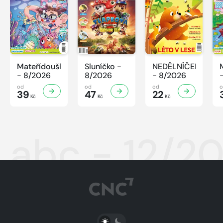
Mateřídouška
Sluníčko -
NEDĚLNÍČEK
- 8/2026
8/2026
- 8/2026
od
od
od
39
47
22
Kč
Kč
Kč
abc - 12/2
PŘEPNOUT SVĚTLÝ/TMAVÝ REŽIM