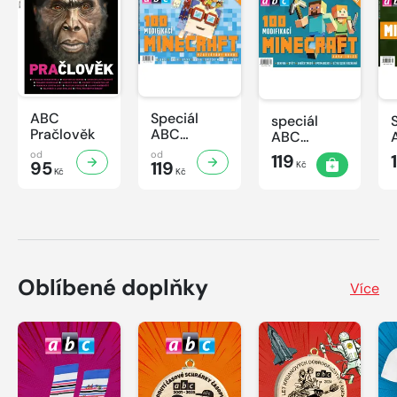
ABC
Speciál
speciál
Pračlověk
ABC
ABC
Minecraft 3
Minecraft 2
od
od
119
95
119
Kč
Kč
Kč
Oblíbené doplňky
Více