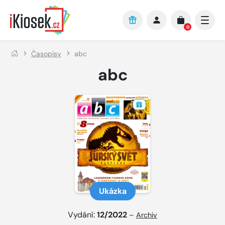
Přejít na hlavní obsah
0
Časopisy
abc
abc
Ukázka
Vydání:
12/2022
–
Archiv