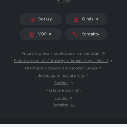
Dotazy
O nás
VOP
Kontakty
Autorská práva k publikovaným materiálům
Podmínky pro užívání služby informační společnosti
Informace o zpracování osobních údajů
Jednotná kontaktní místa
Cookies
Nastavení soukromí
Inzerce
Redakce