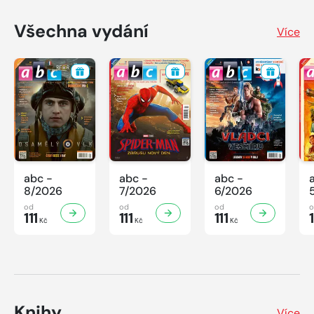
Všechna vydání
Více
abc -
abc -
abc -
8/2026
7/2026
6/2026
od
od
od
111
111
111
1
Kč
Kč
Kč
Knihy
Více