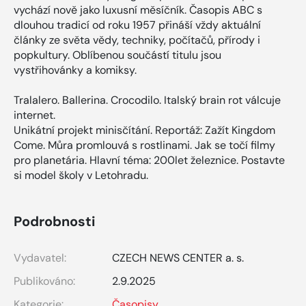
vychází nově jako luxusní měsíčník. Časopis ABC s
dlouhou tradicí od roku 1957 přináší vždy aktuální
články ze světa vědy, techniky, počítačů, přírody i
popkultury. Oblíbenou součástí titulu jsou
vystřihovánky a komiksy.
Tralalero. Ballerina. Crocodilo. Italský brain rot válcuje
internet.
Unikátní projekt minisčítání. Reportáž: Zažít Kingdom
Come. Můra promlouvá s rostlinami. Jak se točí filmy
pro planetária. Hlavní téma: 200let železnice. Postavte
si model školy v Letohradu.
Podrobnosti
Vydavatel:
CZECH NEWS CENTER a. s.
Publikováno:
2.9.2025
Kategorie:
Časopisy