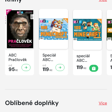
ABC
Speciál
speciál
Pračlověk
ABC
ABC
Minecraft 3
Minecraft 2
od
od
119
95
119
Kč
Kč
Kč
Oblíbené doplňky
Více