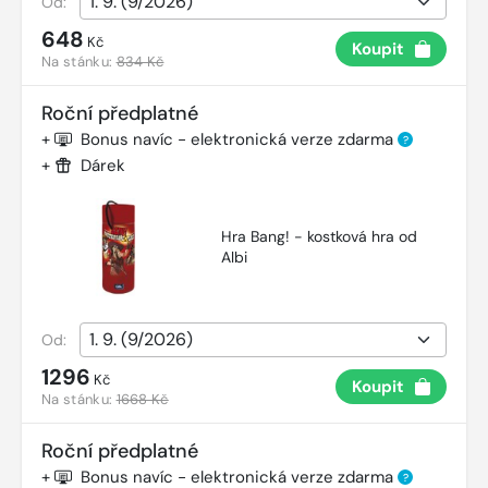
Od:
648
Kč
Koupit
Na stánku:
834 Kč
Roční předplatné
+
Bonus navíc - elektronická verze zdarma
?
+
Dárek
Hra Bang! - kostková hra od
Albi
Od:
1296
Kč
Koupit
Na stánku:
1668 Kč
Roční předplatné
+
Bonus navíc - elektronická verze zdarma
?