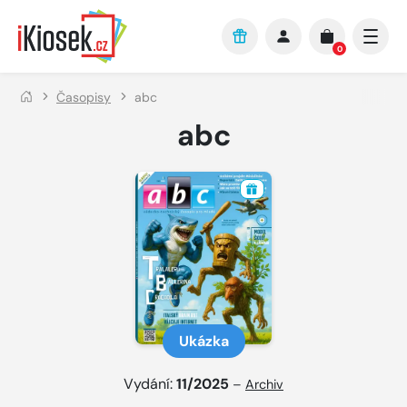
Přejít na hlavní obsah
0
Časopisy
abc
abc
Ukázka
Vydání:
11/2025
–
Archiv