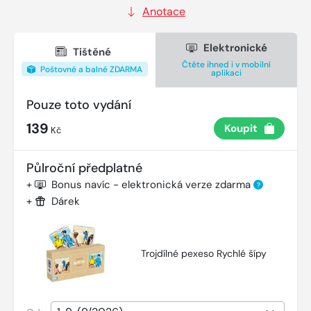
Anotace
Elektronické
Tištěné
Čtěte ihned i v mobilní
Poštovné a balné ZDARMA
aplikaci
Pouze toto vydání
139
Koupit
Kč
Půlroční předplatné
+
Bonus navíc - elektronická verze zdarma
?
+
Dárek
Trojdílné pexeso Rychlé šípy