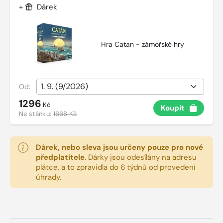
+
Dárek
Hra Catan - zámořské hry
Od:
1296
Kč
Koupit
Na stánku:
1668 Kč
Dárek, nebo sleva jsou určeny pouze pro nové
předplatitele
.
Dárky jsou odesílány na adresu
plátce, a to zpravidla do 6 týdnů od provedení
úhrady.