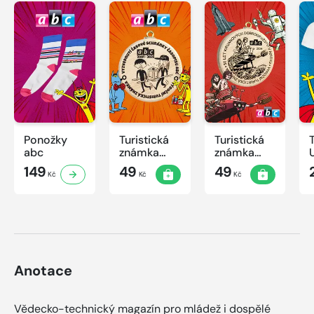
Ponožky
Turistická
Turistická
abc
známka
známka
ABC -
ABC
149
49
49
Kč
Kč
Kč
Časová
schránka v
ZOO
Anotace
Vědecko-technický magazín pro mládež i dospělé