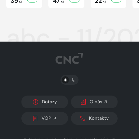
39
47
22
Kč
Kč
Kč
abc - 11/20
PŘEPNOUT SVĚTLÝ/TMAVÝ REŽIM
Dotazy
O nás
VOP
Kontakty