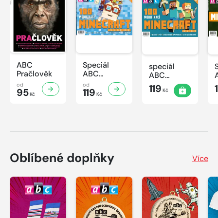
ABC
Speciál
speciál
Pračlověk
ABC
ABC
Minecraft 3
Minecraft 2
od
od
119
95
119
Kč
Kč
Kč
Oblíbené doplňky
Více