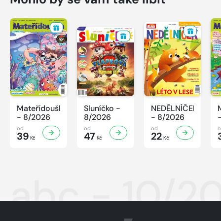
Mateřídouška
Sluníčko -
NEDĚLNÍČEK
- 8/2026
8/2026
- 8/2026
od
od
od
39
47
22
Kč
Kč
Kč
abc - 10/2