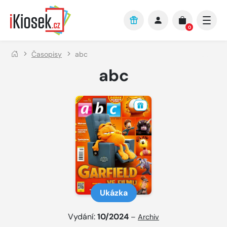
Přejít na hlavní obsah
0
Časopisy
abc
abc
Ukázka
Vydání:
10/2024
–
Archiv