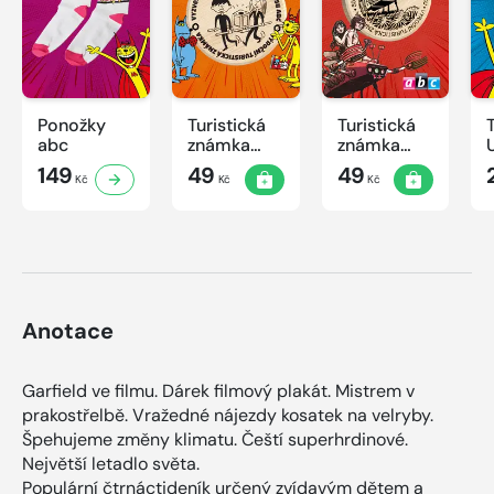
Ponožky
Turistická
Turistická
abc
známka
známka
ABC -
ABC
149
49
49
Kč
Kč
Kč
Časová
schránka v
ZOO
Anotace
Garfield ve filmu. Dárek filmový plakát. Mistrem v
prakostřelbě. Vražedné nájezdy kosatek na velryby.
Špehujeme změny klimatu. Čeští superhrdinové.
Největší letadlo světa.
Populární čtrnáctideník určený zvídavým dětem a