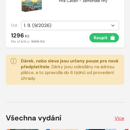
Hra Catan - zámořské hry
Od:
1296
Kč
Koupit
Na stánku:
1668 Kč
Dárek, nebo sleva jsou určeny pouze pro nové
předplatitele
.
Dárky jsou odesílány na adresu
plátce, a to zpravidla do 6 týdnů od provedení
úhrady.
Všechna vydání
Více