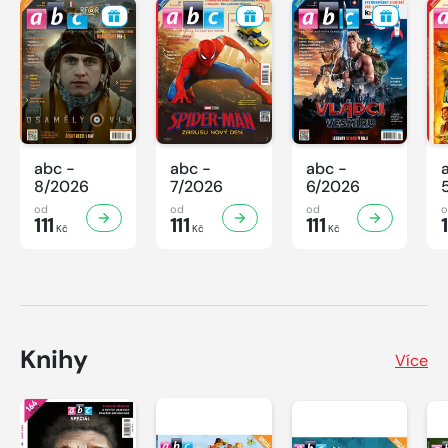
abc -
abc -
abc -
8/2026
7/2026
6/2026
od
od
od
111
111
111
1
Kč
Kč
Kč
Knihy
Více