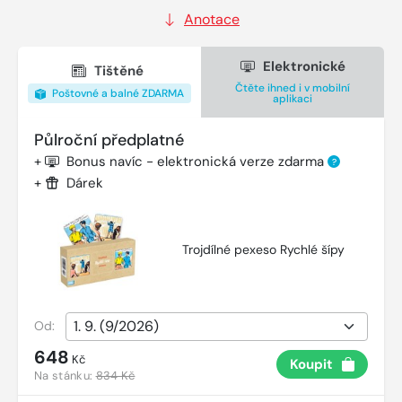
Anotace
Elektronické
Tištěné
Čtěte ihned i v mobilní
Poštovné a balné ZDARMA
aplikaci
Půlroční předplatné
+
Bonus navíc - elektronická verze zdarma
?
+
Dárek
Trojdílné pexeso Rychlé šípy
Od:
648
Kč
Koupit
Na stánku:
834 Kč