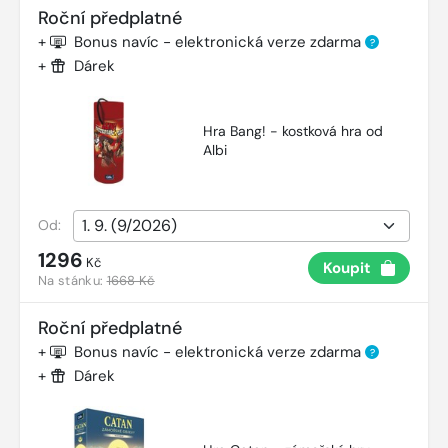
Roční předplatné
+
Bonus navíc - elektronická verze zdarma
?
+
Dárek
Hra Bang! - kostková hra od
Albi
Od:
1296
Kč
Koupit
Na stánku:
1668 Kč
Roční předplatné
+
Bonus navíc - elektronická verze zdarma
?
+
Dárek