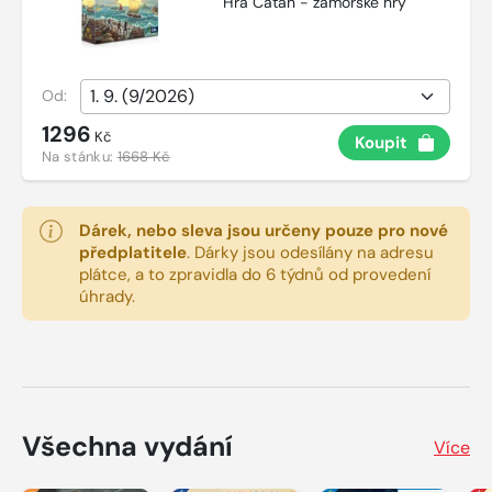
Hra Catan - zámořské hry
Od:
1296
Kč
Koupit
Na stánku:
1668 Kč
Dárek, nebo sleva jsou určeny pouze pro nové
předplatitele
.
Dárky jsou odesílány na adresu
plátce, a to zpravidla do 6 týdnů od provedení
úhrady.
Všechna vydání
Více