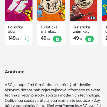
Ponožky
Turistická
Turistická
abc
známka
známka
ABC -
ABC
149
49
49
Kč
Kč
Kč
Časová
schránka v
ZOO
Anotace
ABC je populární čtrnáctideník určený především
aktivním dětem, nabízející zajímavé informace ze světa
techniky, vědy, přírody, sportu i moderních technologií.
Oblíbenou součástí titulu jsou rozmanité soutěže, kvízy,
dárky, samolepky či tradiční vystřihovánky.ABC vychází