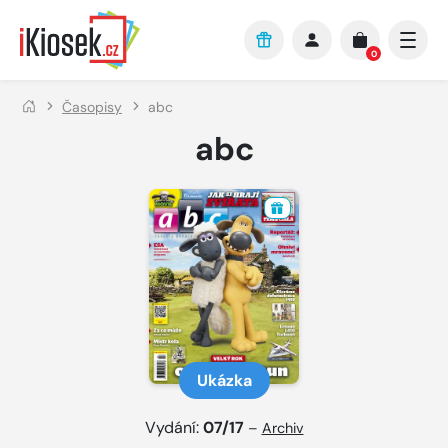
Přejít na hlavní obsah
0
Časopisy
abc
abc
Ukázka
Vydání:
07/17
–
Archiv