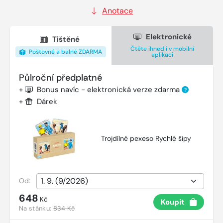
Anotace
Elektronické
Tištěné
Čtěte ihned i v mobilní
Poštovné a balné ZDARMA
aplikaci
Půlroční předplatné
+
Bonus navíc - elektronická verze zdarma
?
+
Dárek
Trojdílné pexeso Rychlé šípy
Od:
648
Kč
Koupit
Na stánku:
834 Kč