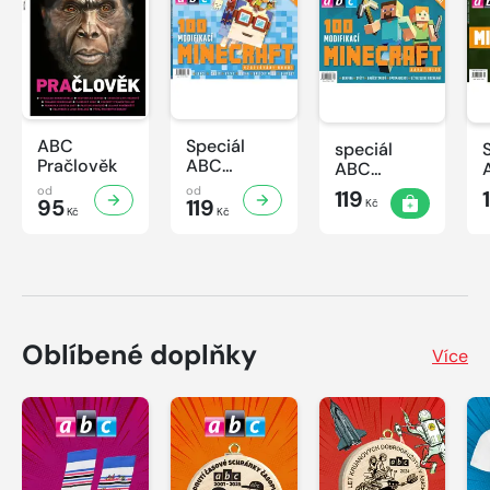
ABC
Speciál
speciál
Pračlověk
ABC
ABC
Minecraft 3
Minecraft 2
od
od
119
95
119
Kč
Kč
Kč
Oblíbené doplňky
Více