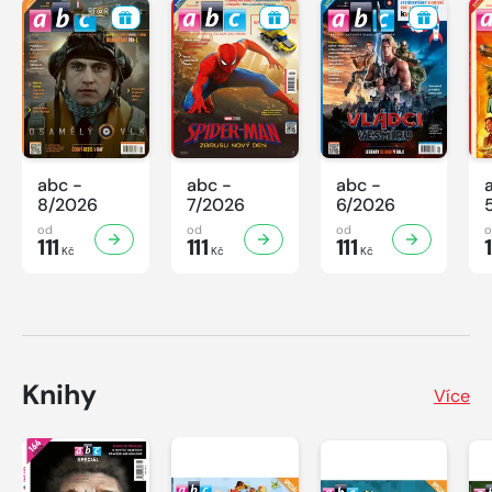
abc -
abc -
abc -
8/2026
7/2026
6/2026
od
od
od
111
111
111
1
Kč
Kč
Kč
Knihy
Více