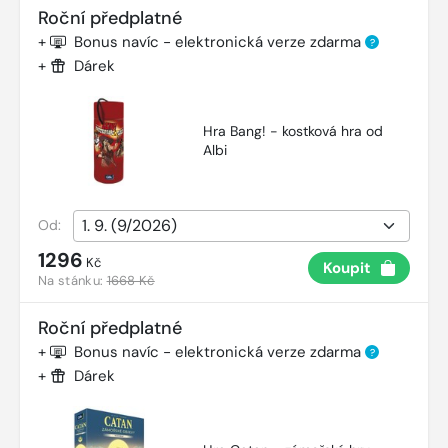
Roční předplatné
+
Bonus navíc - elektronická verze zdarma
?
+
Dárek
Hra Bang! - kostková hra od
Albi
Od:
1296
Kč
Koupit
Na stánku:
1668 Kč
Roční předplatné
+
Bonus navíc - elektronická verze zdarma
?
+
Dárek