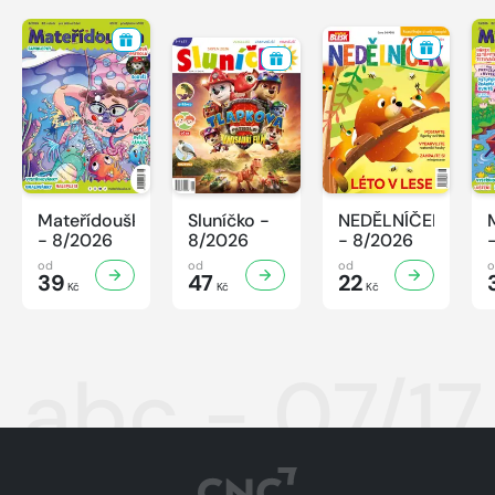
Mateřídouška
Sluníčko -
NEDĚLNÍČEK
- 8/2026
8/2026
- 8/2026
od
od
od
39
47
22
Kč
Kč
Kč
abc - 07/17