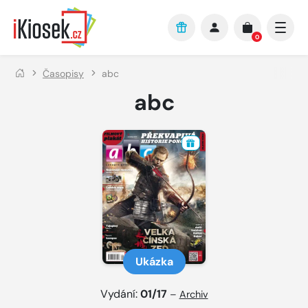
Přejít na hlavní obsah
0
Časopisy
abc
abc
Ukázka
Vydání:
01/17
–
Archiv