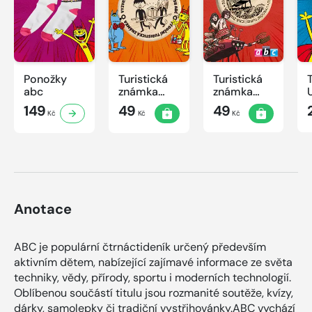
Ponožky
Turistická
Turistická
abc
známka
známka
ABC -
ABC
149
49
49
Kč
Kč
Kč
Časová
schránka v
ZOO
Anotace
ABC je populární čtrnáctideník určený především
aktivním dětem, nabízející zajímavé informace ze světa
techniky, vědy, přírody, sportu i moderních technologií.
Oblíbenou součástí titulu jsou rozmanité soutěže, kvízy,
dárky, samolepky či tradiční vystřihovánky.ABC vychází