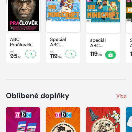
ABC
Speciál
speciál
Pračlověk
ABC
ABC
Minecraft 3
Minecraft 2
od
od
119
95
119
Kč
Kč
Kč
Oblíbené doplňky
Více