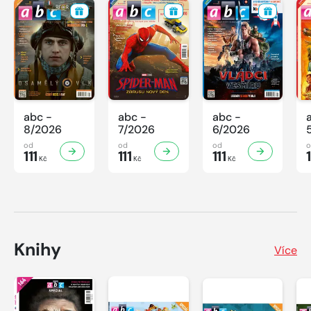
abc -
abc -
abc -
8/2026
7/2026
6/2026
od
od
od
111
111
111
1
Kč
Kč
Kč
Knihy
Více