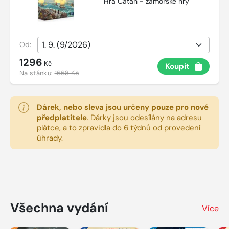
Hra Catan - zámořské hry
Od:
1296
Kč
Koupit
Na stánku:
1668 Kč
Dárek, nebo sleva jsou určeny pouze pro nové
předplatitele
.
Dárky jsou odesílány na adresu
plátce, a to zpravidla do 6 týdnů od provedení
úhrady.
Všechna vydání
Více