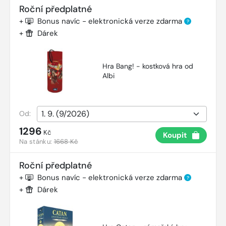
Roční předplatné
+
Bonus navíc - elektronická verze zdarma
?
+
Dárek
Hra Bang! - kostková hra od
Albi
Od:
1296
Kč
Koupit
Na stánku:
1668 Kč
Roční předplatné
+
Bonus navíc - elektronická verze zdarma
?
+
Dárek