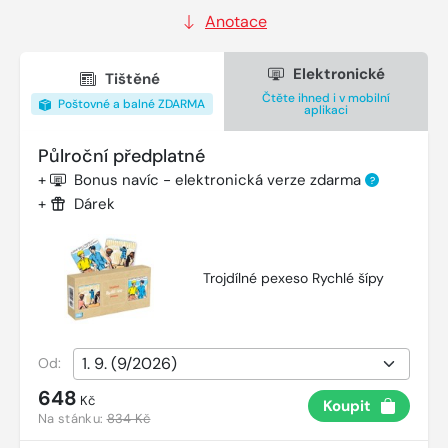
Anotace
Elektronické
Tištěné
Čtěte ihned i v mobilní
Poštovné a balné ZDARMA
aplikaci
Půlroční předplatné
+
Bonus navíc - elektronická verze zdarma
?
+
Dárek
Trojdílné pexeso Rychlé šípy
Od:
648
Kč
Koupit
Na stánku:
834 Kč