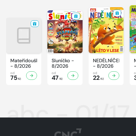
Mateřídouška
Sluníčko -
NEDĚLNÍČEK
- 8/2026
8/2026
- 8/2026
od
od
od
75
47
22
Kč
Kč
Kč
abc - 01/17