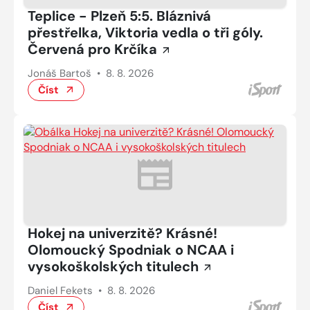
Teplice - Plzeň 5:5. Bláznivá
přestřelka, Viktoria vedla o tři góly.
Červená pro Krčíka
Jonáš Bartoš
•
8. 8. 2026
Číst
Hokej na univerzitě? Krásné!
Olomoucký Spodniak o NCAA i
vysokoškolských titulech
Daniel Fekets
•
8. 8. 2026
Číst