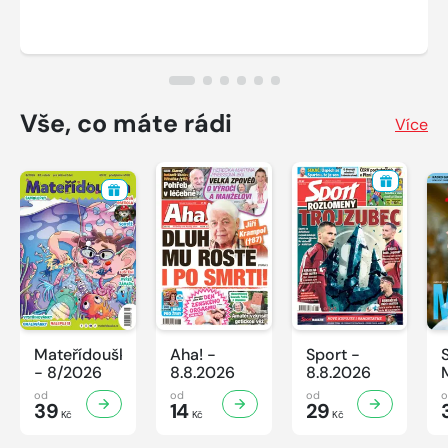
Vše, co máte rádi
Více
Mateřídouška
Aha! -
Sport -
- 8/2026
8.8.2026
8.8.2026
od
od
od
39
14
29
Kč
Kč
Kč