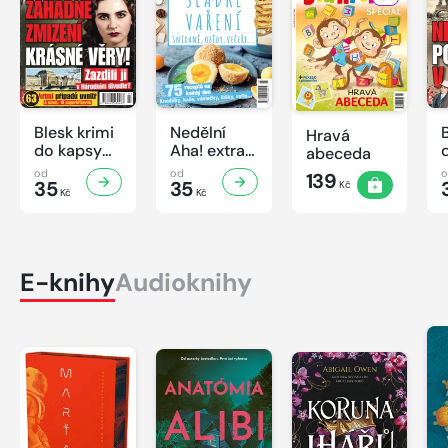
Blesk krimi
Nedělní
Hravá
do kapsy
Aha! extra
abeceda
č.7/2026
č.3/2026
od
od
139
35
Úsporná
35
Kč
Kč
Kč
kuchařka -
Sladké
vaření
E-knihy
Audioknihy