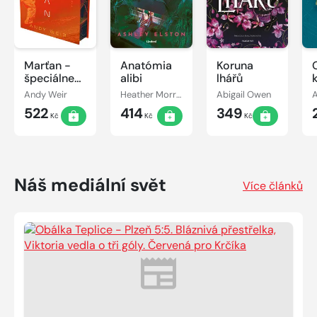
Marťan -
Anatómia
Koruna
špeciálne
alibi
lhářů
vydanie
Andy Weir
Heather Morrisová
Abigail Owen
522
414
349
Kč
Kč
Kč
Náš mediální svět
Více článků