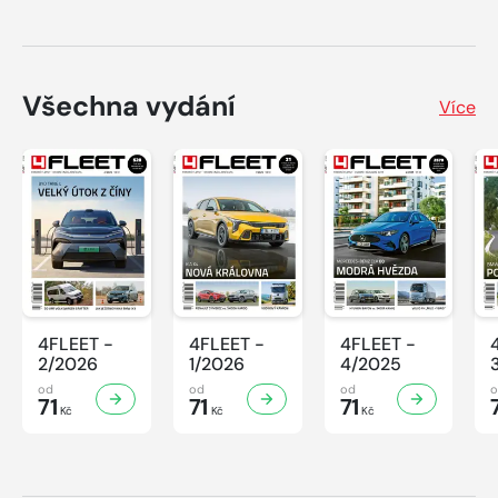
Všechna vydání
Více
4FLEET -
4FLEET -
4FLEET -
2/2026
1/2026
4/2025
od
od
od
71
71
71
Kč
Kč
Kč