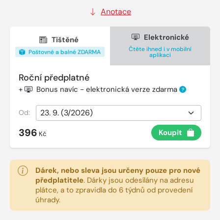
Anotace
Elektronické
Tištěné
Čtěte ihned i v mobilní
Poštovné a balné ZDARMA
aplikaci
Roční předplatné
+
Bonus navíc - elektronická verze zdarma
?
Od:
396
Koupit
Kč
Dárek, nebo sleva jsou určeny pouze pro nové
předplatitele
.
Dárky jsou odesílány na adresu
plátce, a to zpravidla do 6 týdnů od provedení
úhrady.