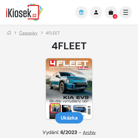
Přejít na hlavní obsah
0
Časopisy
4FLEET
4FLEET
Ukázka
Vydání:
6/2023
–
Archiv