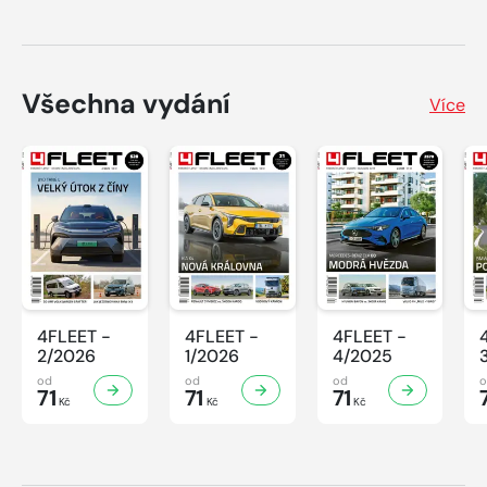
Všechna vydání
Více
4FLEET -
4FLEET -
4FLEET -
2/2026
1/2026
4/2025
od
od
od
71
71
71
Kč
Kč
Kč