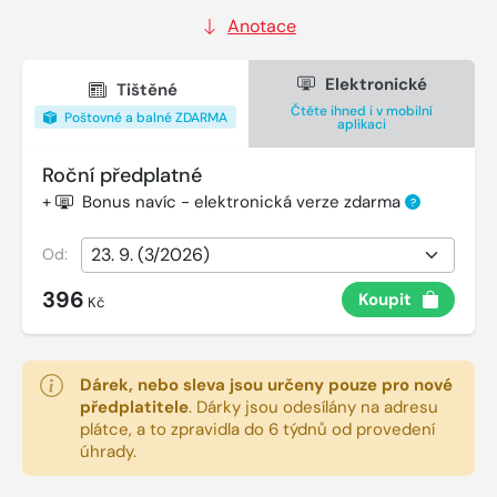
Anotace
Elektronické
Tištěné
Čtěte ihned i v mobilní
Poštovné a balné ZDARMA
aplikaci
Roční předplatné
+
Bonus navíc - elektronická verze zdarma
?
Od:
396
Koupit
Kč
Dárek, nebo sleva jsou určeny pouze pro nové
předplatitele
.
Dárky jsou odesílány na adresu
plátce, a to zpravidla do 6 týdnů od provedení
úhrady.