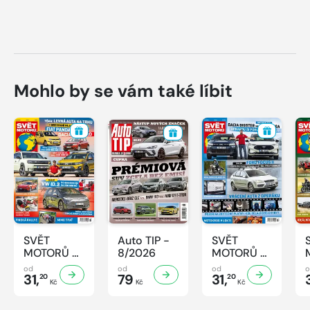
Mohlo by se vám také líbit
SVĚT
Auto TIP -
SVĚT
MOTORŮ -
8/2026
MOTORŮ -
33/2026
32/2026
od
od
od
31,
79
31,
20
20
Kč
Kč
Kč