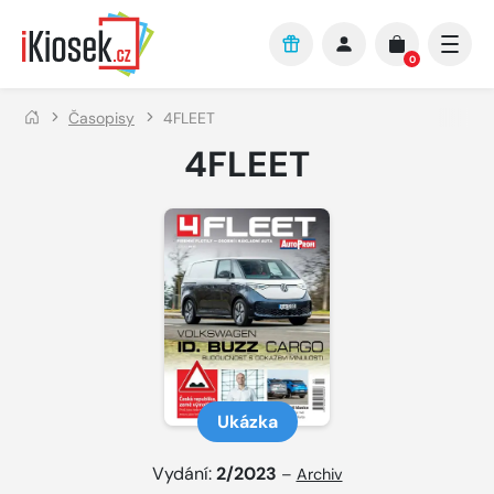
Přejít na hlavní obsah
0
Časopisy
4FLEET
4FLEET
Ukázka
Vydání:
2/2023
–
Archiv