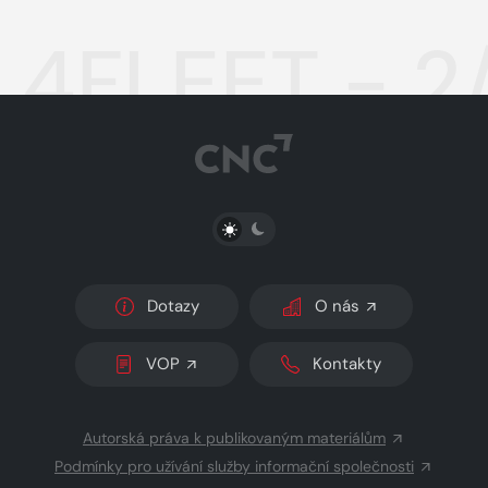
4FLEET - 2
PŘEPNOUT SVĚTLÝ/TMAVÝ REŽIM
Dotazy
O nás
VOP
Kontakty
Autorská práva k publikovaným materiálům
Podmínky pro užívání služby informační společnosti