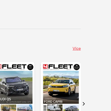
Více
Další