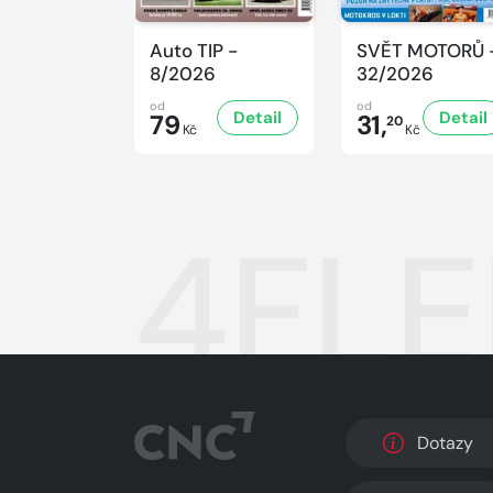
Auto TIP -
SVĚT MOTORŮ 
8/2026
32/2026
od
od
Detail
Detail
79
31,
20
Kč
Kč
4FLE
Dotazy