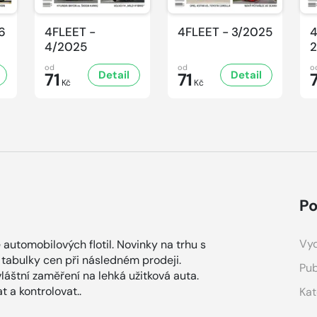
6
4FLEET -
4FLEET - 3/2025
4
4/2025
2
od
od
o
Detail
Detail
71
71
Kč
Kč
Po
Vyd
utomobilových flotil. Novinky na trhu s
 tabulky cen při následném prodeji.
Pub
láštní zaměření na lehká užitková auta.
t a kontrolovat..
Kat