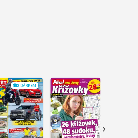
S DÁRKEM
Další