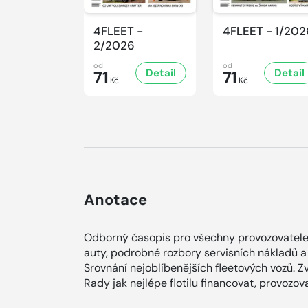
4FLEET -
4FLEET - 1/202
2/2026
od
od
Detail
Detail
71
71
Kč
Kč
Anotace
Odborný časopis pro všechny provozovatele a
auty, podrobné rozbory servisních nákladů a
Srovnání nejoblíbenějších fleetových vozů. Zv
Rady jak nejlépe flotilu financovat, provozova