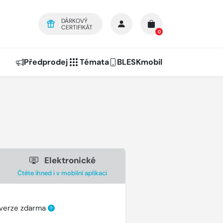
DÁRKOVÝ
CERTIFIKÁT
0
Předprodej
Témata
BLESKmobil
Elektronické
Čtěte ihned i v mobilní aplikaci
 verze zdarma
?