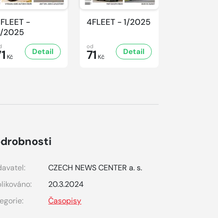
FLEET -
4FLEET - 1/2025
4FLEET -
/2025
4/2024
d
od
od
Detail
Detail
D
71
71
71
Kč
Kč
Kč
drobnosti
avatel:
CZECH NEWS CENTER a. s.
likováno:
20.3.2024
egorie:
Časopisy