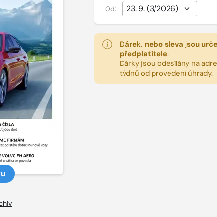
Od:
Dárek, nebo sleva jsou urč
předplatitele
.
Dárky jsou odesílány na adres
týdnů od provedení úhrady.
ku
chiv