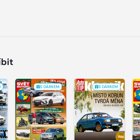
íbit
M
S DÁRKEM
S DÁRKEM