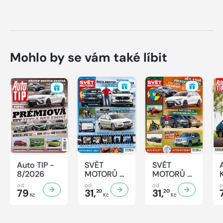
Mohlo by se vám také líbit
Auto TIP -
SVĚT
SVĚT
8/2026
MOTORŮ -
MOTORŮ -
32/2026
31/2026
od
od
od
79
31,
31,
20
20
Kč
Kč
Kč