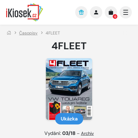
Přejít na hlavní obsah
0
Časopisy
4FLEET
4FLEET
Ukázka
Vydání:
03/18
–
Archiv