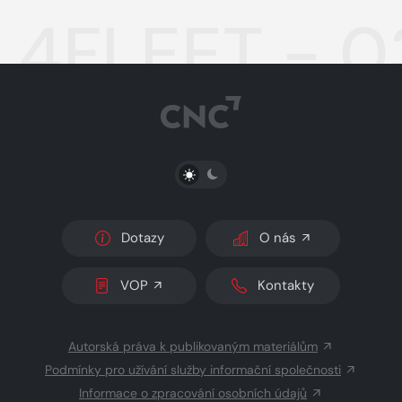
4FLEET - 0
PŘEPNOUT SVĚTLÝ/TMAVÝ REŽIM
Dotazy
O nás
VOP
Kontakty
Autorská práva k publikovaným materiálům
Podmínky pro užívání služby informační společnosti
Informace o zpracování osobních údajů